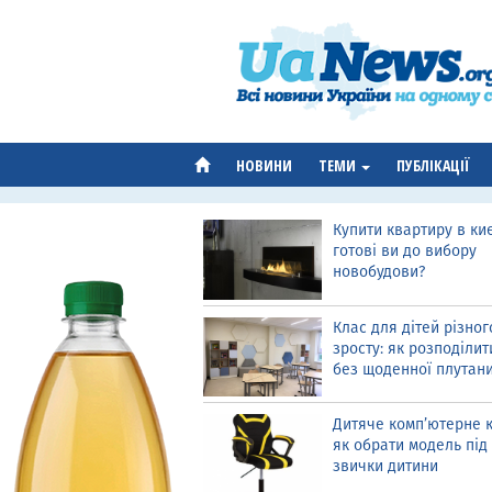
НОВИНИ
ТЕМИ
ПУБЛІКАЦІЇ
Купити квартиру в киє
готові ви до вибору
новобудови?
Клас для дітей різног
зросту: як розподілит
без щоденної плутан
Дитяче комп’ютерне к
як обрати модель під 
звички дитини