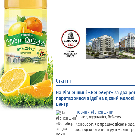
Статті
На Рівненщині «Кенеберг» за два ро
перетворився з ідеї на дієвий молод
центр
Новини Рівненщини
Блогер, журналіст, RvNews
Кенеберг: як працює дієва моде
молодіжного центру в малій гр