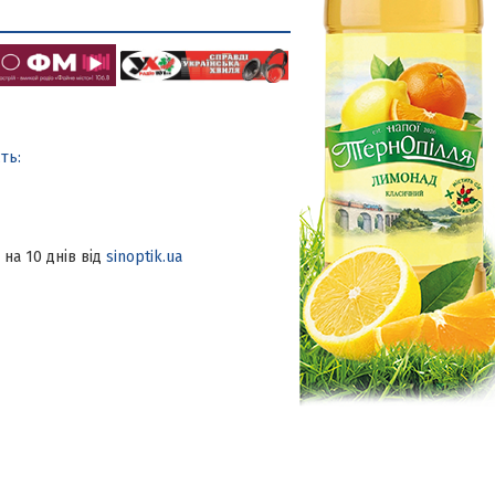
а
ть:
 на 10 днів від
sinoptik.ua