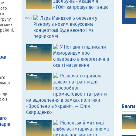
Здолбунів - Академія
не
«FOX» запрошує до танцю
жого
ого
Лєра Мандзюк 6 березня у
15:16
 групу
Рівному з новим вибуховим
ейських
концертом! Буде весело і «з
районі.
перчиком»!
У Нетішині підписали
Меморандум про
ами
співпрацю в енергетичній
освіті населення
Розпочато прийом
ого
заявок на гранти для
льної
переробної
промисловості та гранти
андр
ою з
на відновлення в рамках політики
Блоги
«Зроблено в Україні», — Юлія
Свириденко
аго
Рівненській митниці
ларів
відбулася «гаряча лінія» з
питань постмитного