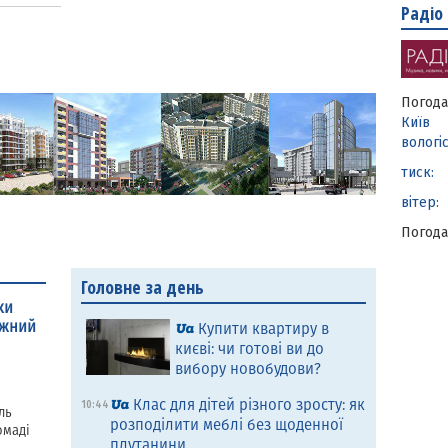
Радіо
Погод
Київ
вологіс
тиск:
вітер:
Погода
Головне за день
ки
іжний
Купити квартиру в
києві: чи готові ви до
вибору новобудови?
Клас для дітей різного зросту: як
10:44
ль
розподілити меблі без щоденної
омаді
плутанини