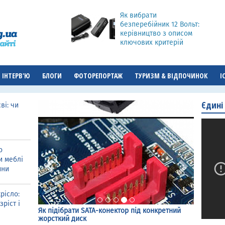
Як вибрати
безперебійник 12 Вольт:
керівництво з описом
ключових критерій
ІНТЕРВ'Ю
БЛОГИ
ФОТОРЕПОРТАЖ
ТУРИЗМ & ВІДПОЧИНОК
І
Єдині
ві: чи
Попередня
Наступн
о
и меблі
ини
рісло:
зріст і
Flying Spur Speed Azure: ексклюзивна
потужність та спортивний характер