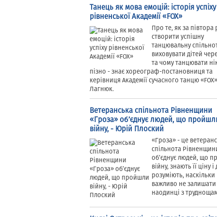
Танець як мова емоцій: історія успіху
рівненської Академії «FOX»
Про те, як за півтора
створити успішну
танцювальну спільнот
виховувати дітей чере
та чому танцювати ні
пізно - знає хореограф-постановниця та
керівниця Академії сучасного танцю «FOX»
Лагнюк.
Ветеранська спільнота Рівненщини
«Гроза» об’єднує людей, що пройшл
війну, - Юрій Плоский
«Гроза» - це ветеран
спільнота Рівненщини
об’єднує людей, що 
війну, знають її ціну і
розуміють, наскільки
важливо не залишати 
наодинці з трудноща