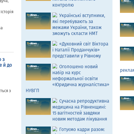
дуча,
контролю
 Історія
Українські вступники,
які перебувають за
межами України, також
на
зможуть скласти НМТ
«Духовний світ Віктора
і Наталії Проданчуків»
представили у Рівному
 з
е й до
Оголошено новий
рекла
набір на курс
неформальної освіти
«Юридична журналістика»
НУВГП
ться з
Сучасна репродуктивна
медицина на Рівненщині:
15 вагітностей завдяки
новим методам лікування
Готуємо кадри разом: