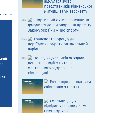
відбулася зустріч
представників Рівненської
митниці та університету
 статті »
Спортивний актив Рівненщини
15:12
долучився до обговорення проєкту
Закону України «Про спорт»
Транспорт в оренду для
14:26
переїзду: як обрати оптимальний
варіант
Понад 80 учасників об’єднав
13:14
ький
День спільнодії з питань
ює
ментального здоров’я на
Рівненщині
 на
Рівненщина продовжує
співпрацю з ПРООН
Хмельницьку АЕС
відвідав керівник ДІЯРУ
Олег Коріков