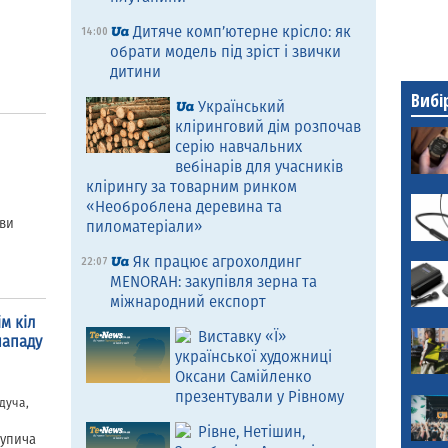
Дитяче комп’ютерне крісло: як
14:00
обрати модель під зріст і звички
дитини
Вибі
Український
кліринговий дім розпочав
серію навчальних
вебінарів для учасників
клірингу за товарним ринком
«Необроблена деревина та
иви
пиломатеріали»
Як працює агрохолдинг
22:07
MENORAH: закупівля зерна та
міжнародний експорт
м кіл
Виставку «Ї»
нападу
української художниці
Оксани Самійленко
презентували у Рівному
дуча,
Рівне, Нетішин,
рупича