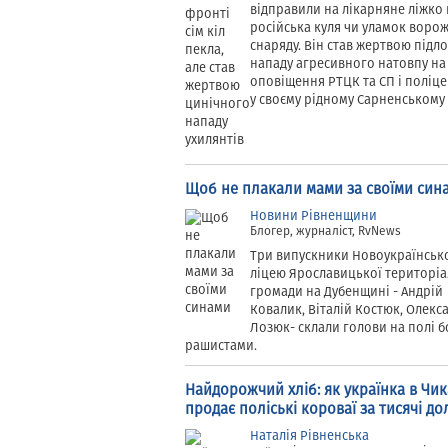
відправили на лікарняне ліжко 
російська куля чи уламок воро
снаряду. Він став жертвою підл
нападу агресивного натовпу на
оповіщення РТЦК та СП і поліц
у своєму рідному Сарненському 
Щоб не плакали мами за своїми син
Новини Рівненщини
Блогер, журналіст, RvNews
Три випускники Новоукраїнськ
ліцею Ярославицької територіа
громади на Дубенщині - Андрій
Ковалик, Віталій Костюк, Олекс
Лозюк- склали голови на полі б
рашистами.
Найдорожчий хліб: як українка в Чик
продає поліські короваї за тисячі до
Наталія Рівненська