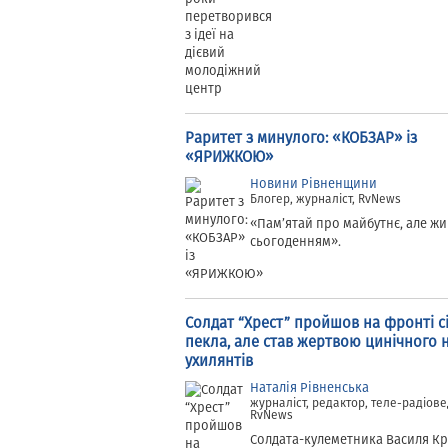
Раритет з минулого: «КОБЗАР» із
«ЯРИЖКОЮ»
Новини Рівненщини
Блогер, журналіст, RvNews
«Пам’ятай про майбутнє, але ж
сьогоденням».
Солдат “Хрест” пройшов на фронті сі
пекла, але став жертвою цинічного 
ухилянтів
Наталія Рівненська
журналіст, редактор, теле-радіове
RvNews
Солдата-кулеметника Василя К