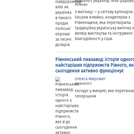
журналіст, редактор, теле-радіове
RvNews
З митниці — у світову кулінарію.
Оксани Клюйко, кондитерки з
Рівненщини, яка перетворила
традиційну українську випічку 
витвір мистецтва та інструмент
благодійності у США.
Рівненський пивзавод: історія одного
найстаріших підприємств Рівного, як
сьогодення активно функціонує
Олекса Мирожит
журналіст
Екскурс у минуле, яке перетинає
теперішнім