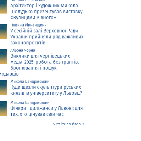
Архітектор і художник Микола
Шолудько презентував виставку
«Вулицями Рівного»
Новини Рівненщини
У сесійній залі Верховної Ради
України прийняли ряд важливих
законопроєктів
Альона Чорна
Виклики для чернівецьких
медіа-2025: робота без грантів,
бронювання і пошук
модавців
Микола Бандрівський
Куди щезли скульптури руських
князів із університету у Львові..?
Микола Бандрівський
Фіякри і диліжанси у Львові: для
тих, хто цінував свій час
Читайте всі блоги »