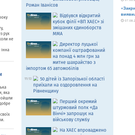
Роман Іванісов
Відбувся відкритий
 року
кубок філії «ВП ХАЕС» зі
змішаних єдиноборств
у,
MMA
з рух
коли не
Директор луцької
компанії оштрафований
 Інна
на понад 4 млн грн за
митне шахрайство з
імпортом 65 автомобілів
и
50 дітей із Запорізької області
11:13
приїхали на оздоровлення на
ська
Рівненщину
, яка
пройшли
Перший окремий
 добре
штурмовий полк «Да
Вінчі» запрошує на
своїх
військову службу
ми.
На ХАЕС впроваджено