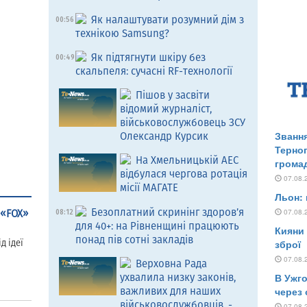
Як налаштувати розумний дім з
00:56
технікою Samsung?
Як підтягнути шкіру без
00:49
скальпеля: сучасні RF-технології
Пішов у засвіти
відомий журналіст,
військовослужбовець ЗСУ
Олександр Курсик
На Хмельницькій АЕС
відбулася чергова ротація
місії МАГАТЕ
Безоплатний скринінг здоров’я
 «FOX»
08:12
для 40+: на Рівненщині працюють
понад пів сотні закладів
д ідеї
Верховна Рада
ухвалила низку законів,
важливих для наших
військовослужбовців, -