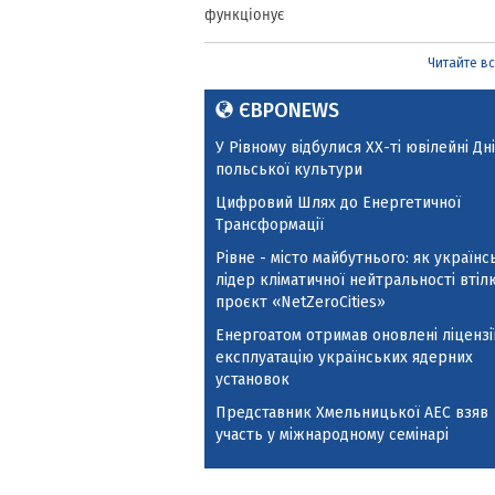
Читайте всі
ЄВРОNEWS
У Рівному відбулися ХХ-ті ювілейні Дні
польської культури
Цифровий Шлях до Енергетичної
Трансформації
Рівне - місто майбутнього: як українс
лідер кліматичної нейтральності втіл
проєкт «NetZeroCities»
Енергоатом отримав оновлені ліцензії
експлуатацію українських ядерних
установок
Представник Хмельницької АЕС взяв
участь у міжнародному семінарі