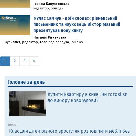
Іванна Капустянська
Редактор, оглядач
«Улас Самчук - воїн слова»: рівненський
письменник та науковець Віктор Мазаний
презентував нову книгу
Наталія Рівненська
журналіст, редактор, теле-радіоведуча, RvNews
(current)
1
2
3
»
Головне за день
Купити квартиру в києві: чи готові ви
до вибору новобудови?
10:44
Клас для дітей різного зросту: як розподілити меблі без