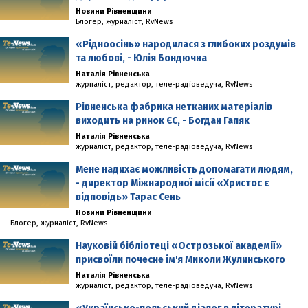
Новини Рівненщини
Блогер, журналіст, RvNews
«Рідноосінь»­­ народилася з глибоких роздумів
та любові, - Юлія Бондючна
Наталія Рівненська
журналіст, редактор, теле-радіоведуча, RvNews
Рівненська фабрика нетканих матеріалів
виходить на ринок ЄС, - Богдан Гапяк
Наталія Рівненська
журналіст, редактор, теле-радіоведуча, RvNews
Мене надихає можливість допомагати людям,
- директор Міжнародної місії «Христос є
відповідь» Тарас Сень
Новини Рівненщини
Блогер, журналіст, RvNews
Науковій бібліотеці «Острозької академії»
присвоїли почесне ім'я Миколи Жулинського
Наталія Рівненська
журналіст, редактор, теле-радіоведуча, RvNews