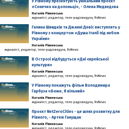
У Рівному презентують унікальний проєкт
«Сонечко на долоньці», - Олена Медведєва
Наталія Рівненська
журналіст, редактор, теле-радіоведуча, RvNews
Галина Швидків та Джанні Девіс виступлять у
Рівному з концертом «Душа Італії під небом
України»
Наталія Рівненська
журналіст, редактор, теле-радіоведуча, RvNews
В Острозі відбудуться «Дні єврейської
культури»
Наталія Рівненська
журналіст, редактор, теле-радіоведуча, RvNews
У Рівному покажуть фільм Володимира
Гарбуза «Боже, Я вільний»
Наталія Рівненська
журналіст, редактор, теле-радіоведуча, RvNews
Проєкт NetZeroCities - це шлях розвитку для
Рівного, - Артем Ганущак
Наталія Рівненська
журналіст, редактор, теле-радіоведуча, RvNews