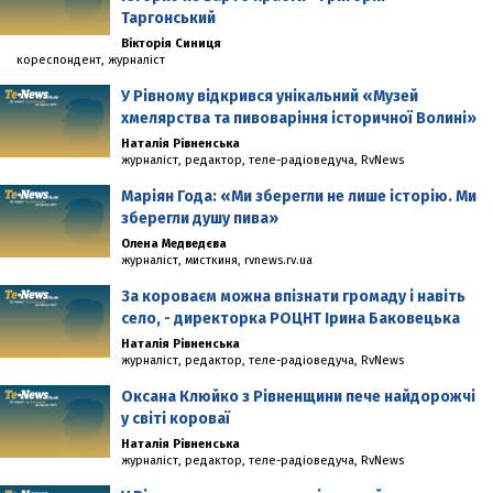
Таргонський
Вікторія Синиця
кореспондент, журналіст
У Рівному відкрився унікальний «Музей
хмелярства та пивоваріння історичної Волині»
Наталія Рівненська
журналіст, редактор, теле-радіоведуча, RvNews
Маріян Года: «Ми зберегли не лише історію. Ми
зберегли душу пива»
Олена Медведєва
журналіст, миcткиня, rvnews.rv.ua
За короваєм можна впізнати громаду і навіть
село, - директорка РОЦНТ Ірина Баковецька
Наталія Рівненська
журналіст, редактор, теле-радіоведуча, RvNews
Оксана Клюйко з Рівненщини пече найдорожчі
у світі короваї
Наталія Рівненська
журналіст, редактор, теле-радіоведуча, RvNews