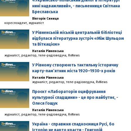
«Українсько-польський діалог в літературі
нині надважливий», - письменниця Світлана
Бреславська
Вікторія Синиця
кореспондент, журналіст
У Рівненській міській центральній бібліотеці
відбулася літературна зустріч «Між Шульцом
та Віткацієм»
Наталія Рівненська
журналіст, редактор, теле-радіоведуча, RvNews
У Рівному створюють тактильну історичну
карту-пам’ятник міста 1920–1930-х років
Наталія Рівненська
журналіст, редактор, теле-радіоведуча, RvNews
Проєкт «Лабораторія оцифрування
культурної спадщини» - це про майбутнє, -
Олеся Гощук
Наталія Рівненська
журналіст, редактор, теле-радіоведуча, RvNews
Україна - справжня спадкоємиця Русі, бо
Історію не варто красти - Григорій