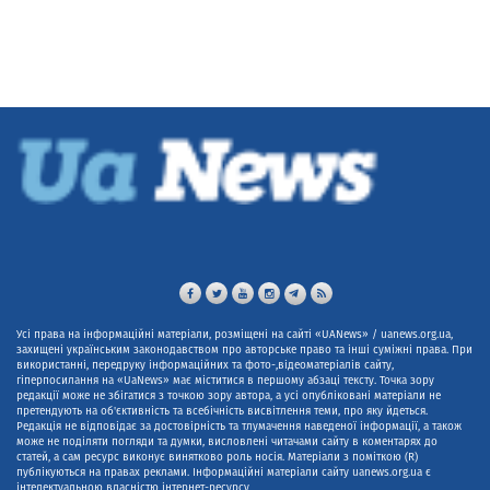
Усі права на інформаційні матеріали, розміщені на сайті «UANews» / uanews.org.ua,
захищені українським законодавством про авторське право та інші суміжні права. При
використанні, передруку інформаційних та фото-,відеоматеріалів сайту,
гіперпосилання на «UaNews» має міститися в першому абзаці тексту. Точка зору
редакції може не збігатися з точкою зору автора, а усі опубліковані матеріали не
претендують на об'єктивність та всебічність висвітлення теми, про яку йдеться.
Редакція не відповідає за достовірність та тлумачення наведеної інформації, а також
може не поділяти погляди та думки, висловлені читачами сайту в коментарях до
статей, а сам ресурс виконує винятково роль носія. Матеріали з поміткою (R)
публікуються на правах реклами. Інформаційні матеріали сайту uanews.org.ua є
інтелектуальною власністю інтернет-ресурсу