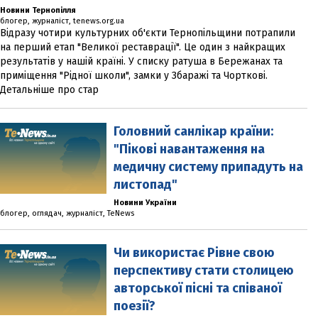
Новини Тернопілля
блогер, журналіст, tenews.org.ua
Відразу чотири культурних об'єкти Тернопільщини потрапили
на перший етап "Великої реставрації". Це один з найкращих
результатів у нашій країні. У списку ратуша в Бережанах та
приміщення "Рідної школи", замки у Збаражі та Чорткові.
Детальніше про стар
Головний санлікар країни:
"Пікові навантаження на
медичну систему припадуть на
листопад"
Новини України
блогер, оглядач, журналіст, TeNews
Чи використає Рівне свою
перспективу стати столицею
авторської пісні та співаної
поезії?