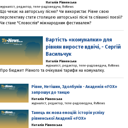
Наталія Рівненська
журналіст, редактор, теле-радіоведуча, RvNews
Що чекає на авторську пісню? Чи використає Рівне свою
перспективу стати столицею авторської пісні та співаної поезії?
Чи стане "Словоспів" міжнародним фестивалем?
Вартість «комуналки» для
рівнян виросте вдвічі, - Сергій
Васильчук
Наталія Рівненська
журналіст, редактор, теле-радіоведуча, RvNews
Про бюджет Рівного та очікувані тарифи на комуналку.
Рівне, Нетішин, Здолбунів - Академія «FOX»
запрошує до танцю
Наталія Рівненська
журналіст, редактор, теле-радіоведуча, RvNews
Танець як мова емоцій: історія успіху
рівненської Академії «FOX»
Наталія Рівненська