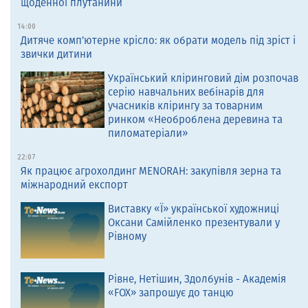
щоденної плутанини
14:00
Дитяче комп’ютерне крісло: як обрати модель під зріст і
звички дитини
Український кліринговий дім розпочав
серію навчальних вебінарів для
учасників клірингу за товарним
ринком «Необроблена деревина та
пиломатеріали»
22:07
Як працює агрохолдинг MENORAH: закупівля зерна та
міжнародний експорт
Виставку «Ї» української художниці
Оксани Самійленко презентували у
Рівному
Рівне, Нетішин, Здолбунів - Академія
«FOX» запрошує до танцю