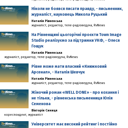
Ніколи не боявся писати правду, - письменник,
журналіст, науковець Микола Руцький
Наталія Рівненська
журналіст, редактор, теле-радіоведуча, RvNews
На Рівненщині цьогорічні проєкти Town Image
Studio реалізуємо за підтримки УКФ, - Олеся
Гощук
Наталія Рівненська
журналіст, редактор, теле-радіоведуча, RvNews
Рівне може мати власний «Книжковий
Арсенал», - Наталія Шевчук
Наталія Рівненська
журналіст, редактор, теле-радіоведуча, RvNews
Жіночий роман «WELL DONE» - про кохання і
не тільки, - рівненська письменниця Юлія
Семенова
Вікторія Синиця
кореспондент, журналіст
Університет має високий рейтинг і постійно