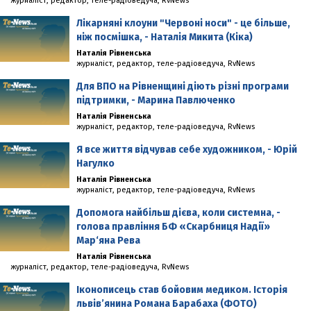
журналіст, редактор, теле-радіоведуча, RvNews
Лікарняні клоуни "Червоні носи" - це більше,
ніж посмішка, - Наталія Микита (Кіка)
Наталія Рівненська
журналіст, редактор, теле-радіоведуча, RvNews
Для ВПО на Рівненщині діють різні програми
підтримки, - Марина Павлюченко
Наталія Рівненська
журналіст, редактор, теле-радіоведуча, RvNews
Я все життя відчував себе художником, - Юрій
Нагулко
Наталія Рівненська
журналіст, редактор, теле-радіоведуча, RvNews
Допомога найбільш дієва, коли системна, -
голова правління БФ «Скарбниця Надії»
Мар‘яна Рева
Наталія Рівненська
журналіст, редактор, теле-радіоведуча, RvNews
Іконописець став бойовим медиком. Історія
львів’янина Романа Барабаха (ФОТО)