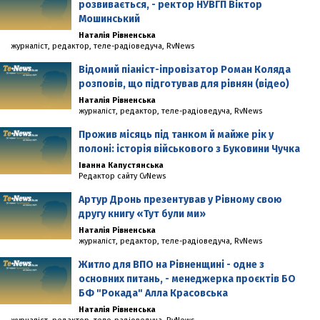
розвивається, - ректор НУВГП Віктор
Мошинський
Наталія Рівненська
журналіст, редактор, теле-радіоведуча, RvNews
Відомий піаніст-іпровізатор Роман Коляда
розповів, що підготував для рівнян (відео)
Наталія Рівненська
журналіст, редактор, теле-радіоведуча, RvNews
Прожив місяць під танком й майже рік у
полоні: історія військового з Буковини Чучка
Іванна Капустянська
Редактор сайту CvNews
Артур Дронь презентував у Рівному свою
другу книгу «Тут були ми»
Наталія Рівненська
журналіст, редактор, теле-радіоведуча, RvNews
Житло для ВПО на Рівненщині - одне з
основних питань, - менеджерка проєктів БО
БФ "Рокада" Алла Красовська
Наталія Рівненська