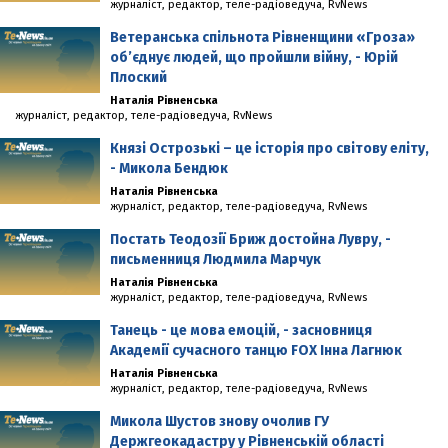
журналіст, редактор, теле-радіоведуча, RvNews
Ветеранська спільнота Рівненщини «Гроза»
об’єднує людей, що пройшли війну, - Юрій
Плоский
Наталія Рівненська
журналіст, редактор, теле-радіоведуча, RvNews
Князі Острозькі – це історія про світову еліту,
- Микола Бендюк
Наталія Рівненська
журналіст, редактор, теле-радіоведуча, RvNews
Постать Теодозії Бриж достойна Лувру, -
письменниця Людмила Марчук
Наталія Рівненська
журналіст, редактор, теле-радіоведуча, RvNews
Танець - це мова емоцій, - засновниця
Академії сучасного танцю FOX Інна Лагнюк
Наталія Рівненська
журналіст, редактор, теле-радіоведуча, RvNews
Микола Шустов знову очолив ГУ
Держгеокадастру у Рівненській області