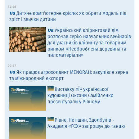
14:00
Дитяче комп’ютерне крісло: як обрати модель під
зріст і звички дитини
Український кліринговий дім
розпочав серію навчальних вебінарів
для учасників клірингу за товарним
ринком «Необроблена деревина та
пиломатеріали»
22:07
Як працює агрохолдинг MENORAH: закупівля зерна
та міжнародний експорт
Виставку «Ї» української
художниці Оксани Самійленко
презентували у Рівному
Рівне, Нетішин, Здолбунів -
Академія «FOX» запрошує до танцю