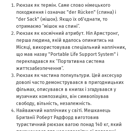
Рюкзак як термін. Саме слово німецького
походження і означає "der Rücken" (спина) і
"der Sack" (мішок). Якщо їх об'єднати, то
отримаємо “мішок на спині”.
Рюкзак як космічний атрибут. Ніл Армстронг,
перша людина, якій вдалось опинитись на
Місяці, використовував спеціальний наплічник,
що мав назву "Portable Life Support System" і
перекладався як “Портативна система
життєзабезпечення”.
Рюкзак як частина попкультури. Цей аксесуар
доволі часто демонструвався в пригодницьких
фільмах, описувався в книгах і згадувався у
музичних композиціях, він символізував
свободу, вільність, незалежність.
Найважчий наплічник у світі. Мешканець
Британії Роберт Радфорд виготовив
туристичний рюкзак вагою понад 140 кг, який