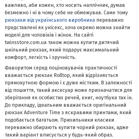
важливо, аби кожен, хто носить наплічник, думав
безмежно і ні в чому себе не обмежував. Саме тому
рюкзаки від українського виробника
переважно
представлені як унісекс, хоча окремо можна знайти
моделі для чоловіків і жінок. На сайті
twinsstore.com.ua також можна купити дитячий
шкільний рюкзак, який подарує максимальний
комфорт, легкість і зручність.
Фаворитом серед поціновувачів практичності
вважається рюкзак Rolltop, який відрізняється
прямокутною формою і є дуже містким. В залежності
від пошиття, такий аксесуар може призначатися для
зберігання як особистих речей, книг, ноутбука так ін.
До прикладу, ідеальним вважається оригінальний
рюкзак Adventure Time з яскравими принтами, який
подобається багатьом. Прихильники класики
переважно обирають купити чорний рюкзак, адже
такий варіант вписується у будь-який образ.