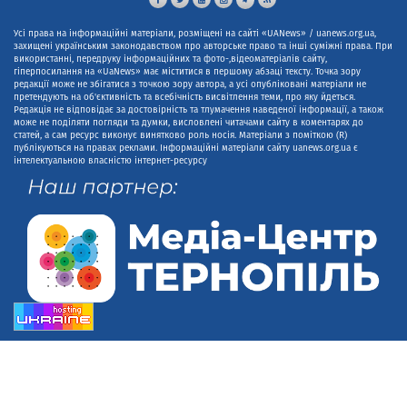
Усі права на інформаційні матеріали, розміщені на сайті «UANews» / uanews.org.ua,
захищені українським законодавством про авторське право та інші суміжні права. При
використанні, передруку інформаційних та фото-,відеоматеріалів сайту,
гіперпосилання на «UaNews» має міститися в першому абзаці тексту. Точка зору
редакції може не збігатися з точкою зору автора, а усі опубліковані матеріали не
претендують на об'єктивність та всебічність висвітлення теми, про яку йдеться.
Редакція не відповідає за достовірність та тлумачення наведеної інформації, а також
може не поділяти погляди та думки, висловлені читачами сайту в коментарях до
статей, а сам ресурс виконує винятково роль носія. Матеріали з поміткою (R)
публікуються на правах реклами. Інформаційні матеріали сайту uanews.org.ua є
інтелектуальною власністю інтернет-ресурсу