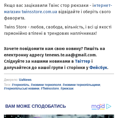
Якщо вас зацікавили Твінс стор рюкзаки -
і
нтернет-
магазин twinsstore.com.ua
відвідайте і оберіть свого
фаворита.
Twins Store - любов, свобода, вільність, і всі ці якості
гармонійно втілені в трендових наплічниках!
Хочете повідомити нам свою новину? Пишіть на
електронну адресу tenews.te.ua@gmail.com.
Слідкуйте за нашими новинами в
Твіттер
і
долучайтеся до нашої групи і сторінки у
Фейсбук
.
Джерело:
UaNews
Теги:
#тернопіль
,
#новини тернополя
,
#новини тернопільщини
,
#тернопільські новини
,
#Twinsstore
,
#рюкзак