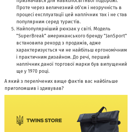
призначався для навколосвітньої подорожі.
Проте через величезний об'єм і незручність в
процесі експлуатації цей наплічник так і не став
популярним серед туристів.
Найпопулярніший рюкзак у світі. Модель
"SuperBreak" американського бренду "JanSport"
встановила рекорд з продажів, адже
характеризується чи не найбільш ергономічним
і практичним дизайном. До речі, перший
наплічник даної торгової марки був випущений
ще у 1970 році.
А який з перелічених вище фактів вас найбільше
приголомшив і здивував?