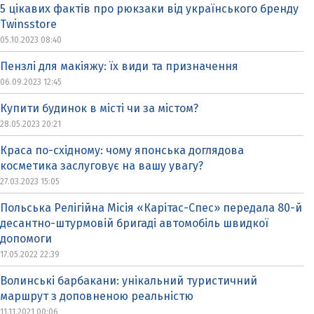
5 цікавих фактів про рюкзаки від українського бренду
Twinsstore
05.10.2023 08:40
Пензлі для макіяжу: їх види та призначення
06.09.2023 12:45
Купити будинок в місті чи за містом?
28.05.2023 20:21
Краса по-східному: чому японська доглядова
косметика заслуговує на вашу увагу?
27.03.2023 15:05
Польська Релігійна Місія «Карітас-Спес» передала 80-й
десантно-штурмовій бригаді автомобіль швидкої
допомоги
17.05.2022 22:39
Волинські барбакани: унікальний туристичний
маршрут з доповненою реальністю
11.11.2021 00:06