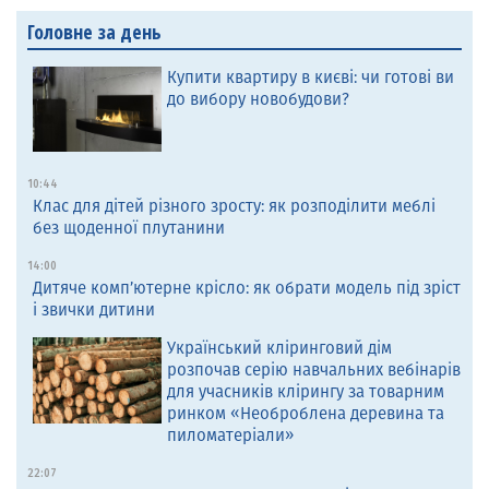
Головне за день
Купити квартиру в києві: чи готові ви
до вибору новобудови?
10:44
Клас для дітей різного зросту: як розподілити меблі
без щоденної плутанини
14:00
Дитяче комп’ютерне крісло: як обрати модель під зріст
і звички дитини
Український кліринговий дім
розпочав серію навчальних вебінарів
для учасників клірингу за товарним
ринком «Необроблена деревина та
пиломатеріали»
22:07