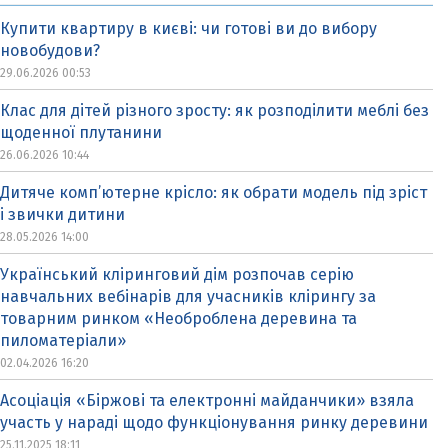
Купити квартиру в києві: чи готові ви до вибору
новобудови?
29.06.2026 00:53
Клас для дітей різного зросту: як розподілити меблі без
щоденної плутанини
26.06.2026 10:44
Дитяче комп’ютерне крісло: як обрати модель під зріст
і звички дитини
28.05.2026 14:00
Український кліринговий дім розпочав серію
навчальних вебінарів для учасників клірингу за
товарним ринком «Необроблена деревина та
пиломатеріали»
02.04.2026 16:20
Асоціація «Біржові та електронні майданчики» взяла
участь у нараді щодо функціонування ринку деревини
25.11.2025 18:11