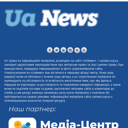
Усі права на інформаційні матеріали, розміщені на сайті «UANews» / uanews.org.ua,
захищені українським законодавством про авторське право та інші суміжні права. При
використанні, передруку інформаційних та фото-,відеоматеріалів сайту,
гіперпосилання на «UaNews» має міститися в першому абзаці тексту. Точка зору
редакції може не збігатися з точкою зору автора, а усі опубліковані матеріали не
претендують на об'єктивність та всебічність висвітлення теми, про яку йдеться.
Редакція не відповідає за достовірність та тлумачення наведеної інформації, а також
може не поділяти погляди та думки, висловлені читачами сайту в коментарях до
статей, а сам ресурс виконує винятково роль носія. Матеріали з поміткою (R)
публікуються на правах реклами. Інформаційні матеріали сайту uanews.org.ua є
інтелектуальною власністю інтернет-ресурсу