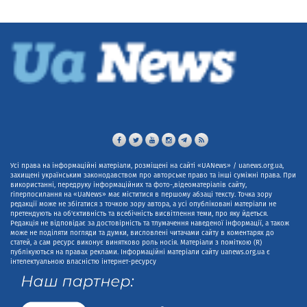
Усі права на інформаційні матеріали, розміщені на сайті «UANews» / uanews.org.ua,
захищені українським законодавством про авторське право та інші суміжні права. При
використанні, передруку інформаційних та фото-,відеоматеріалів сайту,
гіперпосилання на «UaNews» має міститися в першому абзаці тексту. Точка зору
редакції може не збігатися з точкою зору автора, а усі опубліковані матеріали не
претендують на об'єктивність та всебічність висвітлення теми, про яку йдеться.
Редакція не відповідає за достовірність та тлумачення наведеної інформації, а також
може не поділяти погляди та думки, висловлені читачами сайту в коментарях до
статей, а сам ресурс виконує винятково роль носія. Матеріали з поміткою (R)
публікуються на правах реклами. Інформаційні матеріали сайту uanews.org.ua є
інтелектуальною власністю інтернет-ресурсу