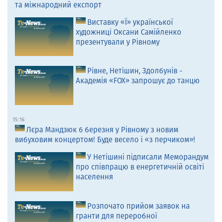
та міжнародний експорт
Виставку «Ї» української
художниці Оксани Самійленко
презентували у Рівному
Рівне, Нетішин, Здолбунів -
Академія «FOX» запрошує до танцю
15:16
Лєра Мандзюк 6 березня у Рівному з новим
вибуховим концертом! Буде весело і «з перчиком»!
У Нетішині підписали Меморандум
про співпрацю в енергетичній освіті
населення
Розпочато прийом заявок на
гранти для переробної