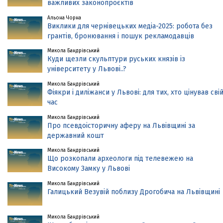
важливих законопроєктів
Альона Чорна
Виклики для чернівецьких медіа-2025: робота без
грантів, бронювання і пошук рекламодавців
Микола Бандрівський
Куди щезли скульптури руських князів із
університету у Львові..?
Микола Бандрівський
Фіякри і диліжанси у Львові: для тих, хто цінував сві
час
Микола Бандрівський
Про псевдоісторичну аферу на Львівщині за
державний кошт
Микола Бандрівський
Що розкопали археологи під телевежею на
Високому Замку у Львові
Микола Бандрівський
Галицький Везувій поблизу Дрогобича на Львівщині
Микола Бандрівський