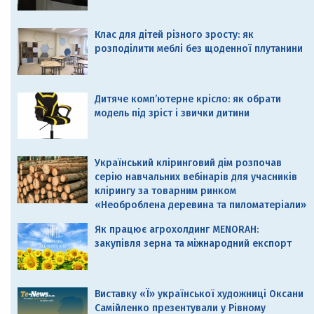
Клас для дітей різного зросту: як
розподілити меблі без щоденної плутанини
Дитяче комп’ютерне крісло: як обрати
модель під зріст і звички дитини
Український кліринговий дім розпочав
серію навчальних вебінарів для учасників
клірингу за товарним ринком
«Необроблена деревина та пиломатеріали»
Як працює агрохолдинг MENORAH:
закупівля зерна та міжнародний експорт
Виставку «Ї» української художниці Оксани
Самійленко презентували у Рівному