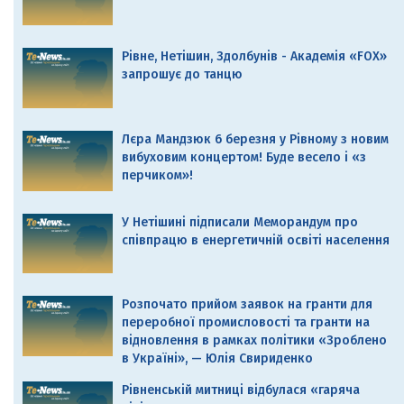
Рівне, Нетішин, Здолбунів - Академія «FOX»
запрошує до танцю
Лєра Мандзюк 6 березня у Рівному з новим
вибуховим концертом! Буде весело і «з
перчиком»!
У Нетішині підписали Меморандум про
співпрацю в енергетичній освіті населення
Розпочато прийом заявок на гранти для
переробної промисловості та гранти на
відновлення в рамках політики «Зроблено
в Україні», — Юлія Свириденко
Рівненській митниці відбулася «гаряча