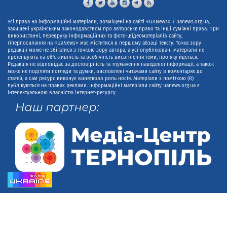
Усі права на інформаційні матеріали, розміщені на сайті «UANews» / uanews.org.ua,
захищені українським законодавством про авторське право та інші суміжні права. При
використанні, передруку інформаційних та фото-,відеоматеріалів сайту,
гіперпосилання на «UaNews» має міститися в першому абзаці тексту. Точка зору
редакції може не збігатися з точкою зору автора, а усі опубліковані матеріали не
претендують на об'єктивність та всебічність висвітлення теми, про яку йдеться.
Редакція не відповідає за достовірність та тлумачення наведеної інформації, а також
може не поділяти погляди та думки, висловлені читачами сайту в коментарях до
статей, а сам ресурс виконує винятково роль носія. Матеріали з поміткою (R)
публікуються на правах реклами. Інформаційні матеріали сайту uanews.org.ua є
інтелектуальною власністю інтернет-ресурсу