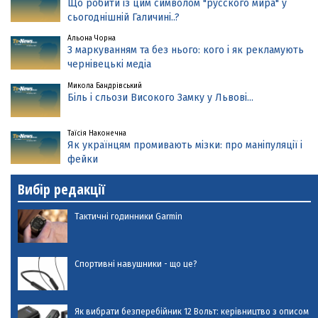
Що робити із цим символом "русского мира" у
сьогоднішній Галичині..?
Альона Чорна
З маркуванням та без нього: кого і як рекламують
чернівецькі медіа
Микола Бандрівський
Біль і сльози Високого Замку у Львові...
Таїсія Наконечна
Як українцям промивають мізки: про маніпуляції і
фейки
Вибір редакції
Тактичні годинники Garmin
Спортивні навушники - що це?
Як вибрати безперебійник 12 Вольт: керівництво з описом