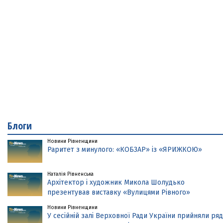
Блоги
Новини Рівненщини
Раритет з минулого: «КОБЗАР» із «ЯРИЖКОЮ»
Наталія Рівненська
Архітектор і художник Микола Шолудько
презентував виставку «Вулицями Рівного»
Новини Рівненщини
У сесійній залі Верховної Ради України прийняли ряд