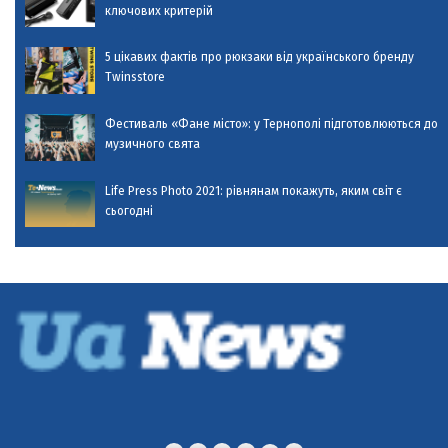
ключових критерій
5 цікавих фактів про рюкзаки від українського бренду
Twinsstore
Фестиваль «Фане місто»: у Тернополі підготовлюються до
музичного свята
Life Press Photo 2021: рівнянам покажуть, яким світ є
сьогодні