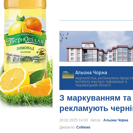
Альона Чорна
журналістка, регіональна предст
Інституту масової інформації в
Чернівецькій області
З маркуванням та 
рекламують черні
28.02.2025 14:03 Автор :
Альона Чорна
Джерело:
CvNews