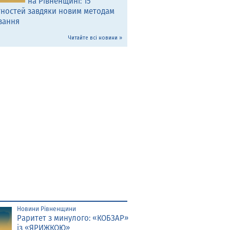
на Рівненщині: 15
тностей завдяки новим методам
вання
Читайте всі новини »
Новини Рівненщини
Раритет з минулого: «КОБЗАР»
із «ЯРИЖКОЮ»