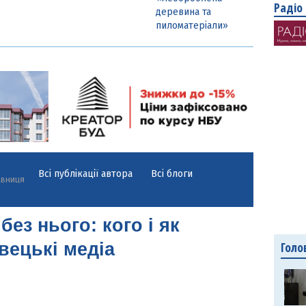
Радіо
деревина та
пиломатеріали»
Всі публікації автора
Всі блоги
авниця
без нього: кого і як
Голо
вецькі медіа