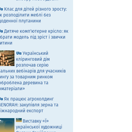
Клас для дітей різного зросту:
к розподілити меблі без
оденної плутанини
Дитяче комп’ютерне крісло: як
брати модель під зріст і звички
итини
Український
кліринговий дім
розпочав серію
альних вебінарів для учасників
ингу за товарним ринком
оброблена деревина та
оматеріали»
Як працює агрохолдинг
ENORAH: закупівля зерна та
іжнародний експорт
Виставку «Ї»
української художниці