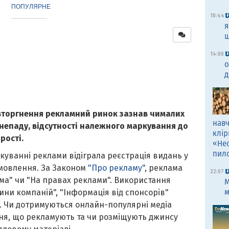
ПОПУЛЯРНЕ
10:44
я
щ
14:00
о
д
вторгнення рекламний ринок зазнав чималих
навч
непаду, відсутності належного маркування до
клір
рості.
«Не
пил
уванні реклами відіграла реєстрація видань у
омовлення. За Законом
"Про рекламу"
, реклама
22:07
ма" чи "На правах реклами". Використання
M
м
ни компаній", "Інформація від спонсорів"
. Чи дотримуються онлайн-популярні медіа
ня, що рекламують та чи розміщують джинсу