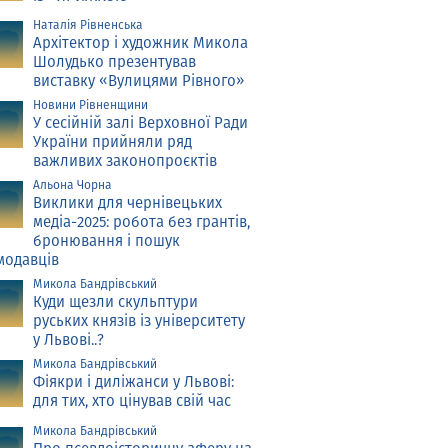
Наталія Рівненська
Архітектор і художник Микола
Шолудько презентував
виставку «Вулицями Рівного»
Новини Рівненщини
У сесійній залі Верховної Ради
України прийняли ряд
важливих законопроєктів
Альона Чорна
Виклики для чернівецьких
медіа-2025: робота без грантів,
бронювання і пошук
модавців
Микола Бандрівський
Куди щезли скульптури
руських князів із університету
у Львові..?
Микола Бандрівський
Фіякри і диліжанси у Львові:
для тих, хто цінував свій час
Микола Бандрівський