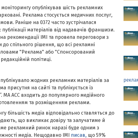
 моніторингу опублікував шість рекламних
арковані. Реклама стосується медичних послуг,
мови. Раніше на 0372 часто зустрічалася
публікації матеріалів від надавачів франшизи.
на рекомендації ІМІ та провела переговори з
 до спільного рішення, що всі рекламні
словами "Реклама" або "Спонсорований
редакційній політиці.
 публікувало жодних рекламних матеріалів за
рекла
а присутня на сайті та публікується із
. МА АСС входить до популярного медійного
готовленням та розміщенням реклами.
гу більшість медіа відповідально ставляться до
одають, що викликає довіру та залучатиме й
аме рекламний ринок наразі буде одним з
ежності медіа. Нещодавно ІМІ
писав,
що 59%