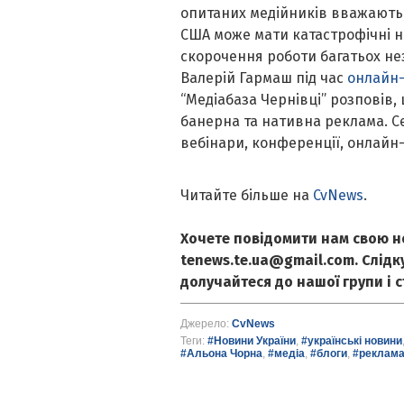
опитаних медійників вважають,
США може мати катастрофічні н
скорочення роботи багатьох нез
Валерій Гармаш під час
онлайн-
“Медіабаза Чернівці” розповів
банерна та нативна реклама. С
вебінари, конференції, онлайн
Читайте більше на
CvNews
.
Хочете повідомити нам свою н
tenews.te.ua@gmail.com. Слід
долучайтеся до нашої групи і 
Джерело:
CvNews
Теги:
#Новини України
,
#українські новини
#Альона Чорна
,
#медіа
,
#блоги
,
#реклам