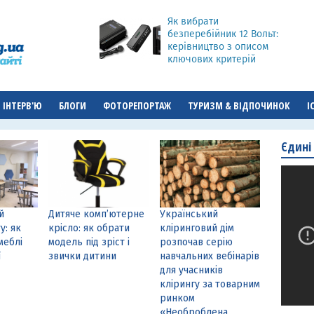
Як вибрати
безперебійник 12 Вольт:
керівництво з описом
ключових критерій
ІНТЕРВ'Ю
БЛОГИ
ФОТОРЕПОРТАЖ
ТУРИЗМ & ВІДПОЧИНОК
І
Єдині
й
Дитяче комп’ютерне
Український
у: як
крісло: як обрати
кліринговий дім
меблі
модель під зріст і
розпочав серію
ї
звички дитини
навчальних вебінарів
для учасників
клірингу за товарним
ринком
«Необроблена