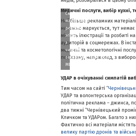
медіа, розбиралися в цьому огл
Медичні послуги, вибір кухні, т
Скриншот
Найбільше рекламних матеріалі
маркування
належно маркується, тут немає 
реклами
містять ілюстрації та розбиті н
згідно
аудиторій в соцмережах. В інст
з
медичні та косметологічні посл
чинним
пов’язану, наприклад, з виборо
законодавством. Фото
МБ
УДАР в очікуванні симпатій ви
Тим часом на сайті “
Чернівецьк
УДАР та волонтерська організац
політична реклама – джинса, п
два тижні “Чернівецький промінь
Кличком та УДАРом. Багато з ни
Фактично всі матеріали містять 
велику партію дронів та війсь