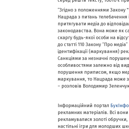
серед решти тексту, тобто є п
“Згідно з положеннями Закону 
Нацрада з питань телебачення 
притягувати медіа до відповід
законодавства. Вона може як с
скаргу будь-якої особи на відс
до статті 110 Закону “Про меді
ідентифікації (маркування) ре
Санкціями за незначні порушен
особливостями залежно від виду
порушення приписом, якщо мед
маркування, то Нацрада може за
– розповів Володимир Зеленчу
Інформаційний портал
БукІнф
рекламних матеріалів. Всі вон
рекламувалися золоті обручки,
настільні ігри для молодших шк