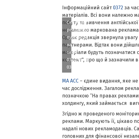
Інформаційний сайт
0372
за час
матеріалів. Всі вони належно м
побуту та вивчення англійської 
Скриншот
неналежно маркована реклама: 
рекламних
Однак редакція звернула увагу 
публікацій
партнерами. Відтак вони дійшли
на
матеріали будуть позначатися 
сайті
контент", про що й зазначили в 
0372. Фото
0372
МА АСС
– єдине видання, яке не
час дослідження. Загалом реклам
позначкою “На правах реклами”
холдингу, який займається ви
Згідно ж проведеного моніторин
реклами. Маркують її, цікаво п
надалі нових рекламодавців. С
головних для фінансової незал