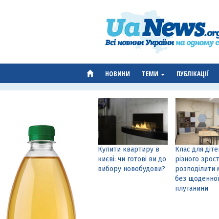
НОВИНИ
ТЕМИ
ПУБЛІКАЦІЇ
Купити квартиру в
Клас для діте
києві: чи готові ви до
різного зрост
вибору новобудови?
розподілити 
без щоденно
плутанини