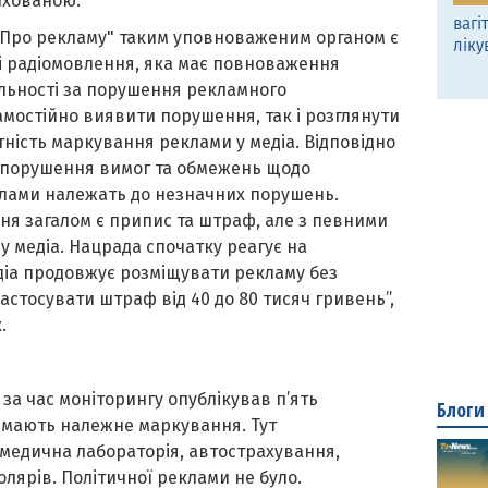
рихованою.
вагі
"Про рекламу" таким уповноваженим органом є
ліку
і радіомовлення, яка має повноваження
альності за порушення рекламного
амостійно виявити порушення, так і розглянути
утність маркування реклами у медіа. Відповідно
а” порушення вимог та обмежень щодо
клами належать до незначних порушень.
ня загалом є припис та штраф, але з певними
 медіа. Нацрада спочатку реагує на
іа продовжує розміщувати рекламу без
стосувати штраф від 40 до 80 тисяч гривень”,
к.
о
за час моніторингу опублікував п’ять
Блоги
и мають належне маркування. Тут
 медична лабораторія, автострахування,
олярів. Політичної реклами не було.