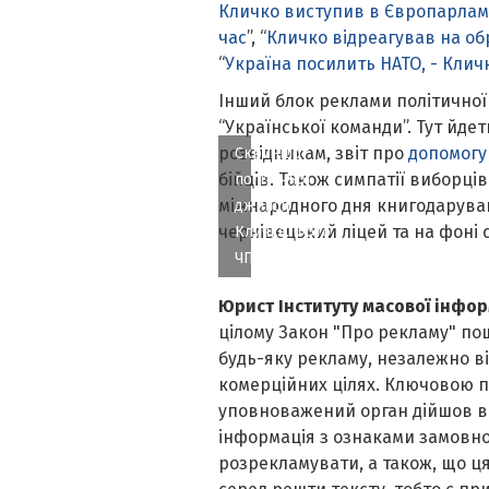
Кличко виступив в Європарламе
час
”, “
Кличко відреагував на о
“
Україна посилить НАТО, - Клич
Інший блок реклами політичної
“Української команди”. Тут йде
розвідникам, звіт про
допомог
Скриншот
бійців. Також симпатії виборців
політичної
міжнародного дня книгодаруван
джинси
чернівецький ліцей та на фоні
Кличка. Фото
ЧП
Юрист Інституту масової інфо
цілому Закон "Про рекламу" по
будь-яку рекламу, незалежно ві
комерційних цілях. Ключовою п
уповноважений орган дійшов вис
інформація з ознаками замовнос
розрекламувати, а також, що ц