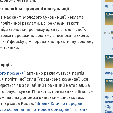
ядовому матеріалі.
през
ехнології та юридичні консультації
в має сайт “Молодого буковинця”. Реклама
політичної реклами. Всі рекламні тексти
а підзаголовки, рекламу адаптують для своїх
15:16
аграмі переважно рекламуються різні заходи,
Р
уги. У фейсбуці – переважно практичну рекламу
к
м техніки.
п
борців
енер
ого променя
” активно рекламується партія
ія політичної сили “Українська команда”. Вся
одається як звичайний новинний матеріал. За
” опублікував 11 текстів, пов’язаних з Віталієм
пром
х – піар на допомозі київським військовим.
відн
піар мера Києва: “
Віталій Кличко передав
«Зро
кове обладнання чотирьом бригадам
”, “
Віталій
Сви