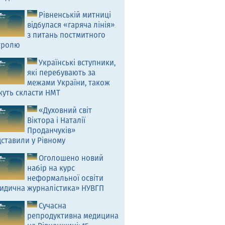
Рівненській митниці
відбулася «гаряча лінія»
з питань постмитного
тролю
Українські вступники,
які перебувають за
межами України, також
жуть скласти НМТ
«Духовний світ
Віктора і Наталії
Проданчуків»
ставили у Рівному
Оголошено новий
набір на курс
неформальної освіти
идична журналістика» НУВГП
Сучасна
репродуктивна медицина