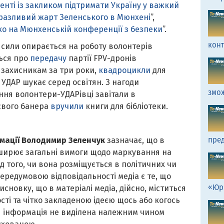
нті із закликом підтримати Україну у важкий
бразливий жарт Зеленського в Мюнхені
”,
ко на Мюнхенській конференції з безпеки
”.
кон
 сили опирається на роботу волонтерів
ться про
передачу
партії FPV-дронів
у
захисникам за три роки,
квадроцикли
для
 УДАР шукає серед освітян. З нагоди
змо
ня волонтери-УДАРівці завітали в
 свого банера
вручили
книги для бібліотеки.
пред
рмації Володимир Зеленчук
зазначає, що в
ширює загальні вимоги щодо маркування на
д того, чи вона розміщується в політичних чи
ередумовою відповідальності медіа є те, що
«Юр
новку, що в матеріалі медіа, дійсно, міститься
ті та чітко закладеною ідеєю щось або когось
я інформація не виділена належним чином