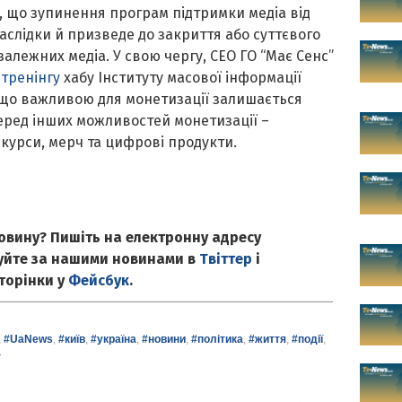
 що зупинення програм підтримки медіа від
аслідки й призведе до закриття або суттєвого
алежних медіа. У свою чергу, СЕО ГО “Має Сенс”
тренінгу
хабу Інституту масової інформації
, що важливою для монетизації залишається
еред інших можливостей монетизації –
-курси, мерч та цифрові продукти.
овину? Пишіть на електронну адресу
куйте за нашими новинами в
Твіттер
і
сторінки у
Фейсбук
.
,
#UaNews
,
#київ
,
#україна
,
#новини
,
#політика
,
#життя
,
#події
,
а