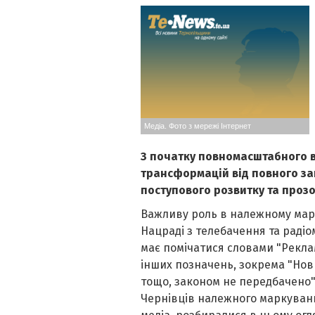
Медіа. Фото з мережі Інтернет
З початку повномасштабного 
трансформацій від повного за
поступового розвитку та прозо
Важливу роль в належному марк
Нацраді з телебачення та раді
має помічатися словами "Рекла
інших позначень, зокрема "Нови
тощо, законом не передбачено"
Чернівців належного маркуван