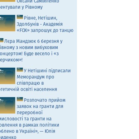
Оксани Самійленко
ентували у Рівному
Рівне, Нетішин,
Здолбунів - Академія
«FOX» запрошує до танцю
Лєра Мандзюк 6 березня у
івному з новим вибуховим
онцертом! Буде весело і «з
ерчиком»!
У Нетішині підписали
Меморандум про
співпрацю в
гетичній освіті населення
Розпочато прийом
заявок на гранти для
переробної
исловості та гранти на
овлення в рамках політики
блено в Україні», — Юлія
риденко