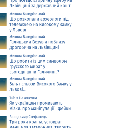
Про псевдоісторичну аферу на
Львівщині за державний кошт
Микола Бандрівський
Що розкопали археологи під
телевежею на Високому Замку
у Львові
Микола Бандрівський
Галицький Везувій поблизу
Дрогобича на Львівщині
Микола Бандрівський
Що робити із цим символом
"русского мира" у
сьогоднішній Галичині..?
Микола Бандрівський
Біль і сльози Високого Замку у
Львові...
Таїсія Наконечна
Як українцям промивають
мізки: про маніпуляції і фейки
Володимир Стефанець
Три роки країна, устократ
менша за загарбника, творить