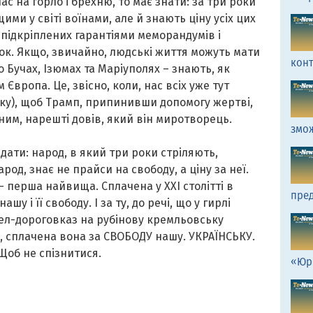
с на горло і брехню, то має знати: за три роки
ми у світі воїнами, але й знають ціну усіх цих
 підкріплених гарантіями меморандумів і
ок. Якщо, звичайно, людські життя можуть мати
кон
 Бучах, Ізюмах та Маріуполях – знають, як
Європа. Це, звісно, коли, нас всіх уже тут
нку), щоб Трамп, припинивши допомогу жертві,
ним, нарешті довів, який він миротворець.
змо
дати: народ, в який три роки стріляють,
род, знає не прайси на свободу, а ціну за неї.
 – перша найвища. Сплачена у ХХІ столітті в
пред
шу і її свободу. І за ту, до речі, що у гирлі
кел-дороговказ на рубінову кремльовську
о, сплачена вона за СВОБОДУ нашу. УКРАЇНСЬКУ.
 Щоб не спізнитися.
«Юр