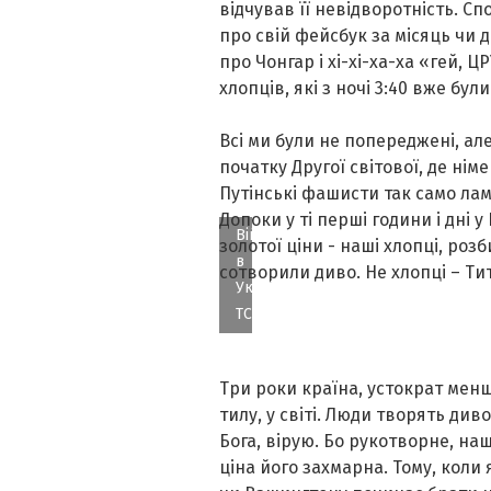
відчував її невідворотність. Спо
про свій фейсбук за місяць чи 
про Чонгар і хі-хі-ха-ха «гей, Ц
хлопців, які з ночі 3:40 вже бу
Всі ми були не попереджені, але
початку Другої світової, де ні
Путінські фашисти так само лам
Допоки у ті перші години і дні у
Війна
золотої ціни - наші хлопці, ро
в
сотворили диво. Не хлопці – Ти
Україні. Фото
ТСН
Три роки країна, устократ менш
тилу, у світі. Люди творять диво
Бога, вірую. Бо рукотворне, наш
ціна його захмарна. Тому, коли