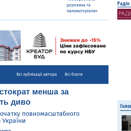
Радіо
деревина та
пиломатеріали»
Всі публікації автора
Всі блоги
устократ менша за
ить диво
Голо
 початку повномасштабного
 України
фанець