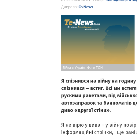
Джерело:
CvNews
Війна в Україні. Фото ТСН
Я спізнився на війну на годину 
спізнився – встиг. Всі ми встиг
рускими ракетами, під військко
автозаправок та банкоматів дор
диво «другої стіни».
Я не вірю у дива – у війну пов
інформаційні стрічки, і ще раніш