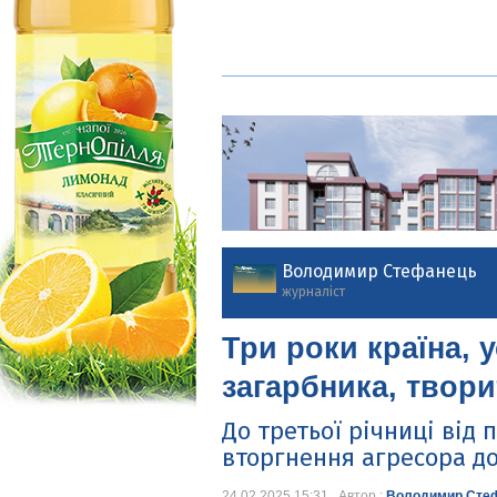
Володимир Стефанець
журналіст
Три роки країна, 
загарбника, твор
До третьої річниці від
вторгнення агресора до
24.02.2025 15:31 Автор :
Володимир Сте