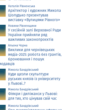
Наталія Рівненська
Архітектор і художник Микола
Шолудько презентував
виставку «Вулицями Рівного»
Новини Рівненщини
У сесійній залі Верховної Ради
України прийняли ряд
важливих законопроєктів
Альона Чорна
Виклики для чернівецьких
медіа-2025: робота без грантів,
бронювання і пошук
модавців
Микола Бандрівський
Куди щезли скульптури
руських князів із університету
у Львові..?
Микола Бандрівський
Фіякри і диліжанси у Львові:
для тих, хто цінував свій час
Микола Бандрівський