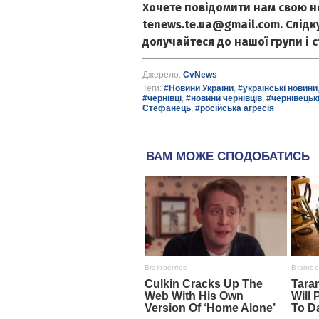
Хочете повідомити нам свою н
tenews.te.ua@gmail.com. Слід
долучайтеся до нашої групи і 
Джерело:
CvNews
Теги:
#Новини України
,
#українські новини
#чернівці
,
#новини чернівців
,
#чернівецьк
Стефанець
,
#російська агресія