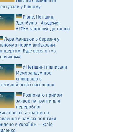
Оксани Самійленко
ентували у Рівному
Рівне, Нетішин,
Здолбунів - Академія
«FOX» запрошує до танцю
Лєра Мандзюк 6 березня у
івному з новим вибуховим
онцертом! Буде весело і «з
ерчиком»!
У Нетішині підписали
Меморандум про
співпрацю в
гетичній освіті населення
Розпочато прийом
заявок на гранти для
переробної
исловості та гранти на
овлення в рамках політики
блено в Україні», — Юлія
риденко