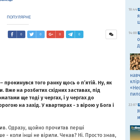
10:44
я
ПОПУЛЯРНЕ
щ
14:00
0
0
0
0
о
д
навч
клір
– прокинувся того ранку щось о п’ятій. Ну, як
«Не
ли. Вже на розбитих східних заставах, під
пил
матами ще тоді у чергах, і у чергах до
огою на захід. У квартирах - з вірою у Бога і
22:07
M
м
ірив. Одразу, щойно прочитав перші
е - коли інші не вірили. Чекав? Ні. Просто знав,