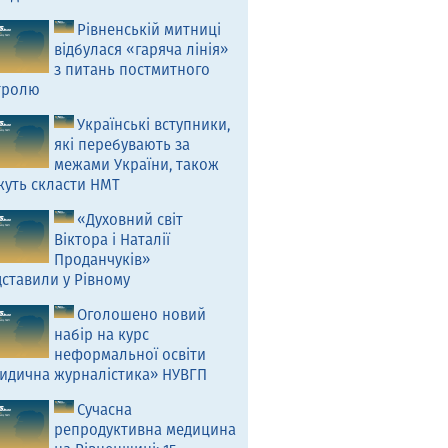
Рівненській митниці
відбулася «гаряча лінія»
з питань постмитного
тролю
Українські вступники,
які перебувають за
межами України, також
жуть скласти НМТ
«Духовний світ
Віктора і Наталії
Проданчуків»
ставили у Рівному
Оголошено новий
набір на курс
неформальної освіти
идична журналістика» НУВГП
Сучасна
репродуктивна медицина