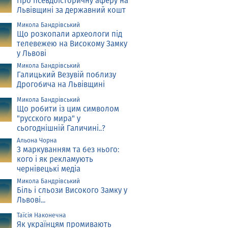
Про псевдоісторичну аферу на
Львівщині за державний кошт
Микола Бандрівський
Що розкопали археологи під
телевежею на Високому Замку
у Львові
Микола Бандрівський
Галицький Везувій поблизу
Дрогобича на Львівщині
Микола Бандрівський
Що робити із цим символом
"русского мира" у
сьогоднішній Галичині..?
Альона Чорна
З маркуванням та без нього:
кого і як рекламують
чернівецькі медіа
Микола Бандрівський
Біль і сльози Високого Замку у
Львові...
Таїсія Наконечна
Як українцям промивають