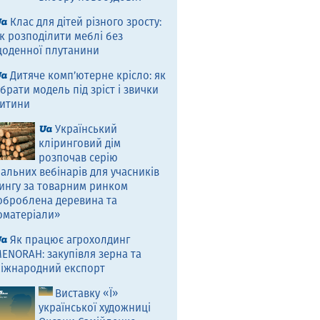
Клас для дітей різного зросту:
к розподілити меблі без
оденної плутанини
Дитяче комп’ютерне крісло: як
брати модель під зріст і звички
итини
Український
кліринговий дім
розпочав серію
альних вебінарів для учасників
ингу за товарним ринком
оброблена деревина та
оматеріали»
Як працює агрохолдинг
ENORAH: закупівля зерна та
іжнародний експорт
Виставку «Ї»
української художниці