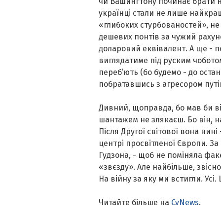
чи Вашингтону починає брати на
українці стали не лише найкращи
«глибоких стурбованостей», не
дешевих понтів за чужий рахун
доларовий еквівалент. А ще - по
виглядатиме під руским чоботом 
переб’ють (бо будемо - до оста
побратавшись з агресором путі
Дивний, щоправда, бо мав би ві
шантажем не злякаєш. Бо він, на
Після Другої світової вона нині
центрі просвітленої Європи. За на
Гудзона, - щоб не поміняла фа
«звєзду». Але найбільше, звісн
На війну за яку ми встигли. Усі.
Читайте більше на
CvNews
.