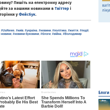
овину? Пишіть на електронну адресу
вагі
куйте за нашими новинами в
Твіттер
і
ліку
сторінки у
Фейсбук
.
,
#UaNews
,
#київ
,
#україна
,
#новини
,
#політика
,
#життя
,
#події
,
і новини
,
#новини буковини
,
#блоги
,
#війна
,
#Володимир
Блоги