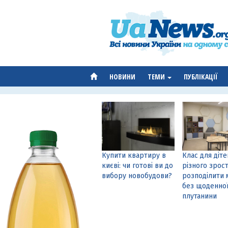
НОВИНИ
ТЕМИ
ПУБЛІКАЦІЇ
Купити квартиру в
Клас для діте
києві: чи готові ви до
різного зрост
вибору новобудови?
розподілити 
без щоденно
плутанини