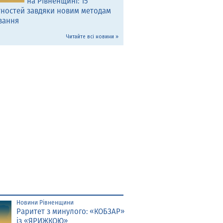
на Рівненщині: 15
тностей завдяки новим методам
вання
Читайте всі новини »
Новини Рівненщини
Раритет з минулого: «КОБЗАР»
із «ЯРИЖКОЮ»