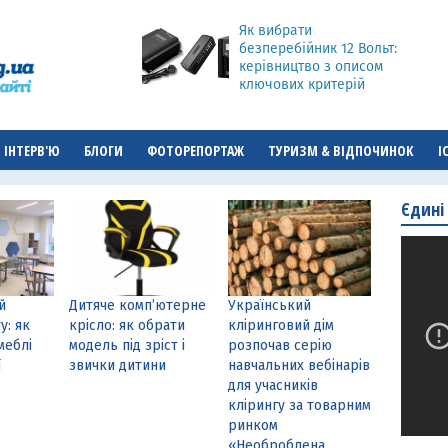
Як вибрати
безперебійник 12 Вольт:
керівництво з описом
ключових критерій
ІНТЕРВ'Ю
БЛОГИ
ФОТОРЕПОРТАЖ
ТУРИЗМ & ВІДПОЧИНОК
І
Єдині
й
Дитяче комп’ютерне
Український
у: як
крісло: як обрати
кліринговий дім
меблі
модель під зріст і
розпочав серію
ї
звички дитини
навчальних вебінарів
для учасників
клірингу за товарним
ринком
«Необроблена