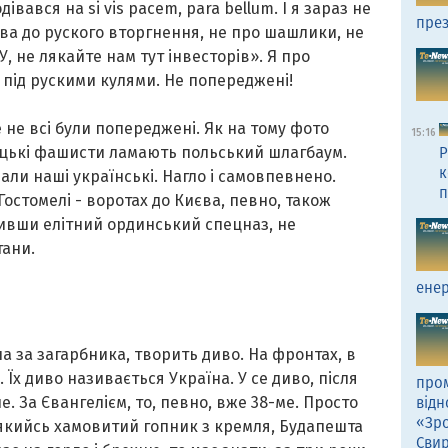
дівався на si vis pacem, para bellum. І я зараз не
през
два до руского вторгнення, не про шашлики, не
РУ, не лякайте нам тут інвесторів». Я про
ли під рускими кулями. Не попереджені!
 не всі були попереджені. Як на тому фото
15:16
мецькі фашисти ламають польський шлагбаум.
Р
к
али наші українські. Нагло і самовпевнено.
п
 Гостомелі - воротах до Києва, певно, також
збивши елітний ординський спецназ, не
тани.
енер
а за загарбника, творить диво. На фронтах, в
. Їх диво називається Україна. У се диво, після
пром
е. За Євангелієм, то, певно, вже 38-ме. Просто
відн
«Зро
 якийсь хамовитий гопник з кремля, Будапешта
Сви