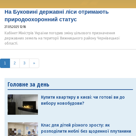
На Буковині державні ліси отримають
природоохоронний статус
27.05.2025 12:18
Кабінет Міністрів України погодив зміну цільового призначення
державних земель на території Вижницького району Чернівецької
області.
(current)
1
2
3
»
Головне за день
Купити квартиру в києві: чи готові ви до
вибору новобудови?
Клас для дітей різного зросту: як
розподілити меблі без щоденної плутанини