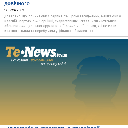
довічного
27.05.2025 13:44
Доведено, що, починаючи з серпня 2020 року засуджений, мешкаючи у
власній квартирі в м. Чернівці, скориставшись складними життєвими
обставинами цивільної дружини та її семирічної доньки, які не мали
власного житла та перебували у фінансовій залежност