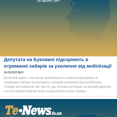
Депутата на Буковині підозрюють в
отриманні хабарів за ухилення від мобілізації
30.05.2025 18:01
Депутата однієї з міськрад Чернівецького району підозрюють в
отриманні хабаря за допомогу чоловіку ухилитися від мобілізації.
Спершу він підписав акт про те, що чоловік доглядає за хворим дідусем,
а потім запропонував йому за додаткову плату отрима