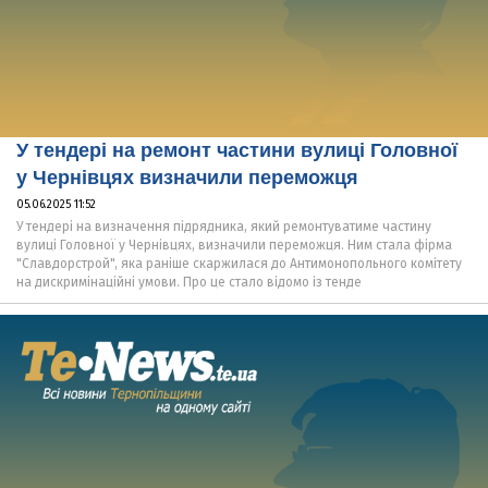
У тендері на ремонт частини вулиці Головної
у Чернівцях визначили переможця
05.06.2025 11:52
У тендері на визначення підрядника, який ремонтуватиме частину
вулиці Головної у Чернівцях, визначили переможця. Ним стала фірма
"Славдорстрой", яка раніше скаржилася до Антимонопольного комітету
на дискримінаційні умови. Про це стало відомо із тенде