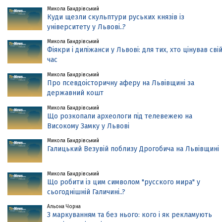
Микола Бандрівський
Куди щезли скульптури руських князів із
університету у Львові..?
Микола Бандрівський
Фіякри і диліжанси у Львові: для тих, хто цінував сві
час
Микола Бандрівський
Про псевдоісторичну аферу на Львівщині за
державний кошт
Микола Бандрівський
Що розкопали археологи під телевежею на
Високому Замку у Львові
Микола Бандрівський
Галицький Везувій поблизу Дрогобича на Львівщині
Микола Бандрівський
Що робити із цим символом "русского мира" у
сьогоднішній Галичині..?
Альона Чорна
З маркуванням та без нього: кого і як рекламують