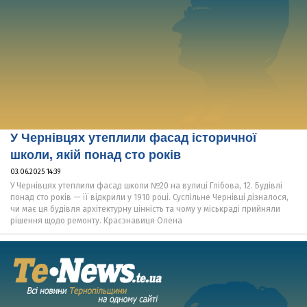
У Чернівцях утеплили фасад історичної
школи, якій понад сто років
03.06.2025 14:39
У Чернівцях утеплили фасад школи №20 на вулиці Глібова, 12. Будівлі
понад сто років — її відкрили у 1910 році. Суспільне Чернівці дізналося,
чи має ця будівля архітектурну цінність та чому у міськраді прийняли
рішення щодо ремонту. Краєзнавиця Олена