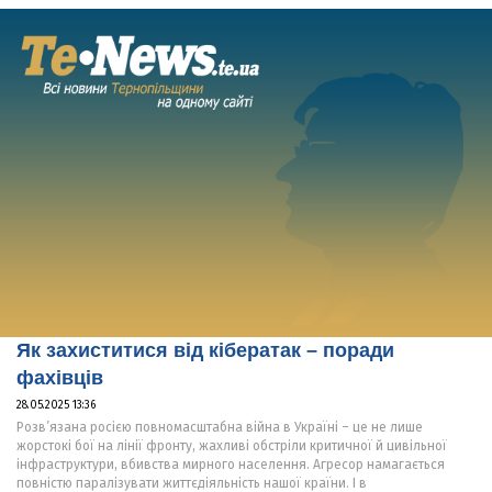
Як захиститися від кібератак – поради
фахівців
28.05.2025 13:36
Розв’язана росією повномасштабна війна в Україні – це не лише
жорстокі бої на лінії фронту, жахливі обстріли критичної й цивільної
інфраструктури, вбивства мирного населення. Агресор намагається
повністю паралізувати життєдіяльність нашої країни. І в