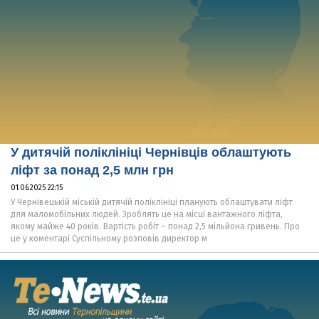
У дитячій поліклініці Чернівців облаштують
ліфт за понад 2,5 млн грн
01.06.2025 22:15
У Чернівецькій міській дитячій поліклініці планують облаштувати ліфт
для маломобільних людей. Зроблять це на місці вантажного ліфта,
якому майже 40 років. Вартість робіт – понад 2,5 мільйона гривень. Про
це у коментарі Суспільному розповів директор м