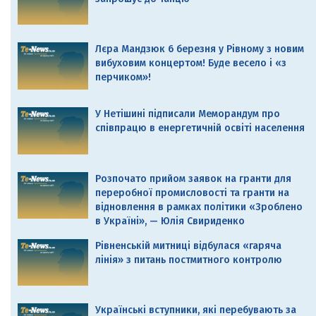
Лєра Мандзюк 6 березня у Рівному з новим
вибуховим концертом! Буде весело і «з
перчиком»!
У Нетішині підписали Меморандум про
співпрацю в енергетичній освіті населення
Розпочато прийом заявок на гранти для
переробної промисловості та гранти на
відновлення в рамках політики «Зроблено
в Україні», — Юлія Свириденко
Рівненській митниці відбулася «гаряча
лінія» з питань постмитного контролю
Українські вступники, які перебувають за