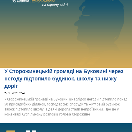
У Сторожинецькій громаді на Буковині через
негоду підтопило будинок, школу та низку
доріг
29.05.2025 12:47
У Сторожинецькій громаді на Буковині внаслідок негоди підтопило понад
50 присадибних ділянок, господарські споруди та житловий будинок.
Також підтопило школу, а деякі дороги стали непроїзними. Про це у
коментарі Суспільному розповів голова Сторожине