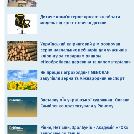
Дитяче комп’ютерне крісло: як обрати
модель під зріст і звички дитини
Український кліринговий дім розпочав
серію навчальних вебінарів для учасників
клірингу за товарним ринком
«Необроблена деревина та пиломатеріали»
Як працює агрохолдинг MENORAH:
закупівля зерна та міжнародний експорт
Виставку «Ї» української художниці Оксани
Самійленко презентували у Рівному
Рівне, Нетішин, Здолбунів - Академія «FOX»
запрошує до танцю