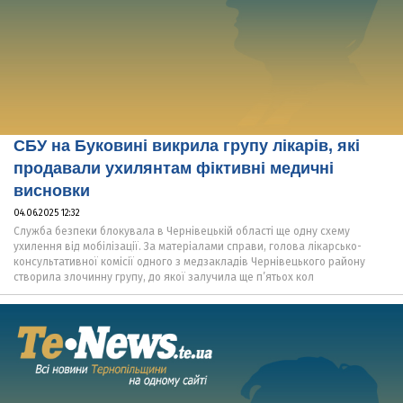
СБУ на Буковині викрила групу лікарів, які
продавали ухилянтам фіктивні медичні
висновки
04.06.2025 12:32
Служба безпеки блокувала в Чернівецькій області ще одну схему
ухилення від мобілізації. За матеріалами справи, голова лікарсько-
консультативної комісії одного з медзакладів Чернівецького району
створила злочинну групу, до якої залучила ще п’ятьох кол