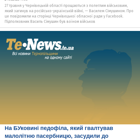
27 травня у Чернівецькій області прощаються з полеглим військовим,
який загинув на російсько-українській війні, — Василем Сімушином. Про
це повідомили на сторінці Чернівецької обласної ради у Facebook.
Підполковник Василь Сімушин був воїном військов
На БУковині педофіла, який гвалтував
малолітню пасербницю, засудили до