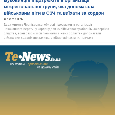
Буковинців підозрюють в організації
міжрегіональної групи, яка допомагала
військовим піти в СЗЧ та виїхати за кордон
27.05.2025 13:08
Двох жителів Чернівецької області підозрюють в організації
незаконного перетину кордону для 25 військовослужбовців. За версією
слідства, вони разом зі спільниками з інших областей допомагали
військовим самовільно залишати військові частини, навчаль