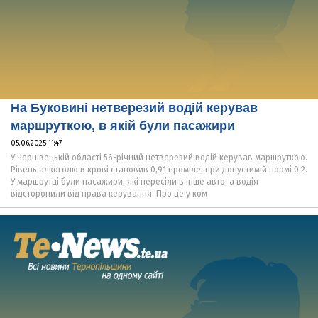
На Буковині нетверезий водій керував
маршруткою, в якій були пасажири
05.06.2025 11:47
У Чернівецькій області 56-річний нетверезий водій керував маршруткою.
Рівень алкоголю в крові становив 0,91 проміле, при допустимій нормі 0,2.
У маршрутці були пасажири, які пересіли в інше авто, а водія
відсторонили від права керування. Про це у ком