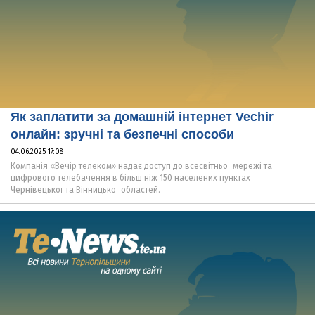
Як заплатити за домашній інтернет Vechir
онлайн: зручні та безпечні способи
04.06.2025 17:08
Компанія «Вечір телеком» надає доступ до всесвітньої мережі та
цифрового телебачення в більш ніж 150 населених пунктах
Чернівецької та Вінницької областей.