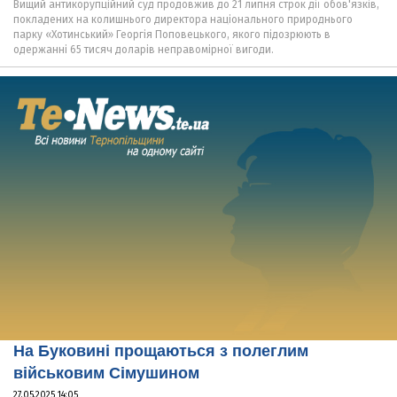
Вищий антикорупційний суд продовжив до 21 липня строк дії обов'язків,
покладених на колишнього директора національного природнього
парку «Хотинський» Георгія Поповецького, якого підозрюють в
одержанні 65 тисяч доларів неправомірної вигоди.
На Буковині прощаються з полеглим
військовим Сімушином
27.05.2025 14:05