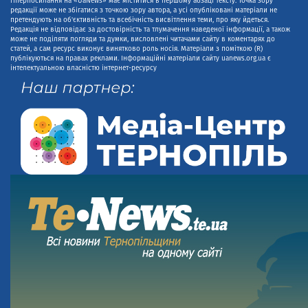
гіперпосилання на «UaNews» має міститися в першому абзаці тексту. Точка зору
редакції може не збігатися з точкою зору автора, а усі опубліковані матеріали не
претендують на об'єктивність та всебічність висвітлення теми, про яку йдеться.
Редакція не відповідає за достовірність та тлумачення наведеної інформації, а також
може не поділяти погляди та думки, висловлені читачами сайту в коментарях до
статей, а сам ресурс виконує винятково роль носія. Матеріали з поміткою (R)
публікуються на правах реклами. Інформаційні матеріали сайту uanews.org.ua є
інтелектуальною власністю інтернет-ресурсу