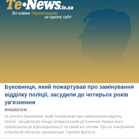
Буковинця, який пожартував про замінування
відділку поліції, засудили до чотирьох років
ув'язнення
29.05.2025 12:16
24-річного буковинця, який пожартував про замінування відділку
поліції, засудили до понад чотирьох років ув'язнення. Раніше його
притягували до відповідальності за такий же злочин. Про це повідомили
у Facebook обласної прокуратури. У дописі йдеться,