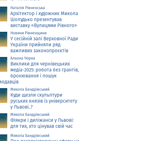
Наталія Рівненська
Архітектор і художник Микола
Шолудько презентував
виставку «Вулицями Рівного»
Новини Рівненщини
У сесійній залі Верховної Ради
України прийняли ряд
важливих законопроєктів
Альона Чорна
Виклики для чернівецьких
медіа-2025: робота без грантів,
бронювання і пошук
модавців
Микола Бандрівський
Куди щезли скульптури
руських князів із університету
у Львові..?
Микола Бандрівський
Фіякри і диліжанси у Львові:
для тих, хто цінував свій час
Микола Бандрівський