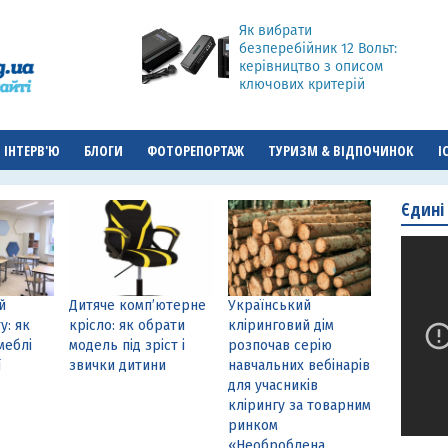
Як вибрати
безперебійник 12 Вольт:
керівництво з описом
ключових критерій
ІНТЕРВ'Ю
БЛОГИ
ФОТОРЕПОРТАЖ
ТУРИЗМ & ВІДПОЧИНОК
І
Єдині
й
Дитяче комп’ютерне
Український
у: як
крісло: як обрати
кліринговий дім
меблі
модель під зріст і
розпочав серію
ї
звички дитини
навчальних вебінарів
для учасників
клірингу за товарним
ринком
«Необроблена