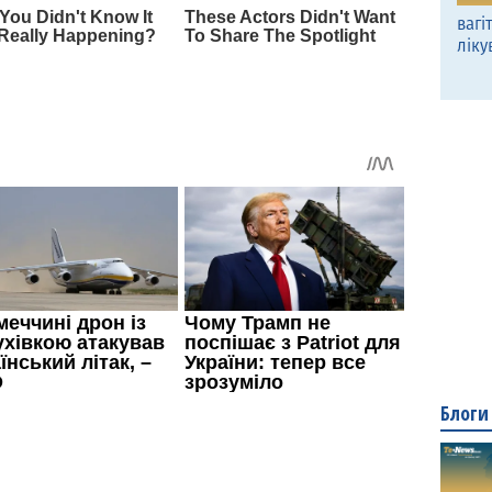
вагі
ліку
Блоги