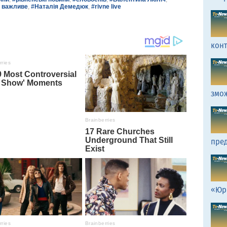
 важливе
,
#Наталія Демедюк
,
#rivne live
кон
змо
пред
«Юр