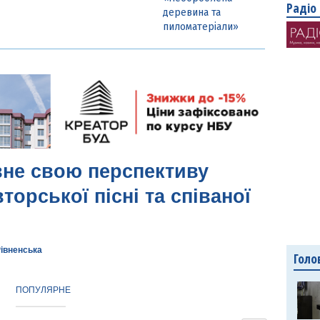
Радіо
деревина та
пиломатеріали»
вне свою перспективу
торської пісні та співаної
Рівненська
Голо
ПОПУЛЯРНЕ