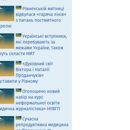
Рівненській митниці
відбулася «гаряча лінія»
з питань постмитного
тролю
Українські вступники,
які перебувають за
межами України, також
жуть скласти НМТ
«Духовний світ
Віктора і Наталії
Проданчуків»
ставили у Рівному
Оголошено новий
набір на курс
неформальної освіти
идична журналістика» НУВГП
Сучасна
репродуктивна медицина