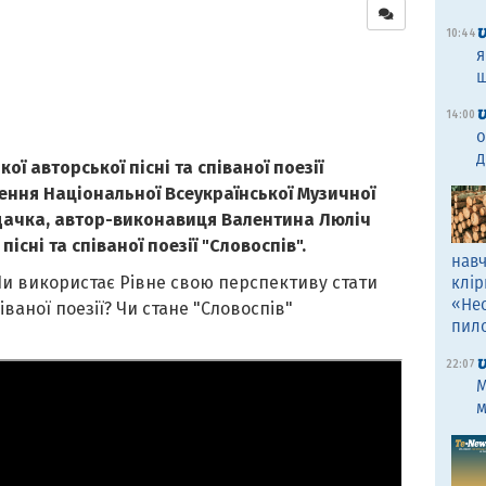
10:44
я
щ
14:00
о
д
кої авторської пісні та співаної поезії
ення Національної Всеукраїнської Музичної
дачка, автор-виконавиця Валентина Люліч
існі та співаної поезії "Словоспів".
навч
Чи використає Рівне свою перспективу стати
клір
«Не
іваної поезії? Чи стане "Словоспів"
пил
22:07
M
м