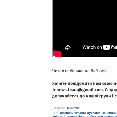
Читайте більше на
RvNews
.
Хочете повідомити нам свою н
tenews.te.ua@gmail.com. Слід
долучайтеся до нашої групи і 
Джерело:
RvNews
Теги:
#Новини України
,
#українські новини
#рівне
,
#новини рівного
,
#новини рівненщ