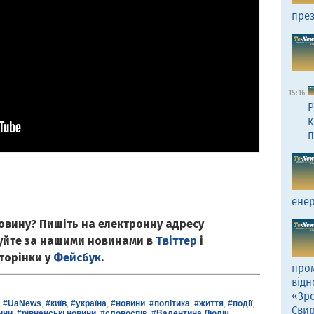
през
15:16
Р
к
п
енер
овину? Пишіть на електронну адресу
куйте за нашими новинами в
Твіттер
і
сторінки у
Фейсбук
.
пром
відн
«Зро
,
#UaNews
,
#київ
,
#україна
,
#новини
,
#політика
,
#життя
,
#події
,
Сви
ини
,
#рівненські новини
,
#словоспів
,
#Валентина Люліч
,