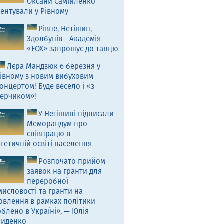
Оксани Самійленко
ентували у Рівному
Рівне, Нетішин,
Здолбунів - Академія
«FOX» запрошує до танцю
Лєра Мандзюк 6 березня у
івному з новим вибуховим
онцертом! Буде весело і «з
ерчиком»!
У Нетішині підписали
Меморандум про
співпрацю в
гетичній освіті населення
Розпочато прийом
заявок на гранти для
переробної
исловості та гранти на
овлення в рамках політики
блено в Україні», — Юлія
риденко