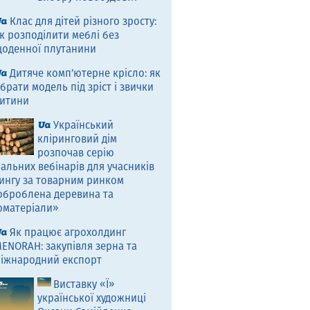
Клас для дітей різного зросту:
к розподілити меблі без
оденної плутанини
Дитяче комп’ютерне крісло: як
брати модель під зріст і звички
итини
Український
кліринговий дім
розпочав серію
альних вебінарів для учасників
ингу за товарним ринком
оброблена деревина та
оматеріали»
Як працює агрохолдинг
ENORAH: закупівля зерна та
іжнародний експорт
Виставку «Ї»
української художниці