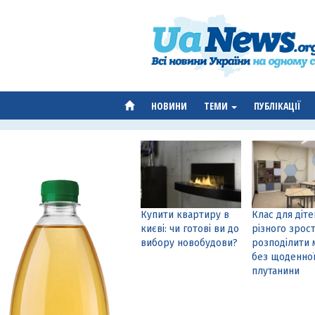
НОВИНИ
ТЕМИ
ПУБЛІКАЦІЇ
Купити квартиру в
Клас для діте
києві: чи готові ви до
різного зрост
вибору новобудови?
розподілити 
без щоденно
плутанини