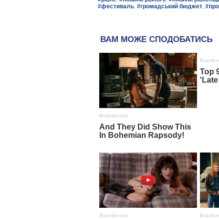
#фестиваль
,
#громадський бюджет
,
#про