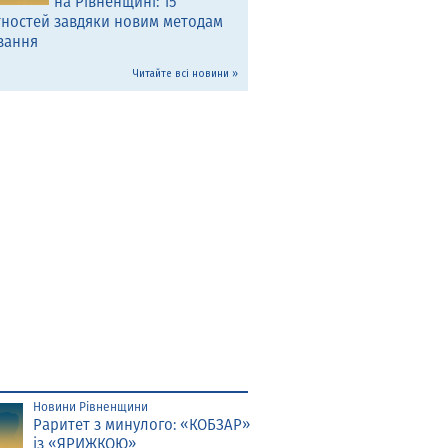
на Рівненщині: 15
тностей завдяки новим методам
вання
Читайте всі новини »
Новини Рівненщини
Раритет з минулого: «КОБЗАР»
із «ЯРИЖКОЮ»