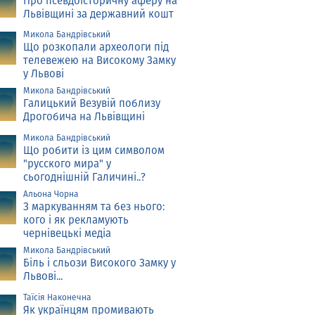
Про псевдоісторичну аферу на
Львівщині за державний кошт
Микола Бандрівський
Що розкопали археологи під
телевежею на Високому Замку
у Львові
Микола Бандрівський
Галицький Везувій поблизу
Дрогобича на Львівщині
Микола Бандрівський
Що робити із цим символом
"русского мира" у
сьогоднішній Галичині..?
Альона Чорна
З маркуванням та без нього:
кого і як рекламують
чернівецькі медіа
Микола Бандрівський
Біль і сльози Високого Замку у
Львові...
Таїсія Наконечна
Як українцям промивають