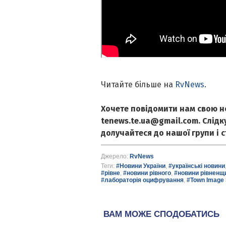
Читайте більше на
RvNews
.
Хочете повідомити нам свою н
tenews.te.ua@gmail.com. Слід
долучайтеся до нашої групи і 
Джерело:
RvNews
Теги:
#Новини України
,
#українські новини
#рівне
,
#новини рівного
,
#новини рівненщ
#лабораторія оцифрування
,
#Town Image 