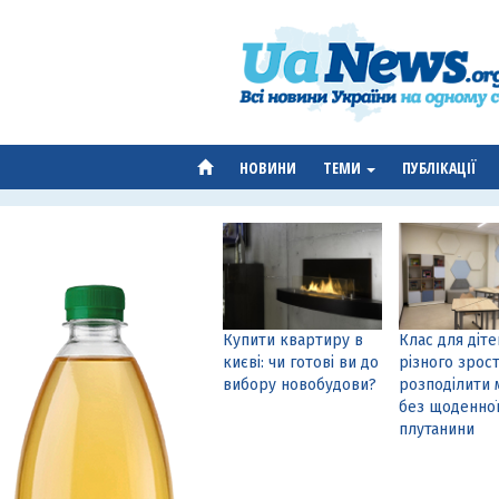
НОВИНИ
ТЕМИ
ПУБЛІКАЦІЇ
Купити квартиру в
Клас для діте
києві: чи готові ви до
різного зрост
вибору новобудови?
розподілити 
без щоденно
плутанини