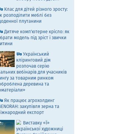
Клас для дітей різного зросту:
к розподілити меблі без
оденної плутанини
Дитяче комп’ютерне крісло: як
брати модель під зріст і звички
итини
Український
кліринговий дім
розпочав серію
альних вебінарів для учасників
ингу за товарним ринком
оброблена деревина та
оматеріали»
Як працює агрохолдинг
ENORAH: закупівля зерна та
іжнародний експорт
Виставку «Ї»
української художниці