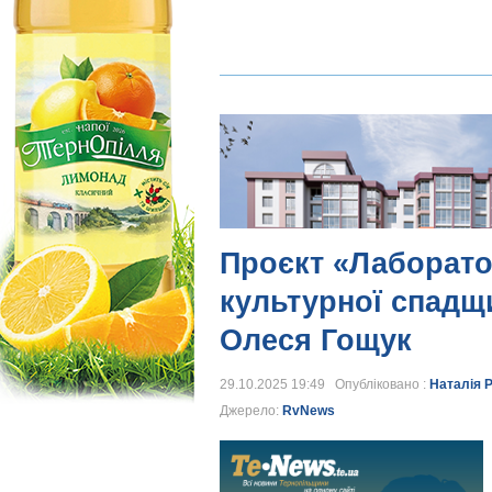
Проєкт «Лаборат
культурної спадщи
Олеся Гощук
29.10.2025 19:49 Опубліковано :
Наталія 
Джерело:
RvNews