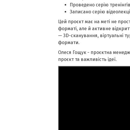
Проведено серію тренінгі
Записано серію відеолекц
Цей проєкт має на меті не пр
форматі, але й активне відкри
— 3D-сканування, віртуальні т
формати.
Олеся Гощук - проєктна менедж
проєкт та важливість ідеї.