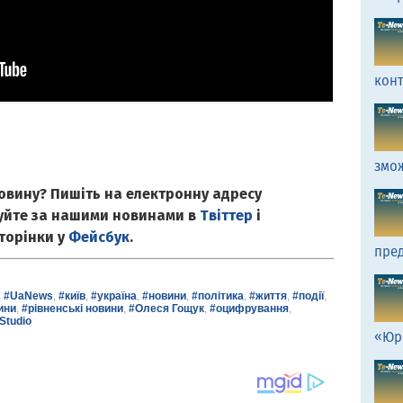
кон
змо
овину? Пишіть на електронну адресу
куйте за нашими новинами в
Твіттер
і
сторінки у
Фейсбук
.
пред
,
#UaNews
,
#київ
,
#україна
,
#новини
,
#політика
,
#життя
,
#події
,
ини
,
#рівненські новини
,
#Олеся Гощук
,
#оцифрування
,
Studio
«Юр