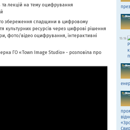
в та лекцій на тему оцифрування
през
ій
осто збереження спадщини в цифровому
ття культурних ресурсів через цифрові рішення
ури, фото/відео оцифрування, інтерактивні
15:16
Р
к
ерка ГО «Town Image Studio» - розповіла про
п
енер
пром
відн
«Зро
Сви