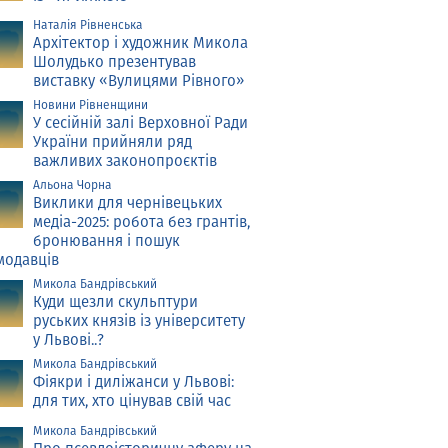
Наталія Рівненська
Архітектор і художник Микола
Шолудько презентував
виставку «Вулицями Рівного»
Новини Рівненщини
У сесійній залі Верховної Ради
України прийняли ряд
важливих законопроєктів
Альона Чорна
Виклики для чернівецьких
медіа-2025: робота без грантів,
бронювання і пошук
модавців
Микола Бандрівський
Куди щезли скульптури
руських князів із університету
у Львові..?
Микола Бандрівський
Фіякри і диліжанси у Львові:
для тих, хто цінував свій час
Микола Бандрівський