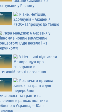
Оксани Самійленко
ентували у Рівному
Рівне, Нетішин,
Здолбунів - Академія
«FOX» запрошує до танцю
Лєра Мандзюк 6 березня у
івному з новим вибуховим
онцертом! Буде весело і «з
ерчиком»!
У Нетішині підписали
Меморандум про
співпрацю в
гетичній освіті населення
Розпочато прийом
заявок на гранти для
переробної
исловості та гранти на
овлення в рамках політики
блено в Україні», — Юлія
риденко