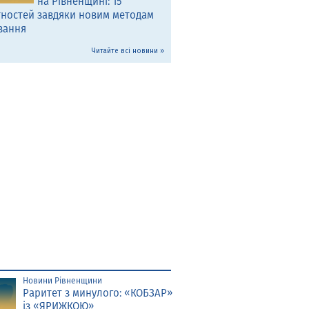
на Рівненщині: 15
тностей завдяки новим методам
вання
Читайте всі новини »
Новини Рівненщини
Раритет з минулого: «КОБЗАР»
із «ЯРИЖКОЮ»