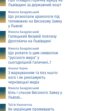
Про псевдоісторичну аферу на
Львівщині за державний кошт
Микола Бандрівський
Що розкопали археологи під
телевежею на Високому Замку
у Львові
Микола Бандрівський
Галицький Везувій поблизу
Дрогобича на Львівщині
Микола Бандрівський
Що робити із цим символом
"русского мира" у
сьогоднішній Галичині..?
Альона Чорна
З маркуванням та без нього:
кого і як рекламують
чернівецькі медіа
Микола Бандрівський
Біль і сльози Високого Замку у
Львові...
Таїсія Наконечна
Як українцям промивають