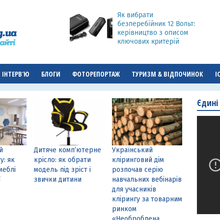
Як вибрати
безперебійник 12 Вольт:
керівництво з описом
ключових критерій
ІНТЕРВ'Ю
БЛОГИ
ФОТОРЕПОРТАЖ
ТУРИЗМ & ВІДПОЧИНОК
І
Єдині
й
Дитяче комп’ютерне
Український
у: як
крісло: як обрати
кліринговий дім
меблі
модель під зріст і
розпочав серію
ї
звички дитини
навчальних вебінарів
для учасників
клірингу за товарним
ринком
«Необроблена