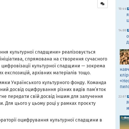
10:44
я
щ
14:00
о
д
ння культурної спадщини» реалізовується
ініціатива, спрямована на створення сучасного
я цифровізації культурної спадщини — зокрема
навч
х експозицій, архівних матеріалів тощо.
клір
«Не
римки Українського культурного фонду. Команда
пил
чний досвід оцифрування різних видів пам’яток
гне передати свій досвід іншим для залучення
22:07
M
и. Для цього у цьому році у рамках проєкту
м
раторії оцифрування культурної спадщини в