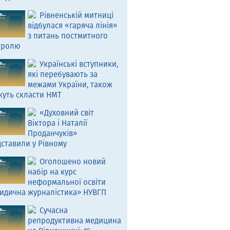
Рівненській митниці
відбулася «гаряча лінія»
з питань постмитного
тролю
Українські вступники,
які перебувають за
межами України, також
жуть скласти НМТ
«Духовний світ
Віктора і Наталії
Проданчуків»
ставили у Рівному
Оголошено новий
набір на курс
неформальної освіти
идична журналістика» НУВГП
Сучасна
репродуктивна медицина