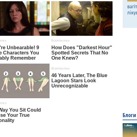
вагі
ліку
Блоги