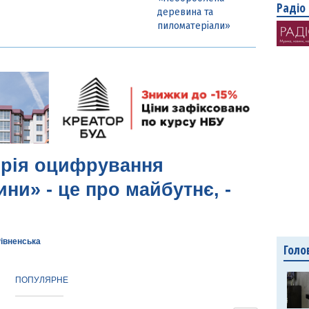
Радіо
деревина та
пиломатеріали»
орія оцифрування
ни» - це про майбутнє, -
Рівненська
Голо
ПОПУЛЯРНЕ