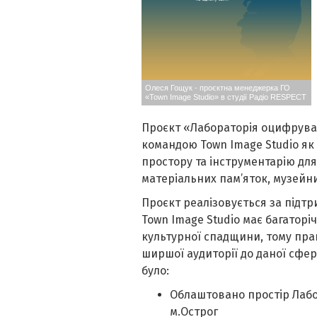
Олеся Гощук - проєктна менеджерка ГО
«Town Image Studio» в студії Радіо RESPECT
Проєкт «Лабораторія оцифрува
командою Town Image Studio як 
простору та інструментарію дл
матеріальних пам’яток, музейни
Проєкт реалізовується за підт
Town Image Studio має багаторі
культурної спадщини, тому пра
ширшої аудиторії до даної сфер
було:
Облаштовано простір Лабо
м.Острог