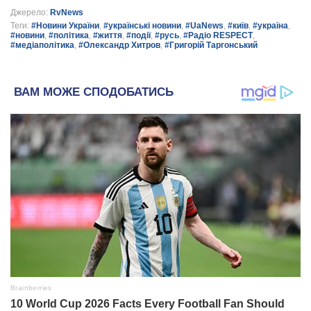
Джерело:
RvNews
Теги:
#Новини України
,
#українські новини
,
#UaNews
,
#київ
,
#україна
,
#новини
,
#політика
,
#життя
,
#події
,
#русь
,
#Радіо RESPECT
,
#медіаполітика
,
#Олександр Хитров
,
#Григорій Таргонський