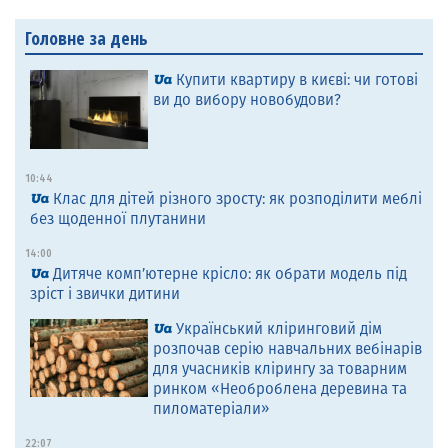
Головне за день
Купити квартиру в києві: чи готові
ви до вибору новобудови?
10:44
Клас для дітей різного зросту: як розподілити меблі
без щоденної плутанини
14:00
Дитяче комп’ютерне крісло: як обрати модель під
зріст і звички дитини
Український кліринговий дім
розпочав серію навчальних вебінарів
для учасників клірингу за товарним
ринком «Необроблена деревина та
пиломатеріали»
22:07