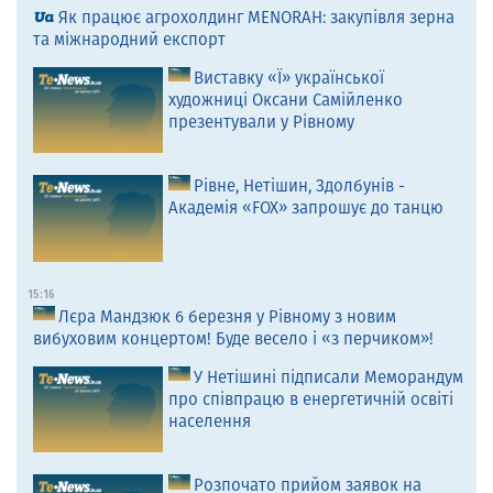
Як працює агрохолдинг MENORAH: закупівля зерна
та міжнародний експорт
Виставку «Ї» української
художниці Оксани Самійленко
презентували у Рівному
Рівне, Нетішин, Здолбунів -
Академія «FOX» запрошує до танцю
15:16
Лєра Мандзюк 6 березня у Рівному з новим
вибуховим концертом! Буде весело і «з перчиком»!
У Нетішині підписали Меморандум
про співпрацю в енергетичній освіті
населення
Розпочато прийом заявок на