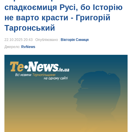
спадкоємиця Русі, бо Історію
не варто красти - Григорій
Таргонський
22.10.2025 20:43 Опубліковано :
Вікторія Синиця
Джерело:
RvNews