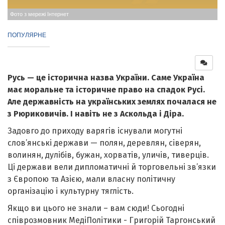
Фото з мережі Інтернет
ПОПУЛЯРНЕ
Русь — це історична назва України. Саме Україна
має моральне та історичне право на спадок Русі.
Але державність на українських землях почалася не
з Рюриковичів. І навіть не з Аскольда і Діра.
Задовго до приходу варягів існували могутні
слов’янські держави — полян, деревлян, сіверян,
волинян, дулібів, бужан, хорватів, уличів, тиверців.
Ці держави вели дипломатичні й торговельні зв’язки
з Європою та Азією, мали власну політичну
організацію і культурну тяглість.
Якщо ви цього не знали – вам сюди! Сьогодні
співрозмовник МедіПолітики - Григорій Таргонський