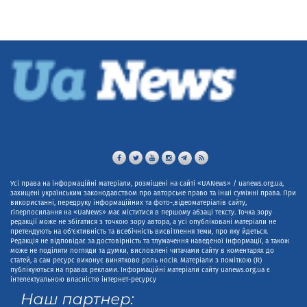
Усі права на інформаційні матеріали, розміщені на сайті «UANews» / uanews.org.ua,
захищені українським законодавством про авторське право та інші суміжні права. При
використанні, передруку інформаційних та фото-,відеоматеріалів сайту,
гіперпосилання на «UaNews» має міститися в першому абзаці тексту. Точка зору
редакції може не збігатися з точкою зору автора, а усі опубліковані матеріали не
претендують на об'єктивність та всебічність висвітлення теми, про яку йдеться.
Редакція не відповідає за достовірність та тлумачення наведеної інформації, а також
може не поділяти погляди та думки, висловлені читачами сайту в коментарях до
статей, а сам ресурс виконує винятково роль носія. Матеріали з поміткою (R)
публікуються на правах реклами. Інформаційні матеріали сайту uanews.org.ua є
інтелектуальною власністю інтернет-ресурсу