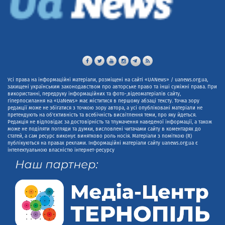
Усі права на інформаційні матеріали, розміщені на сайті «UANews» / uanews.org.ua,
захищені українським законодавством про авторське право та інші суміжні права. При
використанні, передруку інформаційних та фото-,відеоматеріалів сайту,
гіперпосилання на «UaNews» має міститися в першому абзаці тексту. Точка зору
редакції може не збігатися з точкою зору автора, а усі опубліковані матеріали не
претендують на об'єктивність та всебічність висвітлення теми, про яку йдеться.
Редакція не відповідає за достовірність та тлумачення наведеної інформації, а також
може не поділяти погляди та думки, висловлені читачами сайту в коментарях до
статей, а сам ресурс виконує винятково роль носія. Матеріали з поміткою (R)
публікуються на правах реклами. Інформаційні матеріали сайту uanews.org.ua є
інтелектуальною власністю інтернет-ресурсу