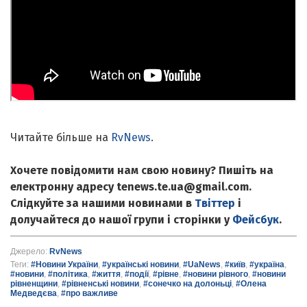
Читайте більше на
RvNews
.
Хочете повідомити нам свою новину? Пишіть на
електронну адресу tenews.te.ua@gmail.com.
Слідкуйте за нашими новинами в
Твіттер
і
долучайтеся до нашої групи і сторінки у
Фейсбук
.
Джерело:
RvNews
Теги:
#Новини України
,
#українські новини
,
#UaNews
,
#київ
,
#україна
,
#новини
,
#політика
,
#життя
,
#події
,
#рівне
,
#новини рівного
,
#новини
рівненщини
,
#рівненські новини
,
#сонечко на долоньці
,
#Олена
Медведєва
,
#про важливе