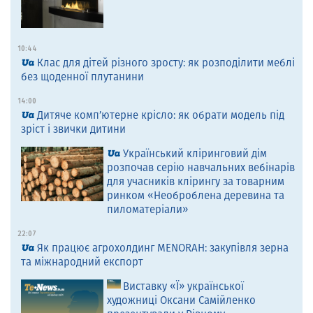
10:44
Клас для дітей різного зросту: як розподілити меблі
без щоденної плутанини
14:00
Дитяче комп’ютерне крісло: як обрати модель під
зріст і звички дитини
Український кліринговий дім
розпочав серію навчальних вебінарів
для учасників клірингу за товарним
ринком «Необроблена деревина та
пиломатеріали»
22:07
Як працює агрохолдинг MENORAH: закупівля зерна
та міжнародний експорт
Виставку «Ї» української
художниці Оксани Самійленко