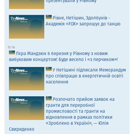
презентували у Рівному
Рівне, Нетішин, Здолбунів -
Академія «FOX» запрошує до танцю
15:16
Лєра Мандзюк 6 березня у Рівному з новим
вибуховим концертом! Буде весело і «з перчиком»!
У Нетішині підписали Меморандум
про співпрацю в енергетичній освіті
населення
Розпочато прийом заявок на
гранти для переробної
промисловості та гранти на
відновлення в рамках політики
«Зроблено в Україні», — Юлія
Свириденко