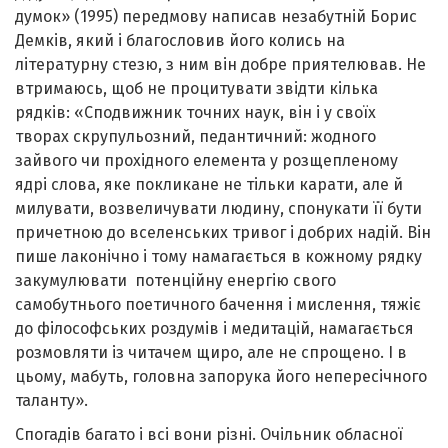
думок» (1995) передмову написав незабутній Борис
Демків, який і благословив його колись на
літературну стезю, з ним він добре приятелював. Не
втримаюсь, щоб не процитувати звідти кілька
рядків: «Сподвижник точних наук, він і у своїх
творах скрупульозний, педантичний: жодного
зайвого чи прохідного елемента у розщепленому
ядрі слова, яке покликане не тільки карати, але й
милувати, возвеличувати людину, спонукати її бути
причетною до вселенських тривог і добрих надій. Він
пише лаконічно і тому намагається в кожному рядку
закумулювати потенційну енергію свого
самобутнього поетичного бачення і мислення, тяжіє
до філософських роздумів і медитацій, намагається
розмовляти із читачем щиро, але не спрощено. І в
цьому, мабуть, головна запорука його непересічного
таланту».
Спогадів багато і всі вони різні. Очільник обласної