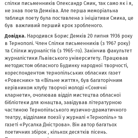
спілки письменників Олександр Смик, так само як і я,
не знав поета Демківа. Але перша меморіальна
таблиця поету була поставлена з ініціативи Смика, це
був важливий перший крок зробленого.
Довідка.
Народився Борис Демків 20 липня 1936 року
в Тернополі. Член Спілки письменників (з 1967 року)
та Спілки журналістів (з 1965-го). Закінчив факультет
журналістики Львівського університету. Працював
методистом обласного Будинку народної творчості,
кореспондентом тернопільських обласних газет
«Ровесник» та «Вільне життя», був багаторічним
керівником клубу творчої молоді «Сонячні
кларнети», очолював відділ мистецтва обласної
бібліотеки для юнацтва, завідував літературною
частиною Тернопільського музично-драматичного
театру, відділами поезії у журналі «Тернопіль» та
газеті «Русалка Дністрова». Він автор багатьох
поетичних збірок , кількох десятків пісень.