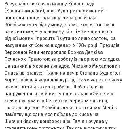
Всеукраїнське свято мови у Кіровограді
(Кропивницький), поет був приголомшений –
повсюди процвітала скалічена російська.
Вболіваючи за рідну мову, зізнається: «...ти стаєш
вже святом», – у відомому вірші «Звернення до
рідної мови» і просить її бути не лише святом, «а
насущним хлібом на щодень». У 1984 році Президія
Верховної Ради нагородила Бориса Демківа
Почесною Грамотою за роботу із творчою молоддю.
Це єдиний в Україні випадок. Михайло Михайлович
Ониськів згадує: – Їхали на вечір Степана Будного, і
Борис поїхав у червоній куртці, і саме через це йому
вже встигли й закид зробити. Щоб згладити
напруження, я свій виступ почав так: «Ой не має
значення, яка в тебе куртка, червона чи синя,
головне, що має Україна славетного сина
».
Мені в
пам’ятку ще одна моя поїздка до Києва на
Шевченківську конференцію. Там я ночував у
студентському гуртожитку. Так ось в одному з тих