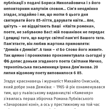
публікації з подачі Бориса Миколайовича і з його
неповторним напутнім словом... Сім'я неодмінно
згадає, згадаймо і ми, що могли б цього дня
святкувати його 85-ліття, дарувати квіти... Але,
цвітуть – не відцвітають Ваші «Квіти ромена»,
поете, не забуваємо Вас!: мій пошанівок не передає
і дещиці того, що вартує світлої пам'яті Вашого тата.
Пам'ятаєте, він любив жартома примовляти:
"Демків є Демків!". А таки – є! Бо Слово його живе!».
Так щемно і проникливо прокоментувала сьогодні у
ФБ допис доньки згаданого поета Світлани Мичко,
тернопільська письменниця Ірина Дем’янова. 20
липня відомому поету виповнилося б 85.
Згадує краєзнавець і журналіст Михайло Ониськів,
який добре знав Демківа: – 1965-й рік ознаменувався
тим, що у львівському видавництві «Каменяр»
з’явилась перша збірочка Романа Лубківського
«Зачаровані коні», а ось у престижному на той час