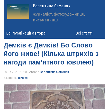
Валентина Семеняк
журналіст, фотохудожниця,
письменниця
Всі публікації автора
Всі статті
Демків є Демків! Бо Слово
його живе! (Кілька штрихів з
нагоди пам’ятного ювілею)
20.07.2021 21:28 Автор :
Валентина Семеняк
Джерело:
TeNews