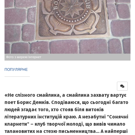
Фото з мережі Інтернет
ПОПУЛЯРНЕ
«Не слізного смайлика, а смайлика захвату вартує
поет Борис Демків. Сподіваюся, що сьогодні багато
людей згадає того, хто стояв біля витоків
літературних інституцій краю. А незабутні "Сонячні
кларнети" – клуб творчої молоді, що вивів чимало
талановитих на стезю письменництва... А найперші