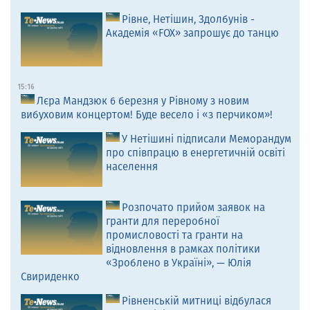
Рівне, Нетішин, Здолбунів -
Академія «FOX» запрошує до танцю
15:16
Лєра Мандзюк 6 березня у Рівному з новим
вибуховим концертом! Буде весело і «з перчиком»!
У Нетішині підписали Меморандум
про співпрацю в енергетичній освіті
населення
Розпочато прийом заявок на
гранти для переробної
промисловості та гранти на
відновлення в рамках політики
«Зроблено в Україні», — Юлія
Свириденко
Рівненській митниці відбулася