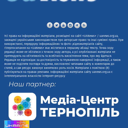
Усі права на інформаційні матеріали, розміщені на сайті «UANews» / uanews.org.ua,
захищені українським законодавством про авторське право та інші суміжні права. При
використанні, передруку інформаційних та фото-,відеоматеріалів сайту,
гіперпосилання на «UaNews» має міститися в першому абзаці тексту. Точка зору
редакції може не збігатися з точкою зору автора, а усі опубліковані матеріали не
претендують на об'єктивність та всебічність висвітлення теми, про яку йдеться.
Редакція не відповідає за достовірність та тлумачення наведеної інформації, а також
може не поділяти погляди та думки, висловлені читачами сайту в коментарях до
статей, а сам ресурс виконує винятково роль носія. Матеріали з поміткою (R)
публікуються на правах реклами. Інформаційні матеріали сайту uanews.org.ua є
інтелектуальною власністю інтернет-ресурсу