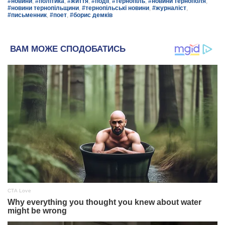
#новини
,
#політика
,
#життя
,
#події
,
#тернопіль
,
#новини тернополя
,
#новини тернопільщини
,
#тернопільські новини
,
#журналіст
,
#письменник
,
#поет
,
#борис демків