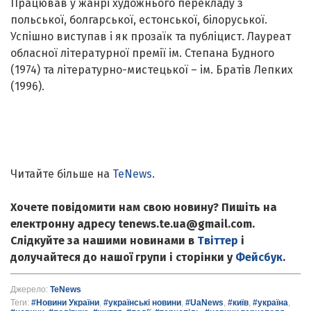
Працював у жанрі художнього перекладу з
польської, болгарської, естонської, білоруської.
Успішно виступав і як прозаїк та публіцист. Лауреат
обласної літературної премії ім. Степана Будного
(1974) та літературно-мистецької – ім. Братів Лепких
(1996).
Читайте більше на
TeNews
.
Хочете повідомити нам свою новину? Пишіть на
електронну адресу tenews.te.ua@gmail.com.
Слідкуйте за нашими новинами в
Твіттер
і
долучайтеся до нашої групи і сторінки у
Фейсбук
.
Джерело:
TeNews
Теги:
#Новини України
,
#українські новини
,
#UaNews
,
#київ
,
#україна
,