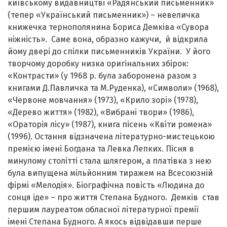
київському видавництві «Радянський письменник»
(тепер «Український письменник») – невеличка
книжечка тернополянина Бориса Демківа «Сувора
ніжність». Саме вона, образно кажучи, й відкрила
йому двері до спілки письменників України. У його
творчому доробку низка оригінальних збірок:
«Контрасти» (у 1968 р. була заборонена разом з
книгами Д.Павличка та М.Руденка), «Символи» (1968),
«Червоне мовчання» (1973), «Крило зорі» (1978),
«Дерево життя» (1982), «Вибрані твори» (1986),
«Ораторія лісу» (1987), книга пісень «Квіти ромена»
(1996). Остання відзначена літературно-мистецькою
премією імені Богдана та Левка Лепких. Пісня
в
минулому столітті стала шлягером, а платівка з нею
була випущена мільйонним тиражем на Всесоюзній
фірмі «Мелодія».
Біографічна повість «Людина до
сонця іде» – про життя Степана Будного. Демків став
першим лауреатом обласної літературної премії
імені Степана Будного. А якось відвідавши перше