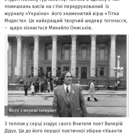
помешкань висів на стіні передрукований із
журналу «Україна» його знаменитий вірш «Тітка
Модеста». Це найкращий творчий шедевр тогочасся,
– щиро зізнається Михайло Ониськів.
Фото з мережі Інтернет
З теплом у серці згадує свого Вчителя поет Валерій
Дідух. Це до його першої поетичної збірки «Кванти