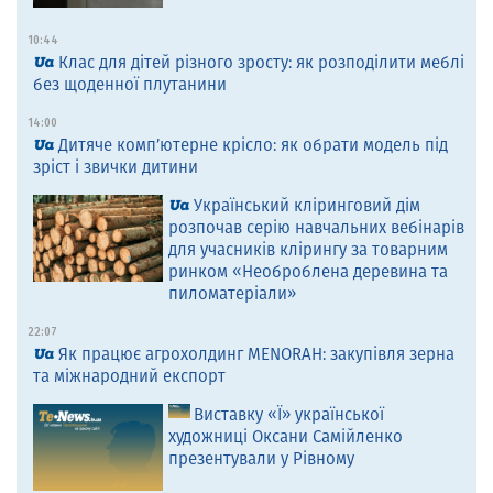
10:44
Клас для дітей різного зросту: як розподілити меблі
без щоденної плутанини
14:00
Дитяче комп’ютерне крісло: як обрати модель під
зріст і звички дитини
Український кліринговий дім
розпочав серію навчальних вебінарів
для учасників клірингу за товарним
ринком «Необроблена деревина та
пиломатеріали»
22:07
Як працює агрохолдинг MENORAH: закупівля зерна
та міжнародний експорт
Виставку «Ї» української
художниці Оксани Самійленко
презентували у Рівному