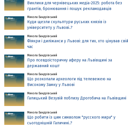
Виклики для чернівецьких медіа-2025: робота без
грантів, бронювання і пошук рекламодавців
Микола Бандрівський
Куди щезли скульптури руських князів із
університету у Львові..?
Микола Бандрівський
Фіякри і диліжанси у Львові: для тих, хто цінував сві
час
Микола Бандрівський
Про псевдоісторичну аферу на Львівщині за
державний кошт
Микола Бандрівський
Що розкопали археологи під телевежею на
Високому Замку у Львові
Микола Бандрівський
Галицький Везувій поблизу Дрогобича на Львівщині
Микола Бандрівський
Що робити із цим символом "русского мира" у
сьогоднішній Галичині..?