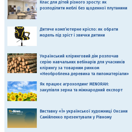
Клас для дітей різного зросту: як
розподілити меблі без щоденної плутанини
Дитяче комп’ютерне крісло: як обрати
модель під зріст і звички дитини
Український кліринговий дім розпочав
серію навчальних вебінарів для учасників
клірингу за товарним ринком
«Необроблена деревина та пиломатеріали»
Як працює агрохолдинг MENORAH:
закупівля зерна та міжнародний експорт
Виставку «Ї» української художниці Оксани
Самійленко презентували у Рівному