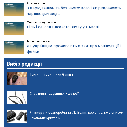
Альона Чорна
З маркуванням та без нього: кого і як рекламують
чернівецькі медіа
Микола Бандрівський
Біль і сльози Високого Замку у Львові...
Таїсія Наконечна
Як українцям промивають мізки: про маніпуляції і
фейки
Вибір редакції
Тактичні годинники Garmin
Спортивні навушники - що це?
Як вибрати безперебійник 12 Вольт: керівництво з описом
ключових критерій