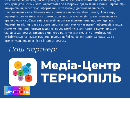
Усі права на інформаційні матеріали, розміщені на сайті «UANews» / uanews.org.ua,
захищені українським законодавством про авторське право та інші суміжні права. При
використанні, передруку інформаційних та фото-,відеоматеріалів сайту,
гіперпосилання на «UaNews» має міститися в першому абзаці тексту. Точка зору
редакції може не збігатися з точкою зору автора, а усі опубліковані матеріали не
претендують на об'єктивність та всебічність висвітлення теми, про яку йдеться.
Редакція не відповідає за достовірність та тлумачення наведеної інформації, а також
може не поділяти погляди та думки, висловлені читачами сайту в коментарях до
статей, а сам ресурс виконує винятково роль носія. Матеріали з поміткою (R)
публікуються на правах реклами. Інформаційні матеріали сайту uanews.org.ua є
інтелектуальною власністю інтернет-ресурсу