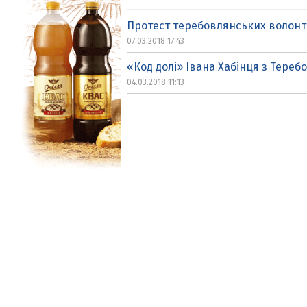
Протест теребовлянських волонт
07.03.2018 17:43
«Код долі» Івана Хабінця з Теребо
04.03.2018 11:13