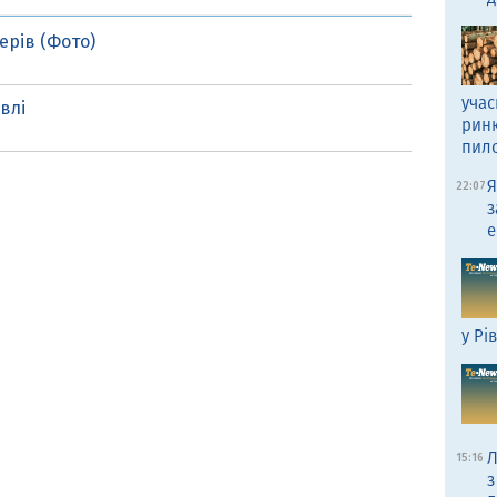
ерів (Фото)
учас
влі
рин
пил
Я
22:07
з
е
у Рі
Л
15:16
з