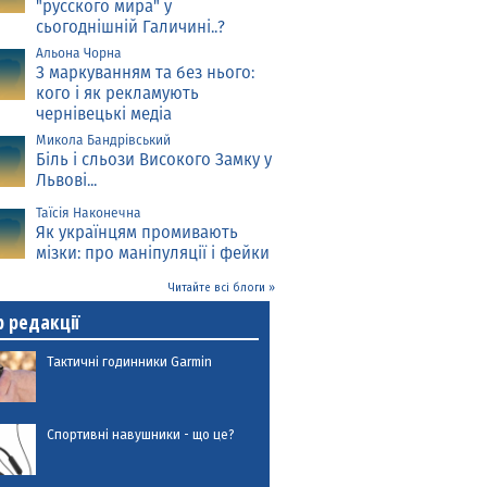
"русского мира" у
сьогоднішній Галичині..?
Альона Чорна
З маркуванням та без нього:
кого і як рекламують
чернівецькі медіа
Микола Бандрівський
Біль і сльози Високого Замку у
Львові...
Таїсія Наконечна
Як українцям промивають
мізки: про маніпуляції і фейки
Читайте всі блоги »
р редакції
Тактичні годинники Garmin
Спортивні навушники - що це?