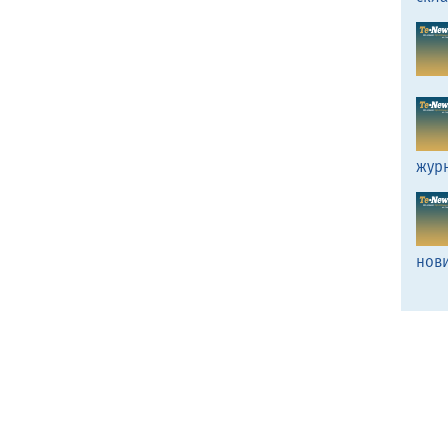
жур
нов