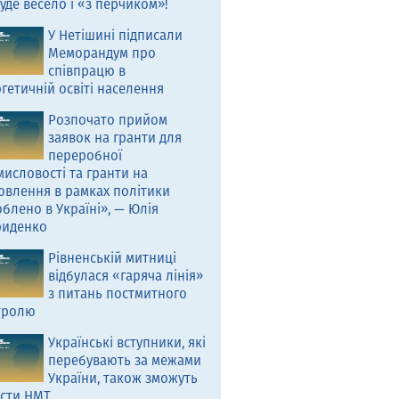
уде весело і «з перчиком»!
У Нетішині підписали
Меморандум про
співпрацю в
гетичній освіті населення
Розпочато прийом
заявок на гранти для
переробної
исловості та гранти на
овлення в рамках політики
блено в Україні», — Юлія
риденко
Рівненській митниці
відбулася «гаряча лінія»
з питань постмитного
тролю
Українські вступники, які
перебувають за межами
України, також зможуть
асти НМТ