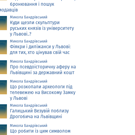
бронювання і пошук
модавців
Микола Бандрівський
Куди щезли скульптури
руських князів із університету
у Львові..?
Микола Бандрівський
Фіякри і диліжанси у Львові:
для тих, хто цінував свій час
Микола Бандрівський
Про псевдоісторичну аферу на
Львівщині за державний кошт
Микола Бандрівський
Що розкопали археологи під
телевежею на Високому Замку
у Львові
Микола Бандрівський
Галицький Везувій поблизу
Дрогобича на Львівщині
Микола Бандрівський
Що робити із цим символом