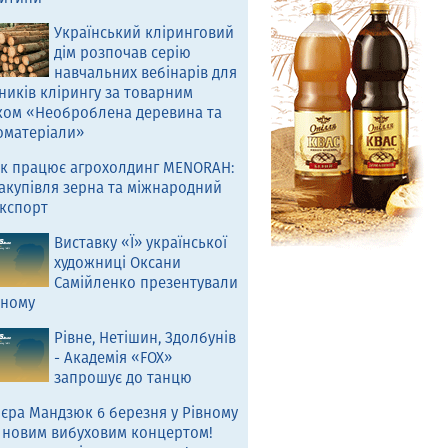
Український кліринговий
дім розпочав серію
навчальних вебінарів для
ників клірингу за товарним
ком «Необроблена деревина та
оматеріали»
к працює агрохолдинг MENORAH:
акупівля зерна та міжнародний
кспорт
Виставку «Ї» української
художниці Оксани
Самійленко презентували
вному
Рівне, Нетішин, Здолбунів
- Академія «FOX»
запрошує до танцю
єра Мандзюк 6 березня у Рівному
 новим вибуховим концертом!