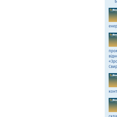
Б
енер
пром
відн
«Зро
Сви
кон
скл