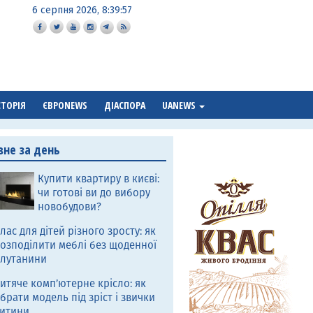
6 серпня 2026, 8:39:58
СТОРІЯ
ЄВРОNEWS
ДІАСПОРА
UANEWS
вне за день
Купити квартиру в києві:
чи готові ви до вибору
новобудови?
лас для дітей різного зросту: як
озподілити меблі без щоденної
лутанини
итяче комп’ютерне крісло: як
брати модель під зріст і звички
итини