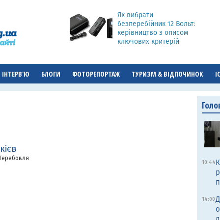
Як вибрати
безперебійник 12 Вольт:
керівництво з описом
ключових критерій
ІНТЕРВ'Ю
БЛОГИ
ФОТОРЕПОРТАЖ
ТУРИЗМ & ВІДПОЧИНОК
І
Голо
кієв
 Теребовля
К
10:44
р
п
Д
14:00
о
д