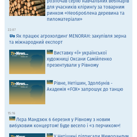
розпочав серію навчальних вебінарів
для учасників клірингу за товарним
ринком «Необроблена деревина та
пиломатеріали»
22:07
Як працює агрохолдинг MENORAH: закупівля зерна
та міжнародний експорт
Виставку «Ї» української
художниці Оксани Самійленко
презентували у Рівному
Рівне, Нетішин, Здолбунів -
Академія «FOX» запрошує до танцю
15:16
Лєра Мандзюк 6 березня у Рівному з новим
вибуховим концертом! Буде весело і «з перчиком»!
У Нетішині підписали Меморандум