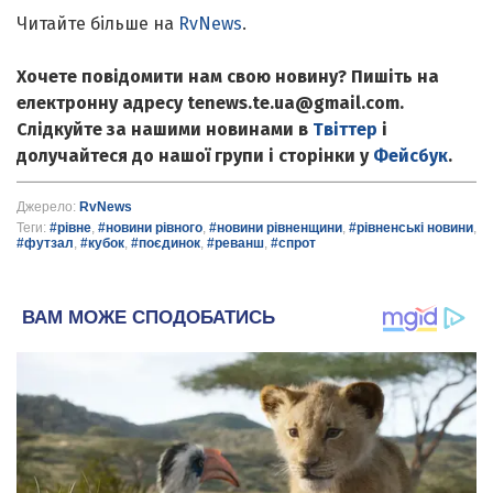
Читайте більше на
RvNews
.
Хочете повідомити нам свою новину? Пишіть на
електронну адресу tenews.te.ua@gmail.com.
Слідкуйте за нашими новинами в
Твіттер
і
долучайтеся до нашої групи і сторінки у
Фейсбук
.
Джерело:
RvNews
Теги:
#рівне
,
#новини рівного
,
#новини рівненщини
,
#рівненські новини
,
#футзал
,
#кубок
,
#поєдинок
,
#реванш
,
#спрот