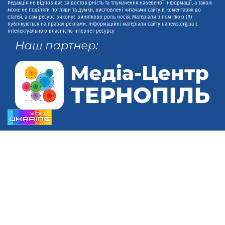
Редакція не відповідає за достовірність та тлумачення наведеної інформації, а також
може не поділяти погляди та думки, висловлені читачами сайту в коментарях до
статей, а сам ресурс виконує винятково роль носія. Матеріали з поміткою (R)
публікуються на правах реклами. Інформаційні матеріали сайту uanews.org.ua є
інтелектуальною власністю інтернет-ресурсу