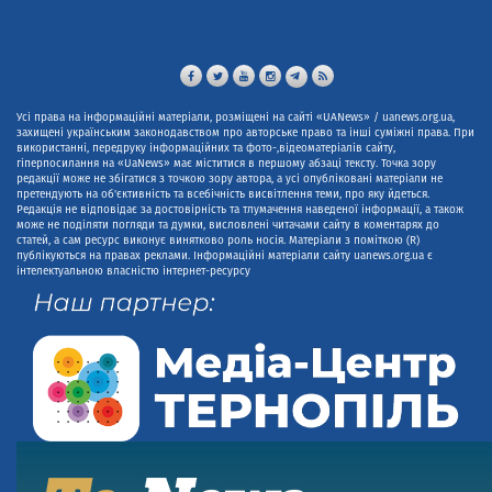
Усі права на інформаційні матеріали, розміщені на сайті «UANews» / uanews.org.ua,
захищені українським законодавством про авторське право та інші суміжні права. При
використанні, передруку інформаційних та фото-,відеоматеріалів сайту,
гіперпосилання на «UaNews» має міститися в першому абзаці тексту. Точка зору
редакції може не збігатися з точкою зору автора, а усі опубліковані матеріали не
претендують на об'єктивність та всебічність висвітлення теми, про яку йдеться.
Редакція не відповідає за достовірність та тлумачення наведеної інформації, а також
може не поділяти погляди та думки, висловлені читачами сайту в коментарях до
статей, а сам ресурс виконує винятково роль носія. Матеріали з поміткою (R)
публікуються на правах реклами. Інформаційні матеріали сайту uanews.org.ua є
інтелектуальною власністю інтернет-ресурсу