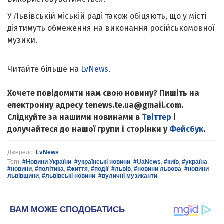
У Львівській міській раді також обіцяють, що у місті
діятимуть обмеження на виконання російськомовної
музики.
Читайте більше на
LvNews
.
Хочете повідомити нам свою новину? Пишіть на
електронну адресу tenews.te.ua@gmail.com.
Слідкуйте за нашими новинами в
Твіттер
і
долучайтеся до нашої групи і сторінки у
Фейсбук
.
Джерело:
LvNews
Теги:
#Новини України
,
#українські новини
,
#UaNews
,
#київ
,
#україна
,
#новини
,
#політика
,
#життя
,
#події
,
#львів
,
#новини львова
,
#новини
львівщини
,
#львівські новини
,
#вуличні музиканти