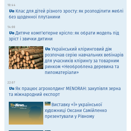
10:44
Клас для дітей різного зросту: як розподілити меблі
без щоденної плутанини
14:00
Дитяче комп’ютерне крісло: як обрати модель під
зріст і звички дитини
Український кліринговий дім
розпочав серію навчальних вебінарів
для учасників клірингу за товарним
ринком «Необроблена деревина та
пиломатеріали»
22:07
Як працює агрохолдинг MENORAH: закупівля зерна
та міжнародний експорт
Виставку «Ї» української
художниці Оксани Самійленко
презентували у Рівному