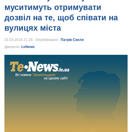
муситимуть отримувати
дозвіл на те, щоб співати на
вулицях міста
31.03.2018 21:28 Опубліковано :
Патрік Скеля
Джерело:
LvNews