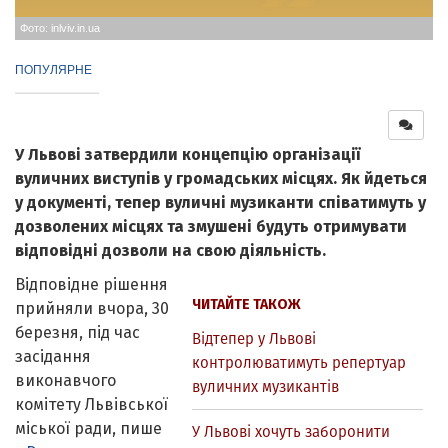
Фото: inlviv.in.ua
ПОПУЛЯРНЕ
У Львові затвердили концепцію організації
вуличних виступів у громадських місцях. Як йдеться
у документі, тепер вуличні музиканти співатимуть у
дозволених місцях та змушені будуть отримувати
відповідні дозволи на свою діяльність.
Відповідне рішення
ЧИТАЙТЕ ТАКОЖ
прийняли вчора, 30
березня, під час
Відтепер у Львові
засідання
контролюватимуть репертуар
виконавчого
вуличних музикантів
комітету Львівської
міської ради, пише
У Львові хочуть заборонити