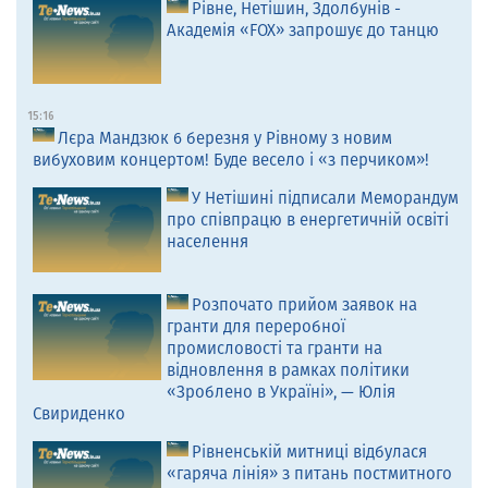
Рівне, Нетішин, Здолбунів -
Академія «FOX» запрошує до танцю
15:16
Лєра Мандзюк 6 березня у Рівному з новим
вибуховим концертом! Буде весело і «з перчиком»!
У Нетішині підписали Меморандум
про співпрацю в енергетичній освіті
населення
Розпочато прийом заявок на
гранти для переробної
промисловості та гранти на
відновлення в рамках політики
«Зроблено в Україні», — Юлія
Свириденко
Рівненській митниці відбулася
«гаряча лінія» з питань постмитного