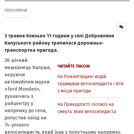
ПОПУЛЯРНЕ
3 травня близько 11 години у селі Добровляни
Калуського району трапилася дорожньо-
транспортна пригода.
36-річний
ЧИТАЙТЕ ТАКОЖ
мешканець Калуша,
керуючи
На Рожнятівщині водій
автомобілем марки
травмував велосипедиста і втік
«Ford Mondeo»,
з місця пригоди
рухаючись з
райцентру у
На Прикарпатті лісовоз на
напрямку до села,
смерть збив велосипедиста
допустив наїзд на
74-річного
велосипедиста, який їхав у попутньому напрямку.