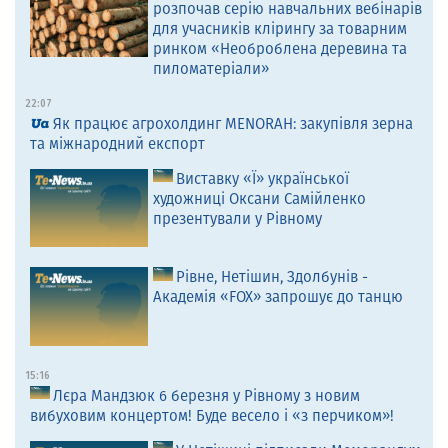
розпочав серію навчальних вебінарів
для учасників клірингу за товарним
ринком «Необроблена деревина та
пиломатеріали»
22:07
Як працює агрохолдинг MENORAH: закупівля зерна
та міжнародний експорт
Виставку «Ї» української
художниці Оксани Самійленко
презентували у Рівному
Рівне, Нетішин, Здолбунів -
Академія «FOX» запрошує до танцю
15:16
Лєра Мандзюк 6 березня у Рівному з новим
вибуховим концертом! Буде весело і «з перчиком»!