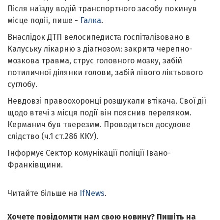
Після наїзду водій транспортного засобу покинув
місце події, пише -
Галка
.
Внаслідок ДТП велосипедиста госпіталізовано в
Калуську лікарню з діагнозом: закрита черепно-
мозкова травма, струс головного мозку, забій
потиличної ділянки голови, забій лівого ліктьового
суглобу.
Невдовзі правоохоронці розшукали втікача. Свої дії
щодо втечі з місця події він пояснив переляком.
Керманич був тверезим. Проводиться досудове
слідство (ч.1 ст.286 ККУ).
Інформує Сектор комунікації поліції Івано-
Франківщини.
Читайте більше на
IfNews
.
Хочете повідомити нам свою новину? Пишіть на