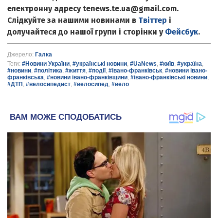
електронну адресу tenews.te.ua@gmail.com.
Слідкуйте за нашими новинами в
Твіттер
і
долучайтеся до нашої групи і сторінки у
Фейсбук
.
Джерело:
Галка
Теги:
#Новини України
,
#українські новини
,
#UaNews
,
#київ
,
#україна
,
#новини
,
#політика
,
#життя
,
#події
,
#івано-франківськ
,
#новини івано-
франківська
,
#новини івано-франківщини
,
#івано-франківські новини
,
#ДТП
,
#велосипедист
,
#велосипед
,
#вело