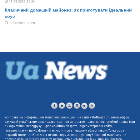
Усі права на інформаційні матеріали, розміщені на сайті «UANews» / uanews.org.ua,
захищені українським законодавством про авторське право та інші суміжні права. При
використанні, передруку інформаційних та фото-,відеоматеріалів сайту,
гіперпосилання на «UaNews» має міститися в першому абзаці тексту. Точка зору
редакції може не збігатися з точкою зору автора, а усі опубліковані матеріали не
претендують на об'єктивність та всебічність висвітлення теми, про яку йдеться.