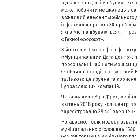
відключення, які відбуваються
може побачити мешканець у сво
важливий елемент мобільного д
інформація про топ 20 проблем 
які в місті відбуваються», — р
«Техноінфософт».
З його слів Техноінфософт розр
«Муніципальний Дата центр», п
персональні кабінети мешканця
Особливою гордістю є міський 
та Львові: це зручне та корисн
і управляючих компаній.
Як зазначила Віра Фрис, керівник
квітень 2018 року кол-центр пр
зареєстровано 29 441 звернень.
Нагадаємо, торік модернізували
муніципальних оголошень 1580.l
безкоштовним з мобільного для