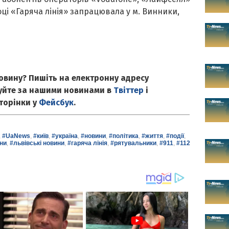
оці «Гаряча лінія» запрацювала у м. Винники,
овину? Пишіть на електронну адресу
куйте за нашими новинами в
Твіттер
і
сторінки у
Фейсбук
.
,
#UaNews
,
#київ
,
#україна
,
#новини
,
#політика
,
#життя
,
#події
,
ни
,
#львівські новини
,
#гаряча лінія
,
#рятувальники
,
#911
,
#112