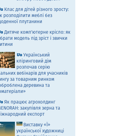
Клас для дітей різного зросту:
к розподілити меблі без
оденної плутанини
Дитяче комп’ютерне крісло: як
брати модель під зріст і звички
итини
Український
кліринговий дім
розпочав серію
альних вебінарів для учасників
ингу за товарним ринком
оброблена деревина та
оматеріали»
Як працює агрохолдинг
ENORAH: закупівля зерна та
іжнародний експорт
Виставку «Ї»
української художниці