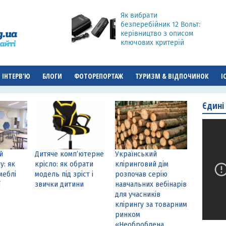
Як вибрати
безперебійник 12 Вольт:
керівництво з описом
ключових критерій
ІНТЕРВ'Ю
БЛОГИ
ФОТОРЕПОРТАЖ
ТУРИЗМ & ВІДПОЧИНОК
І
Єдині
й
Дитяче комп’ютерне
Український
у: як
крісло: як обрати
кліринговий дім
меблі
модель під зріст і
розпочав серію
ї
звички дитини
навчальних вебінарів
для учасників
клірингу за товарним
ринком
«Необроблена