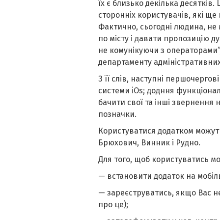
їх є близько декілька десятків.
сторонніх користувачів, які ще
Фактично, сьогодні людина, не 
по місту і давати пропозицію 
не комунікуючи з операторами”
департаменту адміністративних 
З її слів, наступні першочергов
системи iOs; додння функціона
бачити свої та інші звернення н
позначки.
Користуватися додатком можуть
Брюхович, Винник і Рудно.
Для того, щоб користуватись мо
— встановити додаток на мобіл
— зареєструватись, якщо Вас н
про це);