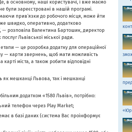
 Це, в основному, наші користувачі, і вже маємо
 не були зареєстровані в нашій програмі.
маючи прив’язки до робочого місця, може йти
дуже швидко, оперативно, додатково
кон
, — розповіла Валентина Бартошик, директор
послуг Львівської міської ради.
і етапи — це розробка додатку для операційної
лу — карти звернень, щоб мати можливість
змо
а карті міста, а також робити відповідні
 як мешканці Львова, так і мешканці
пред
більним додатком «1580 Львів», потрібно:
ьний телефон через Play Market;
«Юр
емає в базі даних (система Вас проінформує