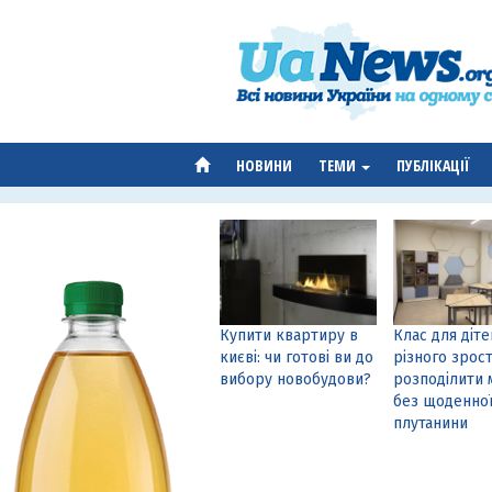
НОВИНИ
ТЕМИ
ПУБЛІКАЦІЇ
Купити квартиру в
Клас для діте
києві: чи готові ви до
різного зрост
вибору новобудови?
розподілити 
без щоденно
плутанини