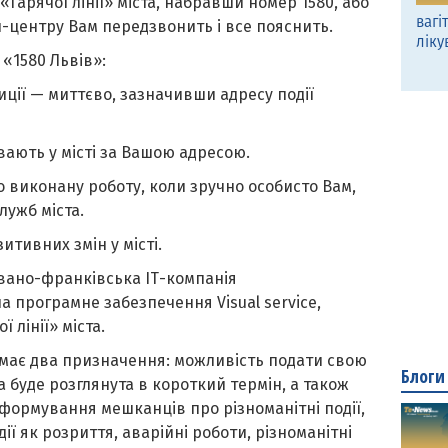
Гарячої лінії» міста, набравши номер 1580, або
вагі
л-центру Вам передзвонить і все пояснить.
ліку
«1580 Львів»:
ції — миттєво, зазначивши адресу події
вають у місті за Вашою адресою.
о виконану роботу, коли зручно особисто Вам,
лужб міста.
тивних змін у місті.
вано-франківська ІТ-компанія
 програмне забезпечення Visual service,
 лінії» міста.
має два призначення: можливість подати свою
Блоги
а буде розглянута в короткий термін, а також
формування мешканців про різноманітні події,
одії як розриття, аварійні роботи, різноманітні