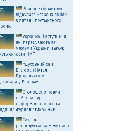
Рівненській митниці
відбулася «гаряча лінія»
з питань постмитного
тролю
Українські вступники,
які перебувають за
межами України, також
жуть скласти НМТ
«Духовний світ
Віктора і Наталії
Проданчуків»
ставили у Рівному
Оголошено новий
набір на курс
неформальної освіти
идична журналістика» НУВГП
Сучасна
репродуктивна медицина