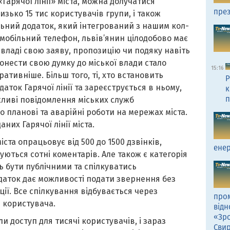
Гарячої лінії» міста, можна долучатися
през
изько 15 тис користувачів групи, і також
ьний додаток, який інтегрований з нашим кол-
 мобільний телефон, львів’янин цілодобово має
владі свою заяву, пропозицію чи подяку навіть
онести свою думку до міської влади стало
15:16
ативніше. Більш того, ті, хто встановить
Р
даток Гарячої лінії та зареєструється в ньому,
к
п
жливі повідомлення міських служб
 планові та аварійні роботи на мережах міста.
них Гарячої лінії міста.
іста опрацьовує від 500 до 1500 дзвінків,
енер
уються сотні коментарів. Але також є категорія
ь бути публічними та спілкуватись
даток дає можливості подати звернення без
ції. Все спілкування відбувається через
пром
 користувача.
відн
«Зро
и доступ для тисячі користувачів, і зараз
Сви