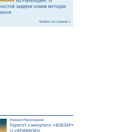
на Рівненщині: 15
тностей завдяки новим методам
вання
Читайте всі новини »
Новини Рівненщини
Раритет з минулого: «КОБЗАР»
із «ЯРИЖКОЮ»