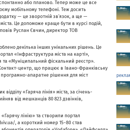
 спонтанно або планово. Тепер може це все
єму мобільному телефоні. Теж досить
одатку — це зворотній зв’язок, а ще —
міста. Це допоможе краще бути в курсі подій,
озповів Руслан Євчин, директор ТОВ
облено декілька інших унікальних рішень. Це
ортал «Інфраструктура міста на карті»,
 та «Муніципальний фіскальний реєстр».
Контакт-центр, що працює в Івано-Франківську
е програмно-апаратне рішення для міст
рекла
 відділу «Гаряча лінія» міста, за січень-
ийняв від мешканців 80 823 дзвінків,
 «Гарячу лінію» та створили портал
viv.ua/, а короткий номер 15−80 став
 абонентів операторів «Vodafone», «Лайфселл»