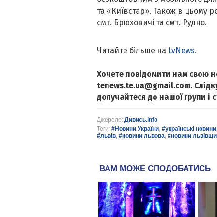
та «Київстар». Також в цьому р
смт. Брюховичі та смт. Рудно.
Читайте більше на
LvNews
.
Хочете повідомити нам свою н
tenews.te.ua@gmail.com. Слід
долучайтеся до нашої групи і 
Джерело:
Дивись.info
Теги:
#Новини України
,
#українські новини
#львів
,
#новини львова
,
#новини львівщи