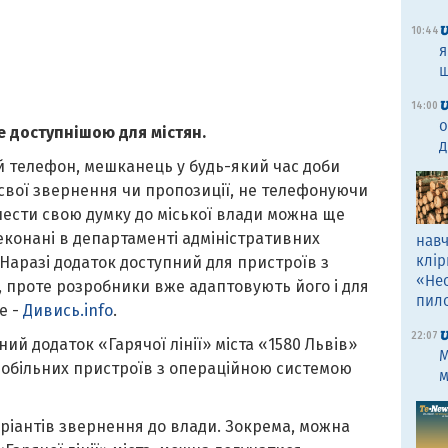
10:44
я
щ
14:00
о
е доступнішою для містян.
д
й телефон, мешканець у будь-який час доби
 свої звернення чи пропозиції, не телефонуючи
нести свою думку до міської влади можна ще
еконані в департаменті адміністративних
навч
клір
 Наразі додаток доступний для пристроїв з
«Не
 проте розробники вже адаптовують його і для
пил
е -
Дивись.info
.
22:07
ний додаток «Гарячої лінії» міста «1580 Львів»
M
мобільних пристроїв з операційною системою
м
аріантів звернення до влади. Зокрема, можна