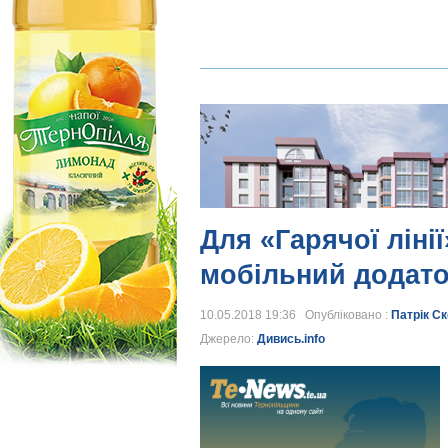
Для «Гарячої ліні
мобільний додато
10.05.2018 19:36 Опубліковано :
Патрік С
Джерело:
Дивись.info