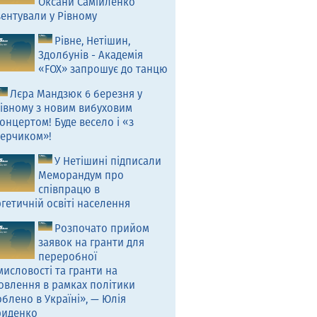
Оксани Самійленко
ентували у Рівному
Рівне, Нетішин,
Здолбунів - Академія
«FOX» запрошує до танцю
Лєра Мандзюк 6 березня у
івному з новим вибуховим
онцертом! Буде весело і «з
ерчиком»!
У Нетішині підписали
Меморандум про
співпрацю в
гетичній освіті населення
Розпочато прийом
заявок на гранти для
переробної
исловості та гранти на
овлення в рамках політики
блено в Україні», — Юлія
риденко