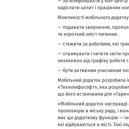
— зателефонувати у кол-центр «
надіслати запит і працівник ко
Можливості мобільного додатку 
— подавати звернення, пропози
та короткий зміст питання.
— стежити за роботами, які три
— отримувати і читати звіти пр
незалежно від графіку роботи с
— бути активним учасникам пози
Мобільний додаток розробила і
«Техноінфософт», яка розробила
що його встановили для «Гарячої
«Мобільний додаток насправді 
пропозицію в міську раду, і вон
має ще додаткову функцію — ін
які відбуваються в місті. Такі п