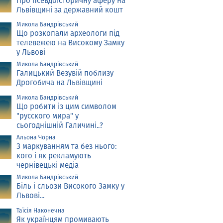
Про псевдоісторичну аферу на
Львівщині за державний кошт
Микола Бандрівський
Що розкопали археологи під
телевежею на Високому Замку
у Львові
Микола Бандрівський
Галицький Везувій поблизу
Дрогобича на Львівщині
Микола Бандрівський
Що робити із цим символом
"русского мира" у
сьогоднішній Галичині..?
Альона Чорна
З маркуванням та без нього:
кого і як рекламують
чернівецькі медіа
Микола Бандрівський
Біль і сльози Високого Замку у
Львові...
Таїсія Наконечна
Як українцям промивають