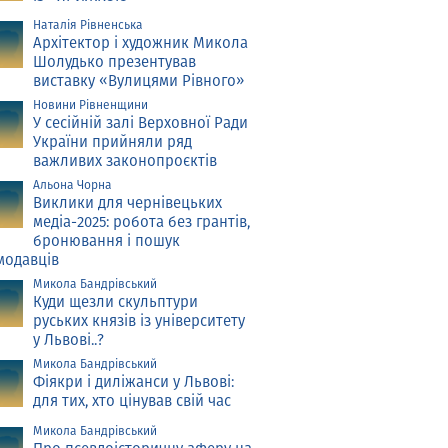
Наталія Рівненська
Архітектор і художник Микола
Шолудько презентував
виставку «Вулицями Рівного»
Новини Рівненщини
У сесійній залі Верховної Ради
України прийняли ряд
важливих законопроєктів
Альона Чорна
Виклики для чернівецьких
медіа-2025: робота без грантів,
бронювання і пошук
модавців
Микола Бандрівський
Куди щезли скульптури
руських князів із університету
у Львові..?
Микола Бандрівський
Фіякри і диліжанси у Львові:
для тих, хто цінував свій час
Микола Бандрівський