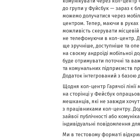
комунікувати через кол-центр «
до групи у Фуйсбук — зараз є бл
можемо долучатися через мобіл
центром. Тепер, маючи в руках
можливість скерувати місцевій 
не телефонуючи в кол-центр. Д
ще зручніше, доступніше та опер
на своєму андроїді мобільної до
буде отримувати поточні та ва
та комунальних підприємств про
Додаток інтегрований з базою да
Щодня кол-центр Гарячої лінії м
на сторінці у Фейсбук опрацьов
мешканців, які не завжди хочут
з працівниками кол-центру. До
зайвої публічності або комуніка
індивідуальні повідомлення для
Ми в тестовому форматі відкрил