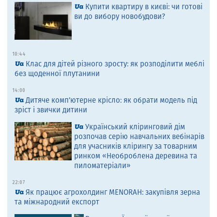
Купити квартиру в києві: чи готові
ви до вибору новобудови?
10:44
Клас для дітей різного зросту: як розподілити меблі
без щоденної плутанини
14:00
Дитяче комп’ютерне крісло: як обрати модель під
зріст і звички дитини
Український кліринговий дім
розпочав серію навчальних вебінарів
для учасників клірингу за товарним
ринком «Необроблена деревина та
пиломатеріали»
22:07
Як працює агрохолдинг MENORAH: закупівля зерна
та міжнародний експорт