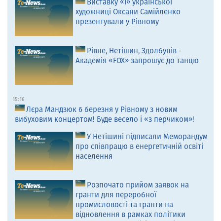
Виставку «Ї» української
художниці Оксани Самійленко
презентували у Рівному
Рівне, Нетішин, Здолбунів -
Академія «FOX» запрошує до танцю
15:16
Лєра Мандзюк 6 березня у Рівному з новим
вибуховим концертом! Буде весело і «з перчиком»!
У Нетішині підписали Меморандум
про співпрацю в енергетичній освіті
населення
Розпочато прийом заявок на
гранти для переробної
промисловості та гранти на
відновлення в рамках політики