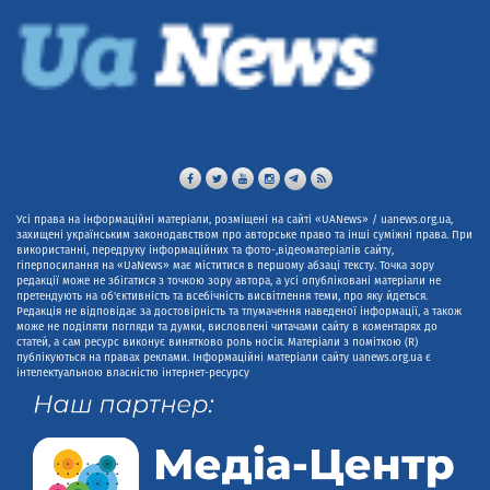
Усі права на інформаційні матеріали, розміщені на сайті «UANews» / uanews.org.ua,
захищені українським законодавством про авторське право та інші суміжні права. При
використанні, передруку інформаційних та фото-,відеоматеріалів сайту,
гіперпосилання на «UaNews» має міститися в першому абзаці тексту. Точка зору
редакції може не збігатися з точкою зору автора, а усі опубліковані матеріали не
претендують на об'єктивність та всебічність висвітлення теми, про яку йдеться.
Редакція не відповідає за достовірність та тлумачення наведеної інформації, а також
може не поділяти погляди та думки, висловлені читачами сайту в коментарях до
статей, а сам ресурс виконує винятково роль носія. Матеріали з поміткою (R)
публікуються на правах реклами. Інформаційні матеріали сайту uanews.org.ua є
інтелектуальною власністю інтернет-ресурсу