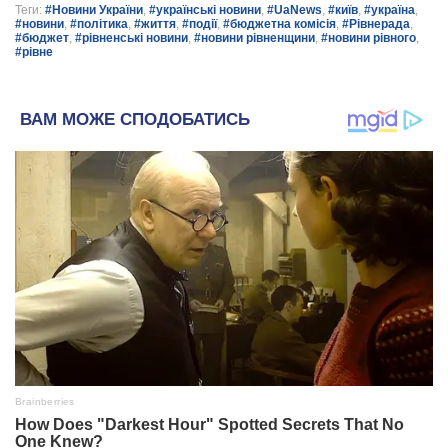
Теги:
#Новини України
,
#українські новини
,
#UaNews
,
#київ
,
#україна
,
#новини
,
#політика
,
#життя
,
#події
,
#бюджетна комісія
,
#Рівнерада
,
#бюджет
,
#рівненські новини
,
#новини рівненщини
,
#новини рівного
,
#рівне