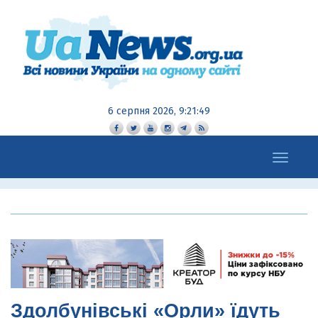
6 серпня 2026, 9:21:50
Toggle
navigation
Здолбунівські «Орли» їдуть