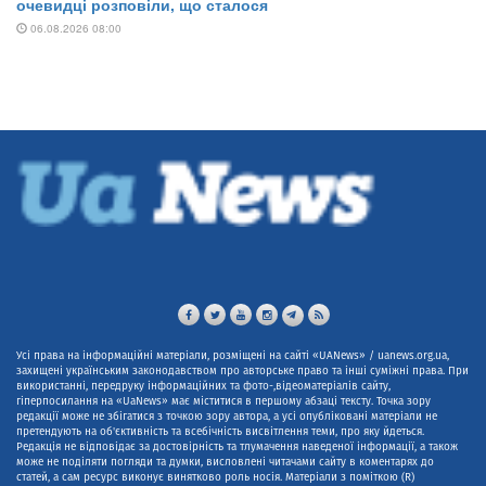
Усі права на інформаційні матеріали, розміщені на сайті «UANews» / uanews.org.ua,
захищені українським законодавством про авторське право та інші суміжні права. При
використанні, передруку інформаційних та фото-,відеоматеріалів сайту,
гіперпосилання на «UaNews» має міститися в першому абзаці тексту. Точка зору
редакції може не збігатися з точкою зору автора, а усі опубліковані матеріали не
претендують на об'єктивність та всебічність висвітлення теми, про яку йдеться.
Редакція не відповідає за достовірність та тлумачення наведеної інформації, а також
може не поділяти погляди та думки, висловлені читачами сайту в коментарях до
статей, а сам ресурс виконує винятково роль носія. Матеріали з поміткою (R)