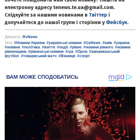
електронну адресу tenews.te.ua@gmail.com.
Слідкуйте за нашими новинами в
Твіттер
і
долучайтеся до нашої групи і сторінки у
Фейсбук
.
Джерело:
RvNews
Теги:
#Новини України
,
#українські новини
,
#UaNews
,
#київ
,
#україна
,
#новини
,
#політика
,
#життя
,
#події
,
#рівне
,
#новини рівного
,
#новини
рівненщини
,
#рівненські новини
,
#гра
,
#Орли
,
#американський
футбол
,
#товариський матч
,
#Вінниця
,
#спорт