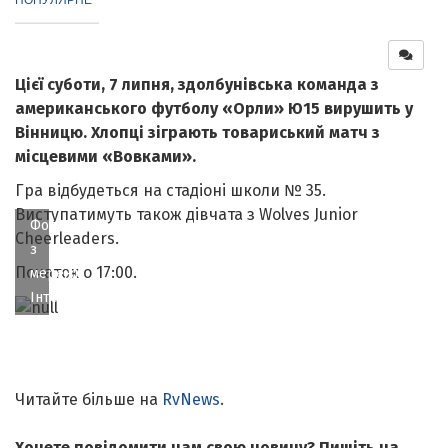
Цієї суботи, 7 липня, здолбунівська команда з
американського футболу «Орли» Ю15 вирушить у
Вінницю. Хлопці зіграють товариський матч з
місцевими «Вовками».
Гра відбудеться на стадіоні школи № 35.
Виступатимуть також дівчата з Wolves Junior
Фото
Cheerleaders.
з
Початок о 17:00.
мережі
Інтернет
Читайте більше на
RvNews
.
Хочете повідомити нам свою новину? Пишіть на