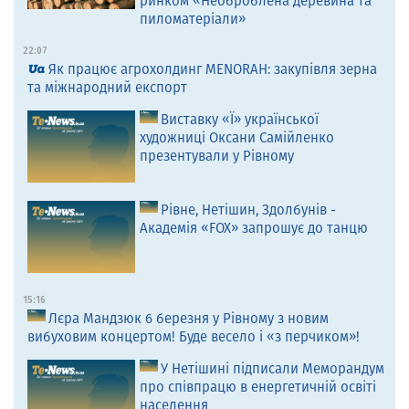
ринком «Необроблена деревина та
пиломатеріали»
22:07
Як працює агрохолдинг MENORAH: закупівля зерна
та міжнародний експорт
Виставку «Ї» української
художниці Оксани Самійленко
презентували у Рівному
Рівне, Нетішин, Здолбунів -
Академія «FOX» запрошує до танцю
15:16
Лєра Мандзюк 6 березня у Рівному з новим
вибуховим концертом! Буде весело і «з перчиком»!
У Нетішині підписали Меморандум
про співпрацю в енергетичній освіті
населення