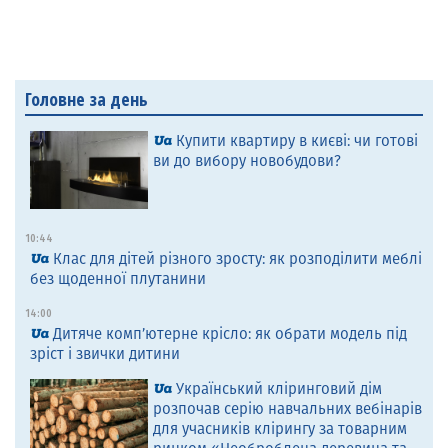
Головне за день
Купити квартиру в києві: чи готові
ви до вибору новобудови?
10:44
Клас для дітей різного зросту: як розподілити меблі
без щоденної плутанини
14:00
Дитяче комп’ютерне крісло: як обрати модель під
зріст і звички дитини
Український кліринговий дім
розпочав серію навчальних вебінарів
для учасників клірингу за товарним