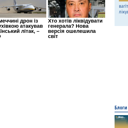
вагі
ліку
Блоги