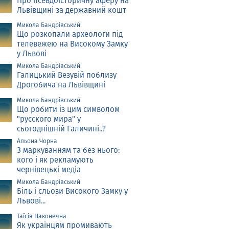
Про псевдоісторичну аферу на
Львівщині за державний кошт
Микола Бандрівський
Що розкопали археологи під
телевежею на Високому Замку
у Львові
Микола Бандрівський
Галицький Везувій поблизу
Дрогобича на Львівщині
Микола Бандрівський
Що робити із цим символом
"русского мира" у
сьогоднішній Галичині..?
Альона Чорна
З маркуванням та без нього:
кого і як рекламують
чернівецькі медіа
Микола Бандрівський
Біль і сльози Високого Замку у
Львові...
Таїсія Наконечна
Як українцям промивають