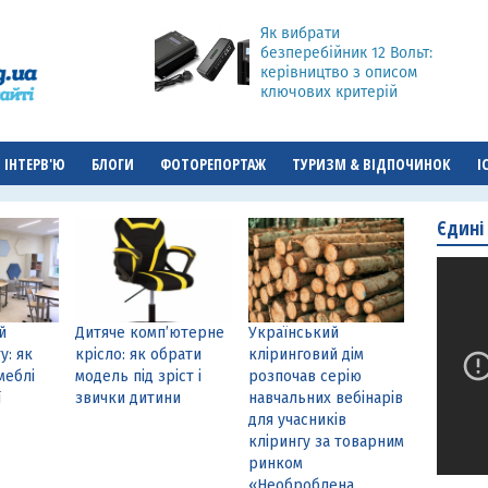
Як вибрати
безперебійник 12 Вольт:
керівництво з описом
ключових критерій
ІНТЕРВ'Ю
БЛОГИ
ФОТОРЕПОРТАЖ
ТУРИЗМ & ВІДПОЧИНОК
І
Єдині
й
Дитяче комп’ютерне
Український
у: як
крісло: як обрати
кліринговий дім
меблі
модель під зріст і
розпочав серію
ї
звички дитини
навчальних вебінарів
для учасників
клірингу за товарним
ринком
«Необроблена