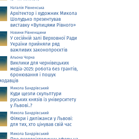
Наталія Рівненська
Архітектор і художник Микола
Шолудько презентував
виставку «Вулицями Рівного»
Новини Рівненщини
У сесійній залі Верховної Ради
України прийняли ряд
важливих законопроєктів
Альона Чорна
Виклики для чернівецьких
медіа-2025: робота без грантів,
бронювання і пошук
модавців
Микола Бандрівський
Куди щезли скульптури
руських князів із університету
у Львові..?
Микола Бандрівський
Фіякри і диліжанси у Львові:
для тих, хто цінував свій час
Микола Бандрівський