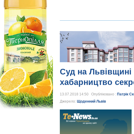
Суд на Львівщині
хабарництво секр
13.07.2018 14:50 Опубліковано :
Патрік С
Джерело:
Щоденний Львів