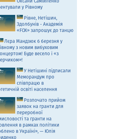
Оксани Самійленко
ентували у Рівному
Рівне, Нетішин,
Здолбунів - Академія
«FOX» запрошує до танцю
Лєра Мандзюк 6 березня у
івному з новим вибуховим
онцертом! Буде весело і «з
ерчиком»!
У Нетішині підписали
Меморандум про
співпрацю в
гетичній освіті населення
Розпочато прийом
заявок на гранти для
переробної
исловості та гранти на
овлення в рамках політики
блено в Україні», — Юлія
риденко