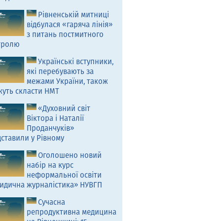
Рівненській митниці
відбулася «гаряча лінія»
з питань постмитного
тролю
Українські вступники,
які перебувають за
межами України, також
жуть скласти НМТ
«Духовний світ
Віктора і Наталії
Проданчуків»
ставили у Рівному
Оголошено новий
набір на курс
неформальної освіти
идична журналістика» НУВГП
Сучасна
репродуктивна медицина