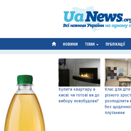
НОВИНИ
ТЕМИ
ПУБЛІКАЦІЇ
Купити квартиру в
Клас для діте
києві: чи готові ви до
різного зрост
вибору новобудови?
розподілити 
без щоденно
плутанини