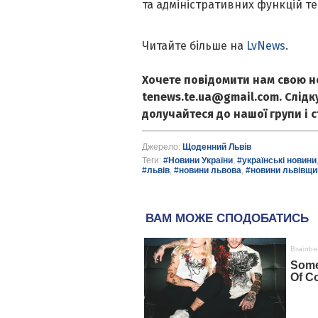
та адміністративних функцій те
Читайте більше на
LvNews
.
Хочете повідомити нам свою н
tenews.te.ua@gmail.com. Слід
долучайтеся до нашої групи і 
Джерело:
Щоденний Львів
Теги:
#Новини України
,
#українські новини
#львів
,
#новини львова
,
#новини львівщи