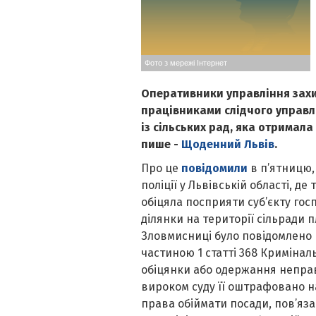
Фото з мережі Інтернет
Оперативники управління захис
працівниками слідчого управлі
із сільських рад, яка отримала
пише -
Щоденний Львів
.
Про це
повідомили
в п’ятницю,
поліції у Львівській області, д
обіцяла посприяти суб’єкту го
ділянки на території сільради 
Зловмисниці було повідомлено 
частиною 1 статті 368 Кримінал
обіцянки або одержання неправ
вироком суду її оштрафовано на
права обіймати посади, пов’яза