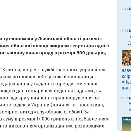
10:44
я
щ
14:00
о
ту економіки у Львівській області разом із
д
ння обласної поліції викрили секретаря однієї
 незаконну винагороду в розмірі 500 доларів,
 13 липня, в прес-службі Головного управління
навч
клір
е також розповіли: «За ці кошти чиновниця
«Не
сподарювання у наданні в оренду земельної
пил
площею дап гектари для ведення садівництва.
про підозру у вчиненні правопорушення за
22:07
M
ьного кодексу України (прийняття пропозиції,
м
омірної вигоди службовою особою). За
 суму в розмірі 17 000 гривень із позбавленням
ні з виконанням організаційних, розпорядчих