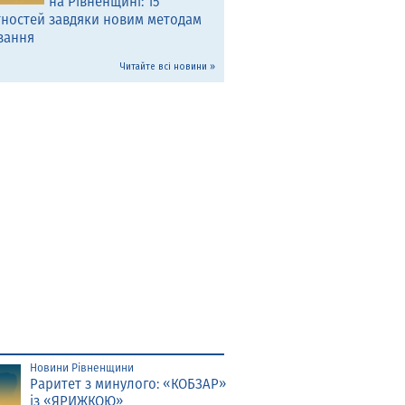
на Рівненщині: 15
тностей завдяки новим методам
вання
Читайте всі новини »
Новини Рівненщини
Раритет з минулого: «КОБЗАР»
із «ЯРИЖКОЮ»