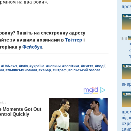
рміном на два роки».
през
овину? Пишіть на електронну адресу
15:16
куйте за нашими новинами в
Твіттер
і
Р
сторінки у
Фейсбук
.
к
п
,
#UaNews
,
#київ
,
#україна
,
#новини
,
#політика
,
#життя
,
#події
,
ни
,
#львівські новини
,
#хабар
,
#штраф
,
#сільський голова
енер
пром
відн
«Зро
Сви