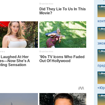
кон
змо
пред
«Юр