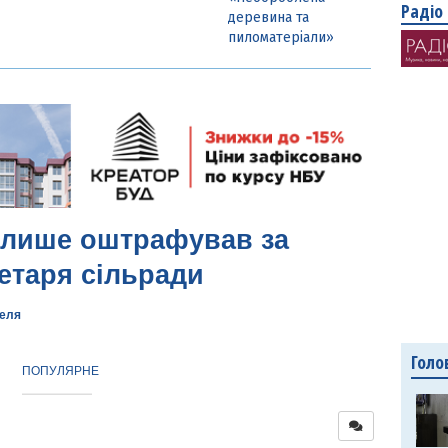
Радіо
деревина та
пиломатеріали»
 лише оштрафував за
етаря сільради
келя
Голо
ПОПУЛЯРНЕ