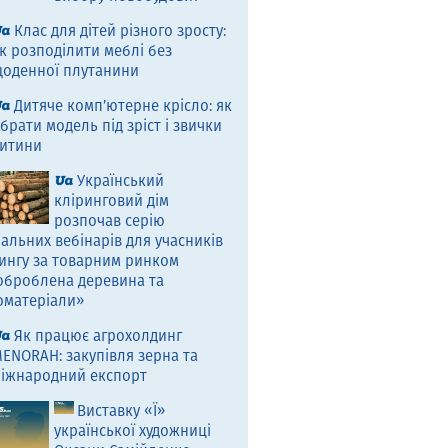
Клас для дітей різного зросту:
к розподілити меблі без
оденної плутанини
Дитяче комп’ютерне крісло: як
брати модель під зріст і звички
итини
Український
кліринговий дім
розпочав серію
альних вебінарів для учасників
ингу за товарним ринком
оброблена деревина та
оматеріали»
Як працює агрохолдинг
ENORAH: закупівля зерна та
іжнародний експорт
Виставку «Ї»
української художниці