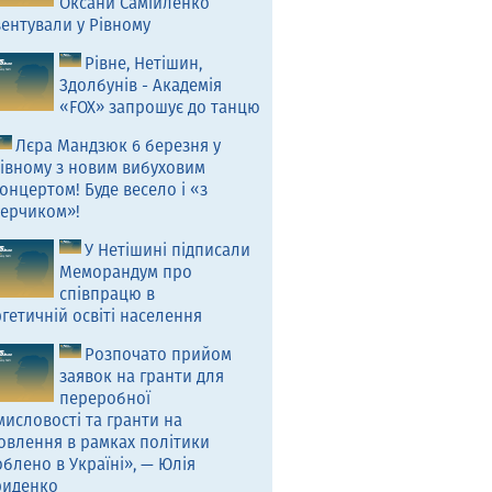
Оксани Самійленко
ентували у Рівному
Рівне, Нетішин,
Здолбунів - Академія
«FOX» запрошує до танцю
Лєра Мандзюк 6 березня у
івному з новим вибуховим
онцертом! Буде весело і «з
ерчиком»!
У Нетішині підписали
Меморандум про
співпрацю в
гетичній освіті населення
Розпочато прийом
заявок на гранти для
переробної
исловості та гранти на
овлення в рамках політики
блено в Україні», — Юлія
риденко