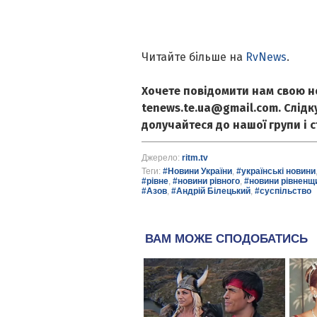
Читайте більше на
RvNews
.
Хочете повідомити нам свою н
tenews.te.ua@gmail.com. Слід
долучайтеся до нашої групи і 
Джерело:
ritm.tv
Теги:
#Новини України
,
#українські новини
#рівне
,
#новини рівного
,
#новини рівненщ
#Азов
,
#Андрій Білецький
,
#суспільство