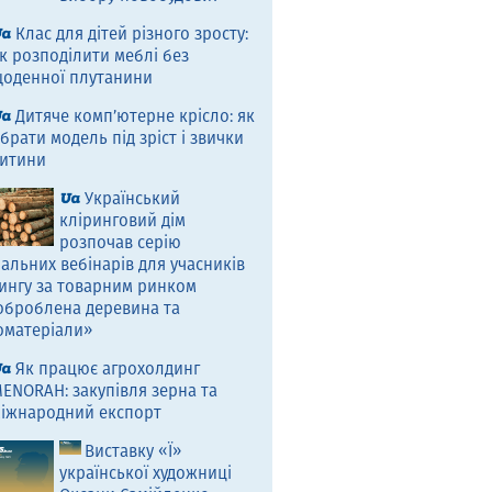
Клас для дітей різного зросту:
к розподілити меблі без
оденної плутанини
Дитяче комп’ютерне крісло: як
брати модель під зріст і звички
итини
Український
кліринговий дім
розпочав серію
альних вебінарів для учасників
ингу за товарним ринком
оброблена деревина та
оматеріали»
Як працює агрохолдинг
ENORAH: закупівля зерна та
іжнародний експорт
Виставку «Ї»
української художниці