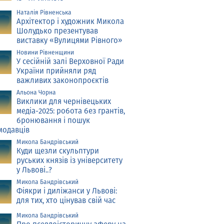
Наталія Рівненська
Архітектор і художник Микола
Шолудько презентував
виставку «Вулицями Рівного»
Новини Рівненщини
У сесійній залі Верховної Ради
України прийняли ряд
важливих законопроєктів
Альона Чорна
Виклики для чернівецьких
медіа-2025: робота без грантів,
бронювання і пошук
модавців
Микола Бандрівський
Куди щезли скульптури
руських князів із університету
у Львові..?
Микола Бандрівський
Фіякри і диліжанси у Львові:
для тих, хто цінував свій час
Микола Бандрівський