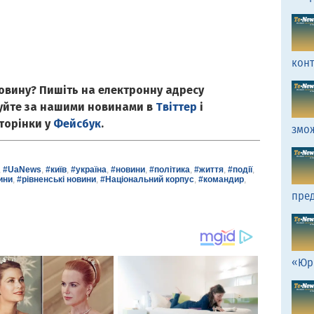
кон
овину? Пишіть на електронну адресу
куйте за нашими новинами в
Твіттер
і
сторінки у
Фейсбук
.
змо
,
#UaNews
,
#київ
,
#україна
,
#новини
,
#політика
,
#життя
,
#події
,
ини
,
#рівненські новини
,
#Національний корпус
,
#командир
,
пред
«Юр