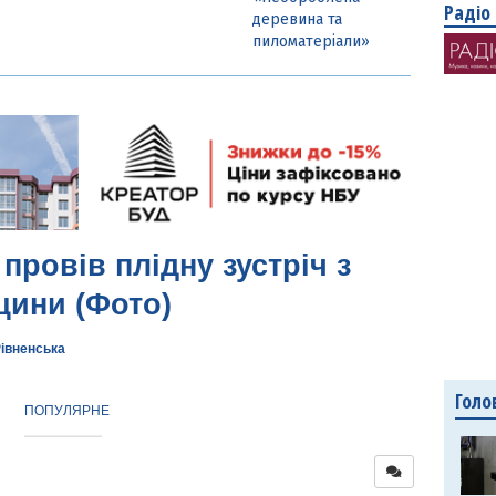
Радіо
деревина та
пиломатеріали»
провів плідну зустріч з
ини (Фото)
Рівненська
Голо
ПОПУЛЯРНЕ