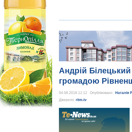
Андрій Білецький 
громадою Рівненщ
04.08.2018 12:12 Опубліковано :
Наталія 
Джерело:
ritm.tv