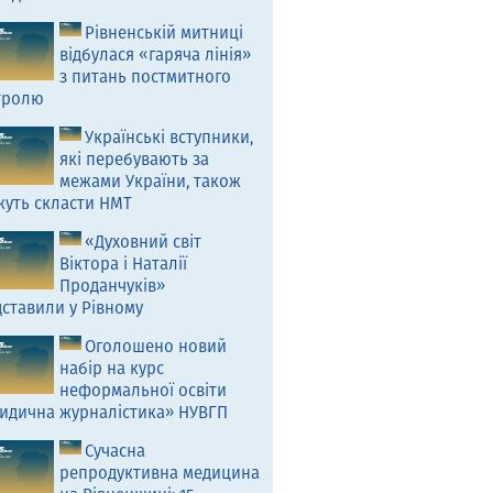
Рівненській митниці
відбулася «гаряча лінія»
з питань постмитного
тролю
Українські вступники,
які перебувають за
межами України, також
жуть скласти НМТ
«Духовний світ
Віктора і Наталії
Проданчуків»
ставили у Рівному
Оголошено новий
набір на курс
неформальної освіти
идична журналістика» НУВГП
Сучасна
репродуктивна медицина