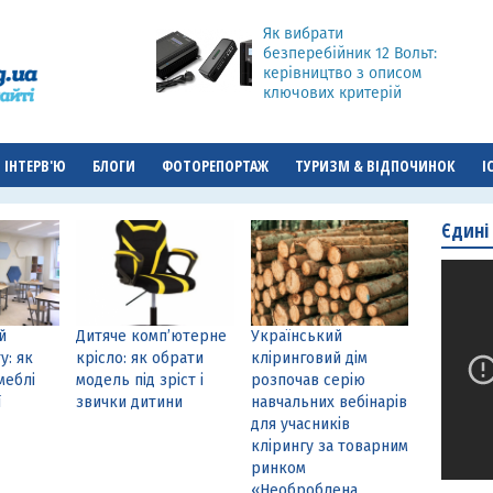
Як вибрати
безперебійник 12 Вольт:
керівництво з описом
ключових критерій
ІНТЕРВ'Ю
БЛОГИ
ФОТОРЕПОРТАЖ
ТУРИЗМ & ВІДПОЧИНОК
І
Єдині
й
Дитяче комп’ютерне
Український
у: як
крісло: як обрати
кліринговий дім
меблі
модель під зріст і
розпочав серію
ї
звички дитини
навчальних вебінарів
для учасників
клірингу за товарним
ринком
«Необроблена