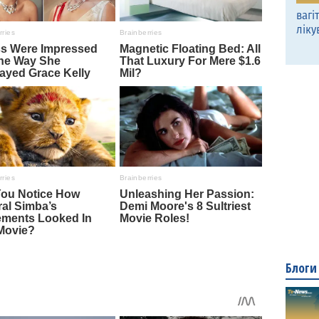
вагі
ліку
Блоги