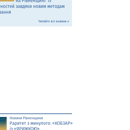
на Рівненщині: 15
тностей завдяки новим методам
вання
Читайте всі новини »
Новини Рівненщини
Раритет з минулого: «КОБЗАР»
із «ЯРИЖКОЮ»