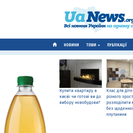
НОВИНИ
ТЕМИ
ПУБЛІКАЦІЇ
Купити квартиру в
Клас для діте
києві: чи готові ви до
різного зрост
вибору новобудови?
розподілити 
без щоденно
плутанини