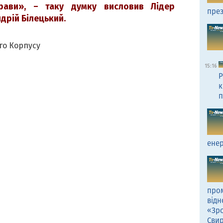
рави», – таку думку висловив Лідер
през
дрій Білецький.
го Корпусу
15:16
Р
к
п
енер
пром
відн
«Зро
Сви