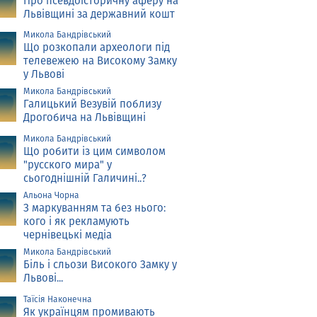
Про псевдоісторичну аферу на
Львівщині за державний кошт
Микола Бандрівський
Що розкопали археологи під
телевежею на Високому Замку
у Львові
Микола Бандрівський
Галицький Везувій поблизу
Дрогобича на Львівщині
Микола Бандрівський
Що робити із цим символом
"русского мира" у
сьогоднішній Галичині..?
Альона Чорна
З маркуванням та без нього:
кого і як рекламують
чернівецькі медіа
Микола Бандрівський
Біль і сльози Високого Замку у
Львові...
Таїсія Наконечна
Як українцям промивають