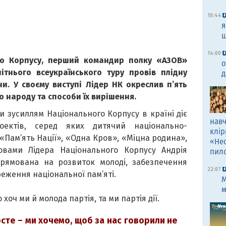
10:44
я
щ
14:00
го Корпусу, перший командир полку «АЗОВ»
о
ітнього всеукраїнського туру провів плідну
д
и. У своєму виступі Лідер НК окреслив п’ять
 народу та способи їх вирішення.
и зусиллям Національного Корпусу в країні діє
навч
оектів, серед яких дитячий національно-
клір
«Пам’ять Нації», «Одна Кров», «Міцна родина»,
«Не
овами Лідера Національного Корпусу Андрія
пил
спрямована на розвиток молоді, забезпечення
22:07
реження національної пам’яті.
M
м
хоч ми й молода партія, та ми партія дії.
те – ми хочемо, щоб за нас говорили не