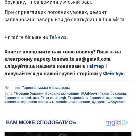
бруківку, - повідомили у міській раді.
При сприятливих погодних умовах, ремонт
заплановано завершити до святкування Дня міста.
Читайте більше на
TeNews
.
Хочете повідомити нам свою новину? Пишіть на
електронну адресу tenews.te.ua@gmail.com.
Слідкуйте за нашими новинами в
Твіттер
і
долучайтеся до нашої групи і сторінки у
Фейсбук
.
Джерело:
Тернопільська міська рада
Теги:
#Новини України
,
#українські новини
,
#UaNews
,
#київ
,
#україна
,
#новини
,
#політика
,
#життя
,
#події
,
#тернопіль
,
#новини тернополя
,
#новини тернопільщини
,
#тернопільські новини
,
#дорога
,
#бруківка