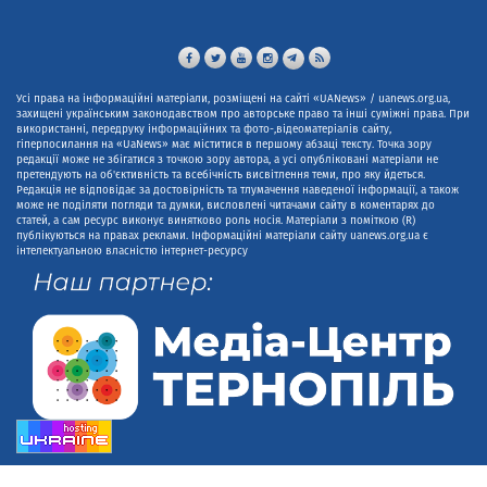
Усі права на інформаційні матеріали, розміщені на сайті «UANews» / uanews.org.ua,
захищені українським законодавством про авторське право та інші суміжні права. При
використанні, передруку інформаційних та фото-,відеоматеріалів сайту,
гіперпосилання на «UaNews» має міститися в першому абзаці тексту. Точка зору
редакції може не збігатися з точкою зору автора, а усі опубліковані матеріали не
претендують на об'єктивність та всебічність висвітлення теми, про яку йдеться.
Редакція не відповідає за достовірність та тлумачення наведеної інформації, а також
може не поділяти погляди та думки, висловлені читачами сайту в коментарях до
статей, а сам ресурс виконує винятково роль носія. Матеріали з поміткою (R)
публікуються на правах реклами. Інформаційні матеріали сайту uanews.org.ua є
інтелектуальною власністю інтернет-ресурсу