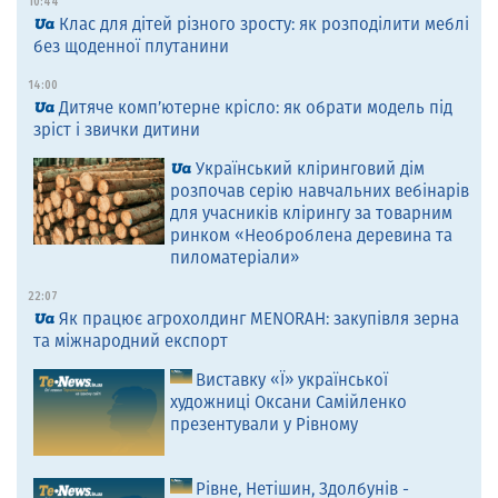
10:44
Клас для дітей різного зросту: як розподілити меблі
без щоденної плутанини
14:00
Дитяче комп’ютерне крісло: як обрати модель під
зріст і звички дитини
Український кліринговий дім
розпочав серію навчальних вебінарів
для учасників клірингу за товарним
ринком «Необроблена деревина та
пиломатеріали»
22:07
Як працює агрохолдинг MENORAH: закупівля зерна
та міжнародний експорт
Виставку «Ї» української
художниці Оксани Самійленко
презентували у Рівному
Рівне, Нетішин, Здолбунів -