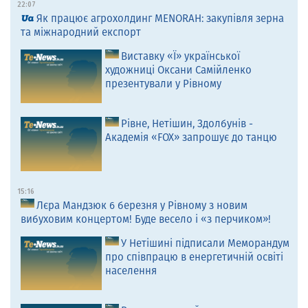
22:07
Як працює агрохолдинг MENORAH: закупівля зерна
та міжнародний експорт
Виставку «Ї» української
художниці Оксани Самійленко
презентували у Рівному
Рівне, Нетішин, Здолбунів -
Академія «FOX» запрошує до танцю
15:16
Лєра Мандзюк 6 березня у Рівному з новим
вибуховим концертом! Буде весело і «з перчиком»!
У Нетішині підписали Меморандум
про співпрацю в енергетичній освіті
населення