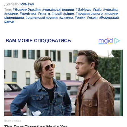
Джерело:
RvNews
Теги:
#Новини України
,
#українські новини
,
#UaNews
,
#київ
,
#україна
,
#новини
,
#політика
,
#життя
,
#події
,
#рівне
,
#новини рівного
,
#новини
рівненщини
,
#рівненські новини
,
#дитина
,
#опіки
,
#окріп
,
#Корецький
район