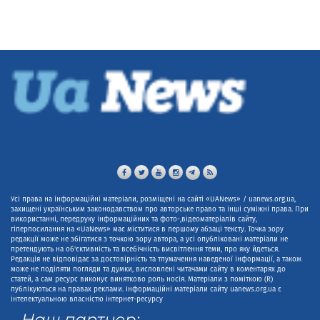
Усі права на інформаційні матеріали, розміщені на сайті «UANews» / uanews.org.ua,
захищені українським законодавством про авторське право та інші суміжні права. При
використанні, передруку інформаційних та фото-,відеоматеріалів сайту,
гіперпосилання на «UaNews» має міститися в першому абзаці тексту. Точка зору
редакції може не збігатися з точкою зору автора, а усі опубліковані матеріали не
претендують на об'єктивність та всебічність висвітлення теми, про яку йдеться.
Редакція не відповідає за достовірність та тлумачення наведеної інформації, а також
може не поділяти погляди та думки, висловлені читачами сайту в коментарях до
статей, а сам ресурс виконує винятково роль носія. Матеріали з поміткою (R)
публікуються на правах реклами. Інформаційні матеріали сайту uanews.org.ua є
інтелектуальною власністю інтернет-ресурсу