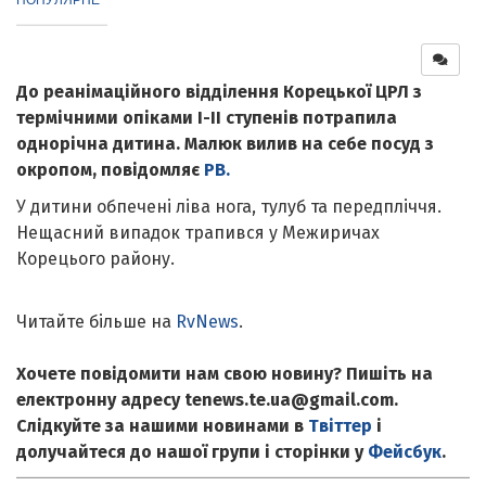
До реанімаційного відділення Корецької ЦРЛ з
термічними опіками І-ІІ ступенів потрапила
однорічна дитина. Малюк вилив на себе посуд з
окропом, повідомляє
РВ.
У дитини обпечені ліва нога, тулуб та передпліччя.
Нещасний випадок трапився у Межиричах
Корецього району.
Читайте більше на
RvNews
.
Хочете повідомити нам свою новину? Пишіть на
електронну адресу tenews.te.ua@gmail.com.
Слідкуйте за нашими новинами в
Твіттер
і
долучайтеся до нашої групи і сторінки у
Фейсбук
.