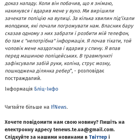
доказ нападу. Коли він побачив, що я знімаю,
накинувся і вдарив мене у вухо. Ми вирішили
зачекати поліцію на вулиці. За кілька хвилин під'їхали
молодики, які почали погрожувати нам. Власник бару
сказав одному з них забрати і розбити мій телефон,
бо там є "непотрібна" інформація. Я почав тікати, той
чоловік мене наздогнав і вдарив у спину. Я впав
перед машиною поліцейських. В травмпункті
зафіксували забій руки, коліна, струс мозку,
пошкоджена ділянка ребер
", - розповідає
постраждалий.
Інформація
Бліц-Інфо
Читайте більше на
IfNews
.
Хочете повідомити нам свою новину? Пишіть на
електронну адресу tenews.te.ua@gmail.com.
Слідкуйте за нашими новинами в
Твіттер
і