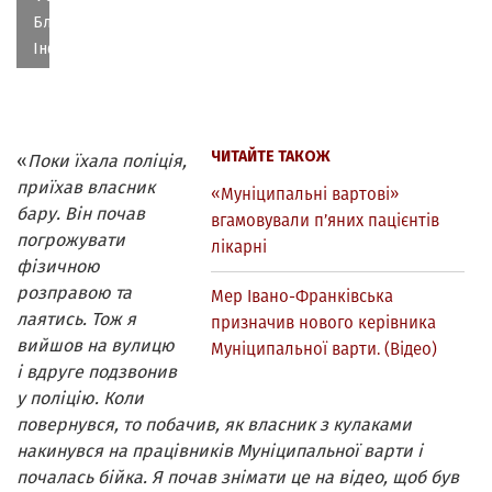
Бліц-
Інфо
ЧИТАЙТЕ ТАКОЖ
«
Поки їхала поліція,
приїхав власник
«Муніципальні вартові»
бару. Він почав
вгамовували п’яних пацієнтів
погрожувати
лікарні
фізичною
розправою та
Мер Івано-Франківська
лаятись. Тож я
призначив нового керівника
вийшов на вулицю
Муніципальної варти. (Відео)
і вдруге подзвонив
у поліцію. Коли
повернувся, то побачив, як власник з кулаками
накинувся на працівників Муніципальної варти і
почалась бійка. Я почав знімати це на відео, щоб був