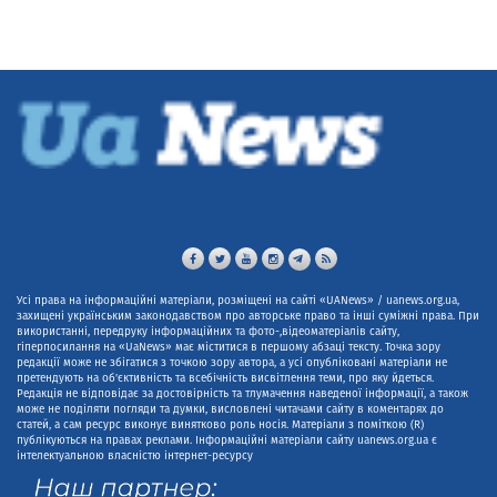
Усі права на інформаційні матеріали, розміщені на сайті «UANews» / uanews.org.ua,
захищені українським законодавством про авторське право та інші суміжні права. При
використанні, передруку інформаційних та фото-,відеоматеріалів сайту,
гіперпосилання на «UaNews» має міститися в першому абзаці тексту. Точка зору
редакції може не збігатися з точкою зору автора, а усі опубліковані матеріали не
претендують на об'єктивність та всебічність висвітлення теми, про яку йдеться.
Редакція не відповідає за достовірність та тлумачення наведеної інформації, а також
може не поділяти погляди та думки, висловлені читачами сайту в коментарях до
статей, а сам ресурс виконує винятково роль носія. Матеріали з поміткою (R)
публікуються на правах реклами. Інформаційні матеріали сайту uanews.org.ua є
інтелектуальною власністю інтернет-ресурсу