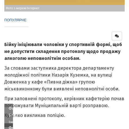
Фото з мережі Інтернет
ПОПУЛЯРНЕ
Бійку ініціювали чоловіки у спортивній формі, щоб
не допустити складення протоколу щодо продажу
алкоголю неповнолітнім особам.
За словами заступника директора департаменту
молодіжної політики Назарія Куземка, на вулиці
Довженка у кафе «Пивна діжка» групою
міськвиконкому були виявлені неповнолітні особи.
При заповнені протоколу, керівник кафетерію почав
погрожувати Муніципальній варті розправою.
Фото
Куземко викликав поліцію.
Бліц-
Інфо
Фото