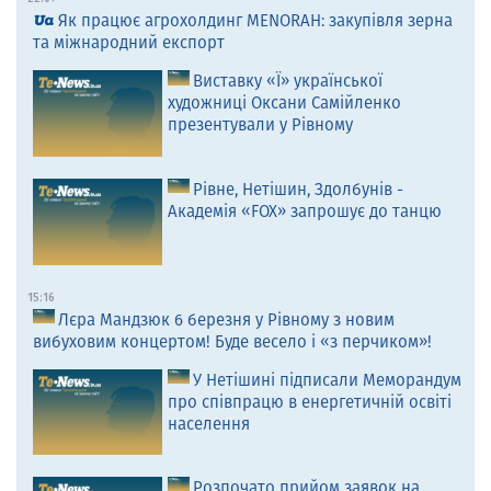
Як працює агрохолдинг MENORAH: закупівля зерна
та міжнародний експорт
Виставку «Ї» української
художниці Оксани Самійленко
презентували у Рівному
Рівне, Нетішин, Здолбунів -
Академія «FOX» запрошує до танцю
15:16
Лєра Мандзюк 6 березня у Рівному з новим
вибуховим концертом! Буде весело і «з перчиком»!
У Нетішині підписали Меморандум
про співпрацю в енергетичній освіті
населення
Розпочато прийом заявок на