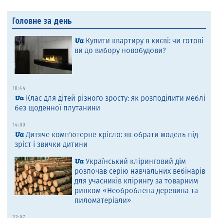
Головне за день
Купити квартиру в києві: чи готові
ви до вибору новобудови?
10:44
Клас для дітей різного зросту: як розподілити меблі
без щоденної плутанини
14:00
Дитяче комп’ютерне крісло: як обрати модель під
зріст і звички дитини
Український кліринговий дім
розпочав серію навчальних вебінарів
для учасників клірингу за товарним
ринком «Необроблена деревина та
пиломатеріали»
22:07