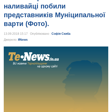
наливайці побили
представників Муніципальної
варти (Фото).
13.09.2018 15:17 Опубліковано :
Софія Скиба
Джерело:
IfNews