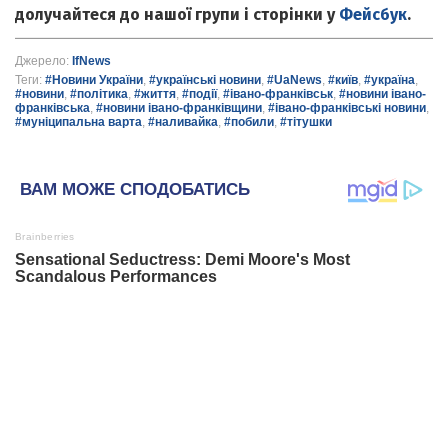
долучайтеся до нашої групи і сторінки у
Фейсбук
.
Джерело:
IfNews
Теги:
#Новини України
,
#українські новини
,
#UaNews
,
#київ
,
#україна
,
#новини
,
#політика
,
#життя
,
#події
,
#івано-франківськ
,
#новини івано-
франківська
,
#новини івано-франківщини
,
#івано-франківські новини
,
#муніципальна варта
,
#наливайка
,
#побили
,
#тітушки