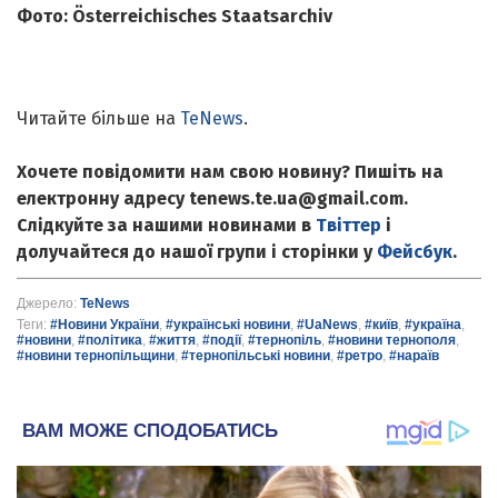
Фото: Österreichisches Staatsarchiv
Читайте більше на
TeNews
.
Хочете повідомити нам свою новину? Пишіть на
електронну адресу tenews.te.ua@gmail.com.
Слідкуйте за нашими новинами в
Твіттер
і
долучайтеся до нашої групи і сторінки у
Фейсбук
.
Джерело:
TeNews
Теги:
#Новини України
,
#українські новини
,
#UaNews
,
#київ
,
#україна
,
#новини
,
#політика
,
#життя
,
#події
,
#тернопіль
,
#новини тернополя
,
#новини тернопільщини
,
#тернопільські новини
,
#ретро
,
#нараїв