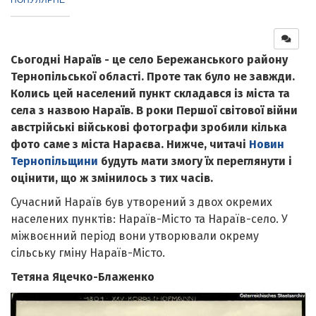
Сьогодні Нараїв - це село Бережанського району
Тернопільської області. Проте так було не завжди.
Колись цей населений пункт складався із міста та
села з назвою Нараїв. В роки Першої світової війни
австрійські військові фотографи зробили кілька
фото саме з міста Нараєва. Нижче, читачі
Новин
Тернопільщини
будуть мати змогу їх переглянути і
оцінити, що ж змінилось з тих часів.
Сучасний Нараїв був утворений з двох окремих
населених пунктів: Нараїв-Місто та Нараїв-село. У
міжвоєнний період вони утворювали окрему
сільську гміну Нараїв-Місто.
Тетяна Яцечко-Блаженко