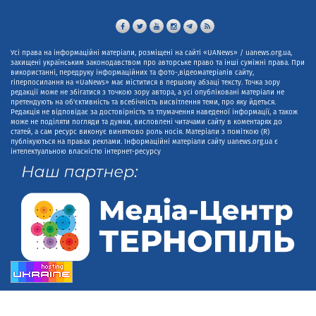
Усі права на інформаційні матеріали, розміщені на сайті «UANews» / uanews.org.ua,
захищені українським законодавством про авторське право та інші суміжні права. При
використанні, передруку інформаційних та фото-,відеоматеріалів сайту,
гіперпосилання на «UaNews» має міститися в першому абзаці тексту. Точка зору
редакції може не збігатися з точкою зору автора, а усі опубліковані матеріали не
претендують на об'єктивність та всебічність висвітлення теми, про яку йдеться.
Редакція не відповідає за достовірність та тлумачення наведеної інформації, а також
може не поділяти погляди та думки, висловлені читачами сайту в коментарях до
статей, а сам ресурс виконує винятково роль носія. Матеріали з поміткою (R)
публікуються на правах реклами. Інформаційні матеріали сайту uanews.org.ua є
інтелектуальною власністю інтернет-ресурсу