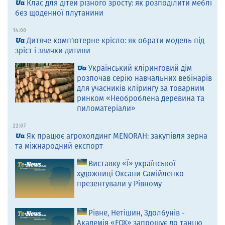
Клас для дітей різного зросту: як розподілити меблі
без щоденної плутанини
14:00
Дитяче комп’ютерне крісло: як обрати модель під
зріст і звички дитини
Український кліринговий дім
розпочав серію навчальних вебінарів
для учасників клірингу за товарним
ринком «Необроблена деревина та
пиломатеріали»
22:07
Як працює агрохолдинг MENORAH: закупівля зерна
та міжнародний експорт
Виставку «Ї» української
художниці Оксани Самійленко
презентували у Рівному
Рівне, Нетішин, Здолбунів -
Академія «FOX» запрошує до танцю