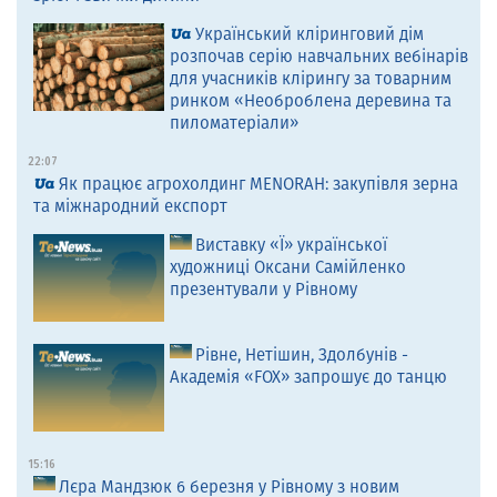
Український кліринговий дім
розпочав серію навчальних вебінарів
для учасників клірингу за товарним
ринком «Необроблена деревина та
пиломатеріали»
22:07
Як працює агрохолдинг MENORAH: закупівля зерна
та міжнародний експорт
Виставку «Ї» української
художниці Оксани Самійленко
презентували у Рівному
Рівне, Нетішин, Здолбунів -
Академія «FOX» запрошує до танцю
15:16
Лєра Мандзюк 6 березня у Рівному з новим