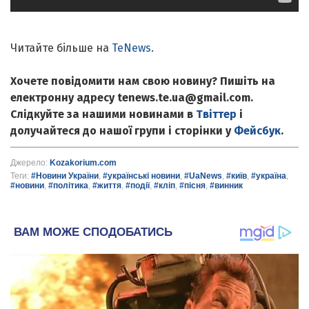
Читайте більше на
TeNews
.
Хочете повідомити нам свою новину? Пишіть на
електронну адресу tenews.te.ua@gmail.com.
Слідкуйте за нашими новинами в
Твіттер
і
долучайтеся до нашої групи і сторінки у
Фейсбук
.
Джерело:
Kozakorium.com
Теги:
#Новини України
,
#українські новини
,
#UaNews
,
#київ
,
#україна
,
#новини
,
#політика
,
#життя
,
#події
,
#кліп
,
#пісня
,
#винник