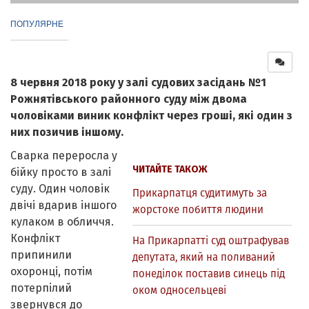
ПОПУЛЯРНЕ
8 червня 2018 року у залі судових засідань №1
Рожнятівського районного суду між двома
чоловіками виник конфлікт через гроші, які один з
них позичив іншому.
Сварка переросла у
ЧИТАЙТЕ ТАКОЖ
бійку просто в залі
суду. Один чоловік
Прикарпатця судитимуть за
двічі вдарив іншого
жорстоке побиття людини
кулаком в обличчя.
Конфлікт
На Прикарпатті суд оштрафував
припинили
депутата, який на поливаний
охоронці, потім
понеділок поставив синець під
потерпілий
оком односельцеві
звернувся до