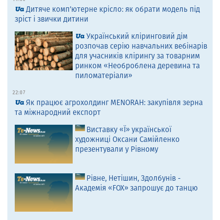
Дитяче комп’ютерне крісло: як обрати модель під
зріст і звички дитини
Український кліринговий дім
розпочав серію навчальних вебінарів
для учасників клірингу за товарним
ринком «Необроблена деревина та
пиломатеріали»
22:07
Як працює агрохолдинг MENORAH: закупівля зерна
та міжнародний експорт
Виставку «Ї» української
художниці Оксани Самійленко
презентували у Рівному
Рівне, Нетішин, Здолбунів -
Академія «FOX» запрошує до танцю