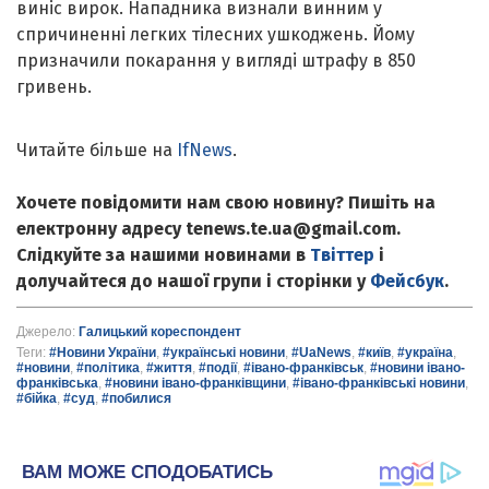
виніс вирок. Нападника визнали винним у
спричиненні легких тілесних ушкоджень. Йому
призначили покарання у вигляді штрафу в 850
гривень.
Читайте більше на
IfNews
.
Хочете повідомити нам свою новину? Пишіть на
електронну адресу tenews.te.ua@gmail.com.
Слідкуйте за нашими новинами в
Твіттер
і
долучайтеся до нашої групи і сторінки у
Фейсбук
.
Джерело:
Галицький кореспондент
Теги:
#Новини України
,
#українські новини
,
#UaNews
,
#київ
,
#україна
,
#новини
,
#політика
,
#життя
,
#події
,
#івано-франківськ
,
#новини івано-
франківська
,
#новини івано-франківщини
,
#івано-франківські новини
,
#бійка
,
#суд
,
#побилися