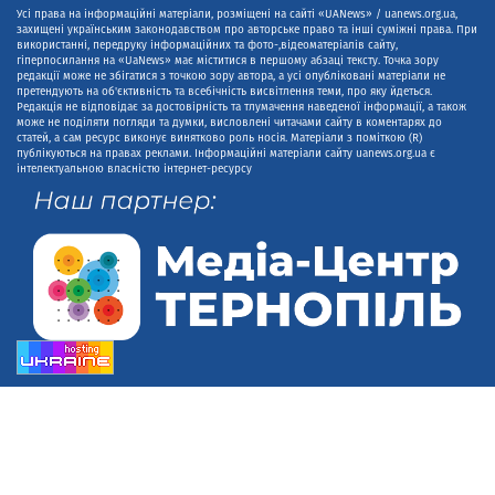
Усі права на інформаційні матеріали, розміщені на сайті «UANews» / uanews.org.ua,
захищені українським законодавством про авторське право та інші суміжні права. При
використанні, передруку інформаційних та фото-,відеоматеріалів сайту,
гіперпосилання на «UaNews» має міститися в першому абзаці тексту. Точка зору
редакції може не збігатися з точкою зору автора, а усі опубліковані матеріали не
претендують на об'єктивність та всебічність висвітлення теми, про яку йдеться.
Редакція не відповідає за достовірність та тлумачення наведеної інформації, а також
може не поділяти погляди та думки, висловлені читачами сайту в коментарях до
статей, а сам ресурс виконує винятково роль носія. Матеріали з поміткою (R)
публікуються на правах реклами. Інформаційні матеріали сайту uanews.org.ua є
інтелектуальною власністю інтернет-ресурсу