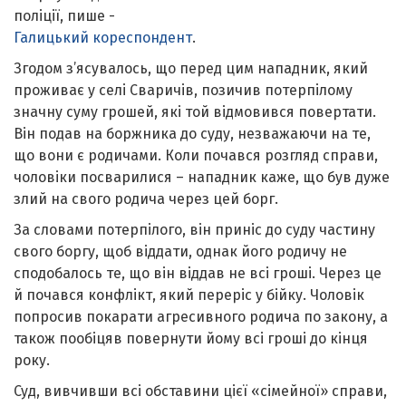
поліції, пише -
Галицький кореспондент
.
Згодом з’ясувалось, що перед цим нападник, який
проживає у селі Сваричів, позичив потерпілому
значну суму грошей, які той відмовився повертати.
Він подав на боржника до суду, незважаючи на те,
що вони є родичами. Коли почався розгляд справи,
чоловіки посварилися – нападник каже, що був дуже
злий на свого родича через цей борг.
За словами потерпілого, він приніс до суду частину
свого боргу, щоб віддати, однак його родичу не
сподобалось те, що він віддав не всі гроші. Через це
й почався конфлікт, який переріс у бійку. Чоловік
попросив покарати агресивного родича по закону, а
також пообіцяв повернути йому всі гроші до кінця
року.
Суд, вивчивши всі обставини цієї «сімейної» справи,