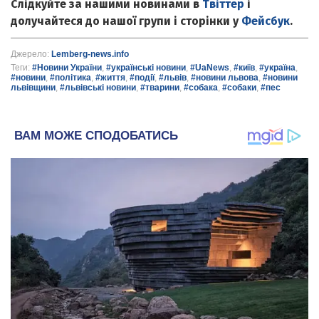
Слідкуйте за нашими новинами в
Твіттер
і
долучайтеся до нашої групи і сторінки у
Фейсбук
.
Джерело:
Lemberg-news.info
Теги:
#Новини України
,
#українські новини
,
#UaNews
,
#київ
,
#україна
,
#новини
,
#політика
,
#життя
,
#події
,
#львів
,
#новини львова
,
#новини
львівщини
,
#львівські новини
,
#тварини
,
#собака
,
#собаки
,
#пес