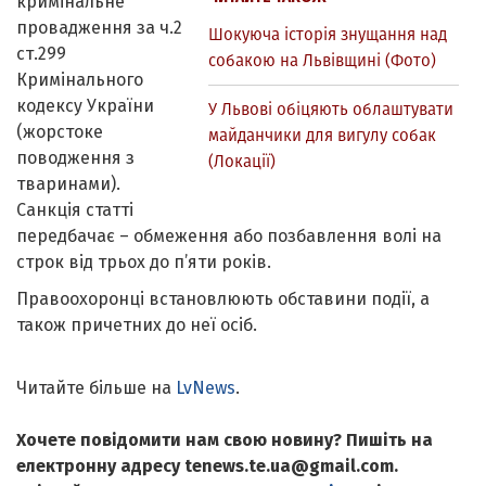
кримінальне
провадження за ч.2
Шокуюча історія знущання над
ст.299
собакою на Львівщині (Фото)
Кримінального
кодексу України
У Львові обіцяють облаштувати
(жорстоке
майданчики для вигулу собак
поводження з
(Локації)
тваринами).
Санкція статті
передбачає – обмеження або позбавлення волі на
строк від трьох до п’яти років.
Правоохоронці встановлюють обставини події, а
також причетних до неї осіб.
Читайте більше на
LvNews
.
Хочете повідомити нам свою новину? Пишіть на
електронну адресу tenews.te.ua@gmail.com.