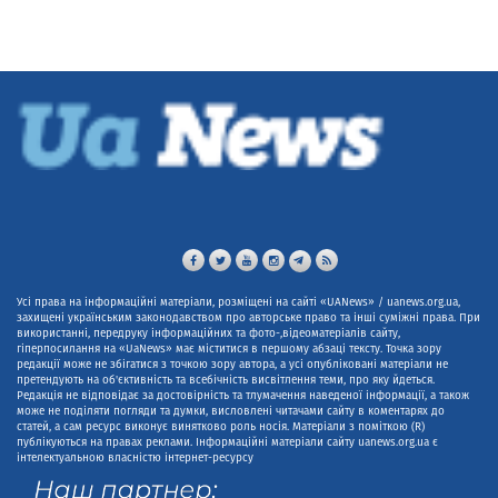
Усі права на інформаційні матеріали, розміщені на сайті «UANews» / uanews.org.ua,
захищені українським законодавством про авторське право та інші суміжні права. При
використанні, передруку інформаційних та фото-,відеоматеріалів сайту,
гіперпосилання на «UaNews» має міститися в першому абзаці тексту. Точка зору
редакції може не збігатися з точкою зору автора, а усі опубліковані матеріали не
претендують на об'єктивність та всебічність висвітлення теми, про яку йдеться.
Редакція не відповідає за достовірність та тлумачення наведеної інформації, а також
може не поділяти погляди та думки, висловлені читачами сайту в коментарях до
статей, а сам ресурс виконує винятково роль носія. Матеріали з поміткою (R)
публікуються на правах реклами. Інформаційні матеріали сайту uanews.org.ua є
інтелектуальною власністю інтернет-ресурсу