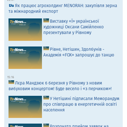
22:07
Як працює агрохолдинг MENORAH: закупівля зерна
та міжнародний експорт
Виставку «Ї» української
художниці Оксани Самійленко
презентували у Рівному
Рівне, Нетішин, Здолбунів -
Академія «FOX» запрошує до танцю
15:16
Лєра Мандзюк 6 березня у Рівному з новим
вибуховим концертом! Буде весело і «з перчиком»!
У Нетішині підписали Меморандум
про співпрацю в енергетичній освіті
населення
Розпочато прийом заявок на