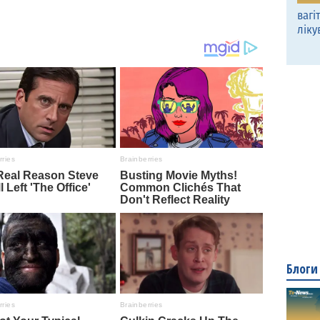
вагі
ліку
Блоги