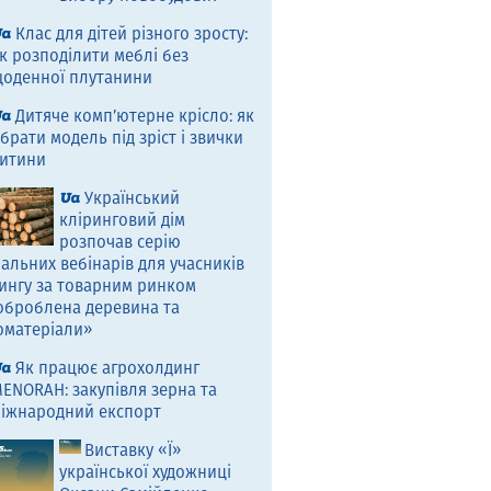
Клас для дітей різного зросту:
к розподілити меблі без
оденної плутанини
Дитяче комп’ютерне крісло: як
брати модель під зріст і звички
итини
Український
кліринговий дім
розпочав серію
альних вебінарів для учасників
ингу за товарним ринком
оброблена деревина та
оматеріали»
Як працює агрохолдинг
ENORAH: закупівля зерна та
іжнародний експорт
Виставку «Ї»
української художниці