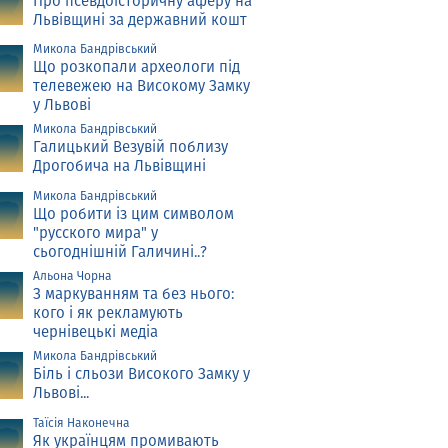
Про псевдоісторичну аферу на
Львівщині за державний кошт
Микола Бандрівський
Що розкопали археологи під
телевежею на Високому Замку
у Львові
Микола Бандрівський
Галицький Везувій поблизу
Дрогобича на Львівщині
Микола Бандрівський
Що робити із цим символом
"русского мира" у
сьогоднішній Галичині..?
Альона Чорна
З маркуванням та без нього:
кого і як рекламують
чернівецькі медіа
Микола Бандрівський
Біль і сльози Високого Замку у
Львові...
Таїсія Наконечна
Як українцям промивають