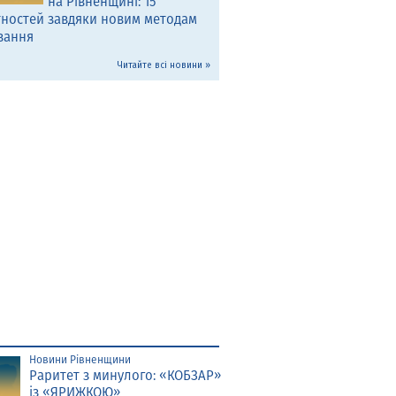
на Рівненщині: 15
тностей завдяки новим методам
вання
Читайте всі новини »
Новини Рівненщини
Раритет з минулого: «КОБЗАР»
із «ЯРИЖКОЮ»