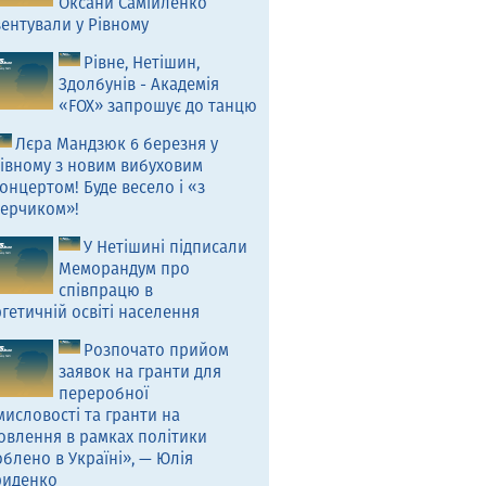
Оксани Самійленко
ентували у Рівному
Рівне, Нетішин,
Здолбунів - Академія
«FOX» запрошує до танцю
Лєра Мандзюк 6 березня у
івному з новим вибуховим
онцертом! Буде весело і «з
ерчиком»!
У Нетішині підписали
Меморандум про
співпрацю в
гетичній освіті населення
Розпочато прийом
заявок на гранти для
переробної
исловості та гранти на
овлення в рамках політики
блено в Україні», — Юлія
риденко