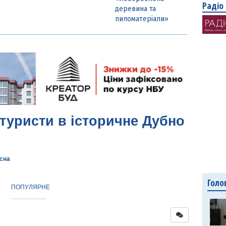
Радіо
деревина та
пиломатеріали»
 туристи в історичне Дубно
сна
Голо
ПОПУЛЯРНЕ