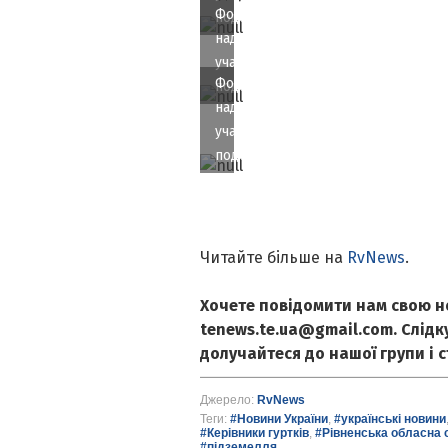
Фото
подорожі
надане
учасниками
Фото
подорожі
надане
учасниками
подорожі
Читайте більше на
RvNews
.
Хочете повідомити нам свою н
tenews.te.ua@gmail.com. Слід
долучайтеся до нашої групи і 
Джерело:
RvNews
Теги:
#Новини України
,
#українські новини
#Керівники гуртків
,
#Рівненська обласна с
#підземелля