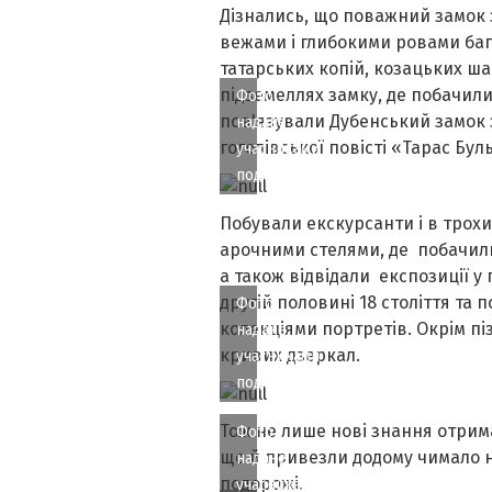
Дізнались, що поважний замок 
вежами і глибокими ровами баг
татарських копій, козацьких ша
підземеллях замку, де побачили
Фото
пов'язували Дубенський замок з
надане
гоголівської повісті «Тарас Бул
учасниками
подорожі
Побували екскурсанти і в трох
арочними стелями, де побачили 
а також відвідали експозиції у
другій половині 18 століття та
Фото
колекціями портретів. Окрім пі
надане
кривих дзеркал.
учасниками
подорожі
Тож не лише нові знання отрима
Фото
ще й привезли додому чимало н
надане
подорожі.
учасниками