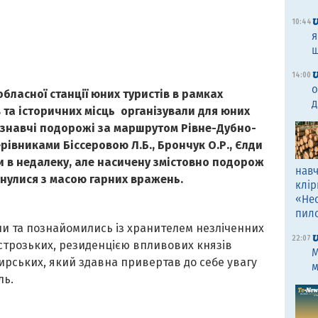
10:44
я
щ
14:00
о
обласної станції юних туристів в рамках
д
 та історичних місць організували для юних
аєзнавчі подорожі за маршрутом Рівне-Дубно-
керівниками Біссеровою Л.Б., Брончук О.Р., Єлди
ли в недалеку, але насичену змістовно подорож
навч
рнулися з масою гарних вражень.
клір
«Не
пил
ли та познайомились із хранителем незліченних
22:07
строзьких, резиденцією впливових князів
M
ирських, який здавна привертав до себе увагу
м
ль.