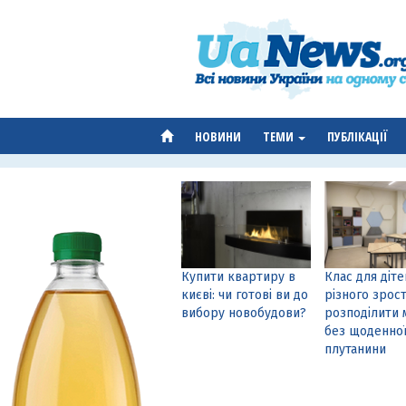
НОВИНИ
ТЕМИ
ПУБЛІКАЦІЇ
Купити квартиру в
Клас для діте
києві: чи готові ви до
різного зрост
вибору новобудови?
розподілити 
без щоденно
плутанини