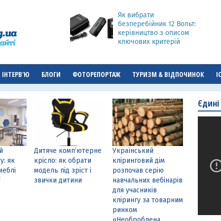
Як вибрати
безперебійник 12 Вольт:
керівництво з описом
ключових критерій
ІНТЕРВ'Ю
БЛОГИ
ФОТОРЕПОРТАЖ
ТУРИЗМ & ВІДПОЧИНОК
І
Єдині
й
Дитяче комп’ютерне
Український
у: як
крісло: як обрати
кліринговий дім
меблі
модель під зріст і
розпочав серію
ї
звички дитини
навчальних вебінарів
для учасників
клірингу за товарним
ринком
«Необроблена