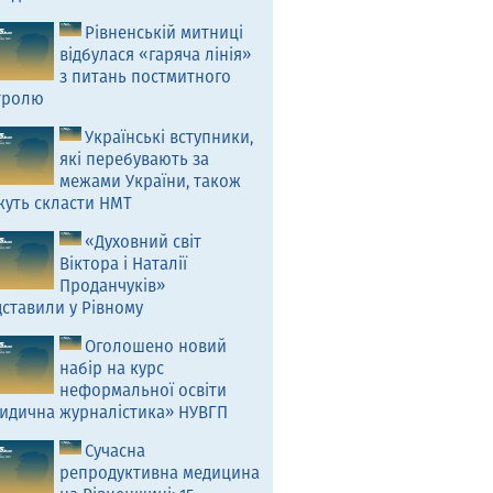
Рівненській митниці
відбулася «гаряча лінія»
з питань постмитного
тролю
Українські вступники,
які перебувають за
межами України, також
жуть скласти НМТ
«Духовний світ
Віктора і Наталії
Проданчуків»
ставили у Рівному
Оголошено новий
набір на курс
неформальної освіти
идична журналістика» НУВГП
Сучасна
репродуктивна медицина