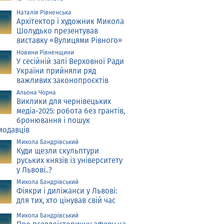
Наталія Рівненська
Архітектор і художник Микола
Шолудько презентував
виставку «Вулицями Рівного»
Новини Рівненщини
У сесійній залі Верховної Ради
України прийняли ряд
важливих законопроєктів
Альона Чорна
Виклики для чернівецьких
медіа-2025: робота без грантів,
бронювання і пошук
модавців
Микола Бандрівський
Куди щезли скульптури
руських князів із університету
у Львові..?
Микола Бандрівський
Фіякри і диліжанси у Львові:
для тих, хто цінував свій час
Микола Бандрівський