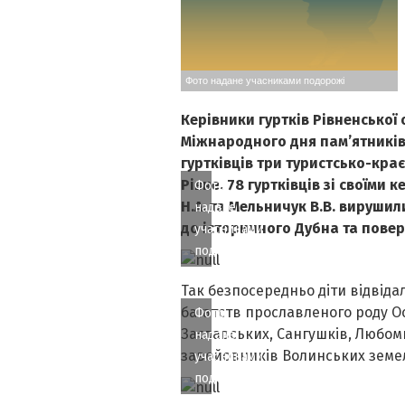
Фото надане учасниками подорожі
Керівники гуртків Рівненської 
Міжнародного дня пам’ятників
гуртківців три туристсько-кр
Рівне. 78 гуртківців зі своїми 
Фото
Н.А. та Мельничук В.В. вируши
надане
до історичного Дубна та пове
учасниками
подорожі
Так безпосередньо діти відвіда
багатств прославленого роду О
Фото
Заславських, Сангушків, Любом
надане
завойовників Волинських земе
учасниками
подорожі