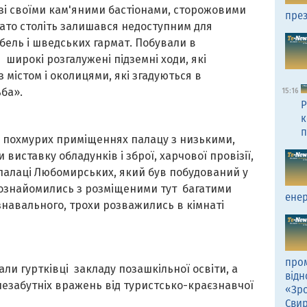
зі своїми кам'яними бастіонами, сторожовими
през
ато століть залишався недоступним для
бель і шведських гармат. Побували в
 широкі розгалужені підземні ходи, які
 містом і околицями, які згадуються в
ьба».
15:16
Р
к
п
и похмурих приміщеннях палацу з низькими,
виставку обладунків і зброї, харчової провізії,
 палаці Любомирських, який був побудований у
 познайомились з розміщеними тут багатими
енер
знавального, трохи розважились в кімнаті
пром
ли гуртківці закладу позашкільної освіти, а
відн
езабутніх вражень від туристсько-краєзнавчої
«Зро
Сви