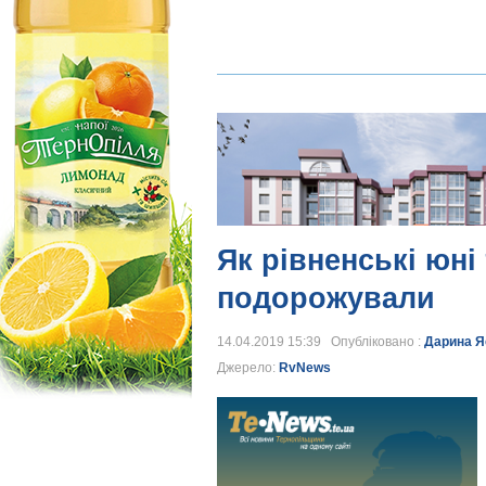
Як рівненські юні
подорожували
14.04.2019 15:39 Опубліковано :
Дарина Я
Джерело:
RvNews