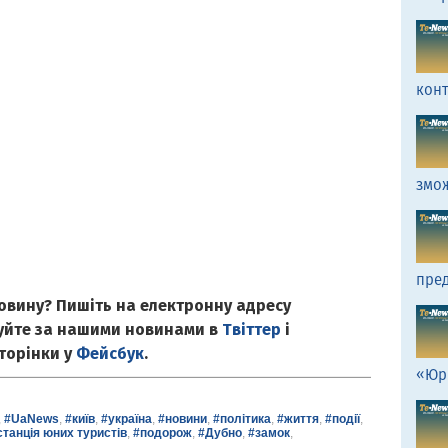
кон
змо
пред
овину? Пишіть на електронну адресу
куйте за нашими новинами в
Твіттер
і
сторінки у
Фейсбук
.
«Юр
,
#UaNews
,
#київ
,
#україна
,
#новини
,
#політика
,
#життя
,
#події
,
танція юних туристів
,
#подорож
,
#Дубно
,
#замок
,