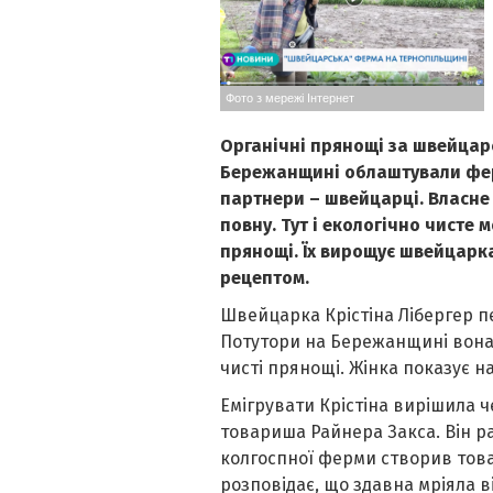
Фото з мережі Інтернет
Органічні прянощі за швейцарс
Бережанщині облаштували ферм
партнери – швейцарці. Власн
повну. Тут і екологічно чисте 
прянощі. Їх вирощує швейцарка
рецептом.
Швейцарка Крістіна Лібергер пер
Потутори на Бережанщині вона 
чисті прянощі. Жінка показує на
Емігрувати Крістіна вирішила 
товариша Райнера Закса. Він р
колгоспної ферми створив това
розповідає, що здавна мріяла в