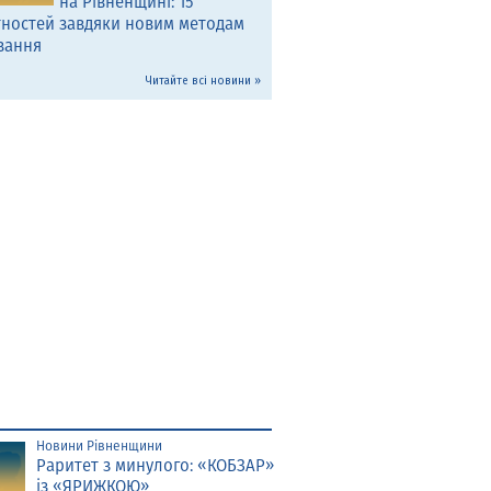
на Рівненщині: 15
тностей завдяки новим методам
вання
Читайте всі новини »
Новини Рівненщини
Раритет з минулого: «КОБЗАР»
із «ЯРИЖКОЮ»