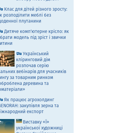
Клас для дітей різного зросту:
к розподілити меблі без
оденної плутанини
Дитяче комп’ютерне крісло: як
брати модель під зріст і звички
итини
Український
кліринговий дім
розпочав серію
альних вебінарів для учасників
ингу за товарним ринком
оброблена деревина та
оматеріали»
Як працює агрохолдинг
ENORAH: закупівля зерна та
іжнародний експорт
Виставку «Ї»
української художниці