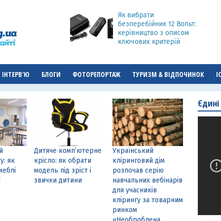
Як вибрати
безперебійник 12 Вольт:
керівництво з описом
ключових критерій
ІНТЕРВ'Ю
БЛОГИ
ФОТОРЕПОРТАЖ
ТУРИЗМ & ВІДПОЧИНОК
І
Єдині
й
Дитяче комп’ютерне
Український
у: як
крісло: як обрати
кліринговий дім
меблі
модель під зріст і
розпочав серію
ї
звички дитини
навчальних вебінарів
для учасників
клірингу за товарним
ринком
«Необроблена