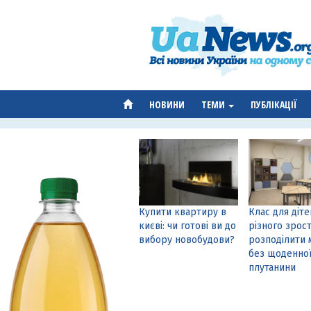
НОВИНИ
ТЕМИ
ПУБЛІКАЦІЇ
Купити квартиру в
Клас для діте
києві: чи готові ви до
різного зрост
вибору новобудови?
розподілити 
без щоденно
плутанини