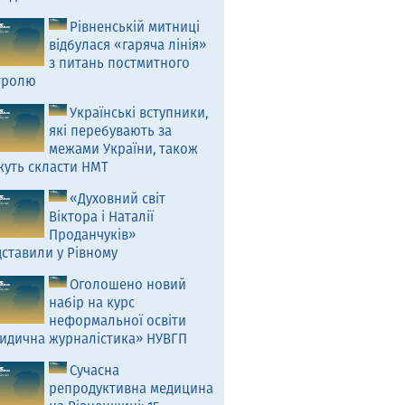
Рівненській митниці
відбулася «гаряча лінія»
з питань постмитного
тролю
Українські вступники,
які перебувають за
межами України, також
жуть скласти НМТ
«Духовний світ
Віктора і Наталії
Проданчуків»
ставили у Рівному
Оголошено новий
набір на курс
неформальної освіти
идична журналістика» НУВГП
Сучасна
репродуктивна медицина