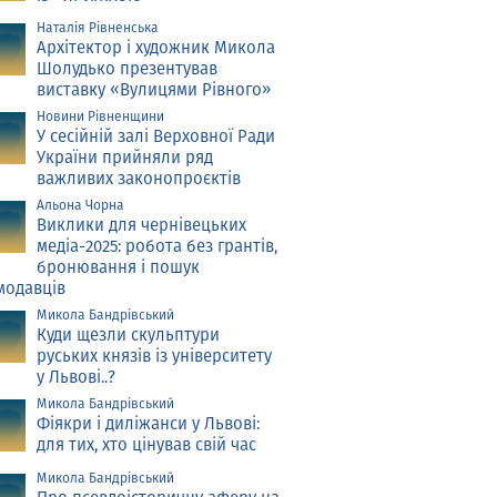
Наталія Рівненська
Архітектор і художник Микола
Шолудько презентував
виставку «Вулицями Рівного»
Новини Рівненщини
У сесійній залі Верховної Ради
України прийняли ряд
важливих законопроєктів
Альона Чорна
Виклики для чернівецьких
медіа-2025: робота без грантів,
бронювання і пошук
модавців
Микола Бандрівський
Куди щезли скульптури
руських князів із університету
у Львові..?
Микола Бандрівський
Фіякри і диліжанси у Львові:
для тих, хто цінував свій час
Микола Бандрівський