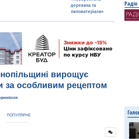
Радіо
деревина та
пиломатеріали»
рнопільщині вирощує
ти за особливим рецептом
ернопілля
Голо
ПОПУЛЯРНЕ