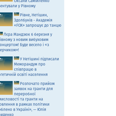
Оксани Самійленко
ентували у Рівному
Рівне, Нетішин,
Здолбунів - Академія
«FOX» запрошує до танцю
Лєра Мандзюк 6 березня у
івному з новим вибуховим
онцертом! Буде весело і «з
ерчиком»!
У Нетішині підписали
Меморандум про
співпрацю в
гетичній освіті населення
Розпочато прийом
заявок на гранти для
переробної
исловості та гранти на
овлення в рамках політики
блено в Україні», — Юлія
риденко