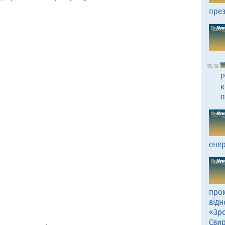
през
15:16
Р
к
п
енер
пром
відн
«Зро
Сви