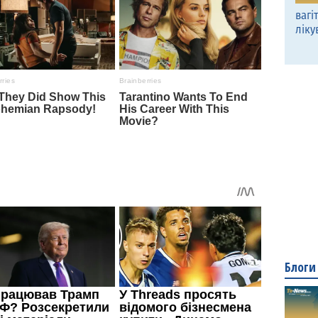
вагі
ліку
Блоги