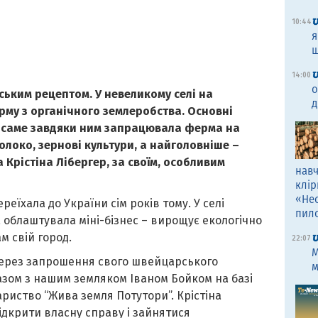
10:44
я
щ
14:00
о
ьким рецептом. У невеликому селі на
д
у з органічного землеробства. Основні
е саме завдяки ним запрацювала ферма на
молоко, зернові культури, а найголовніше –
 Крістіна Лібергер, за своїм, особливим
навч
клір
«Не
еїхала до України сім років тому. У селі
пил
облаштувала міні-бізнес – вирощує екологічно
м свій город.
22:07
M
через запрошення свого швейцарського
м
азом з нашим земляком Іваном Бойком на базі
риство “Жива земля Потутори”. Крістіна
ідкрити власну справу і зайнятися