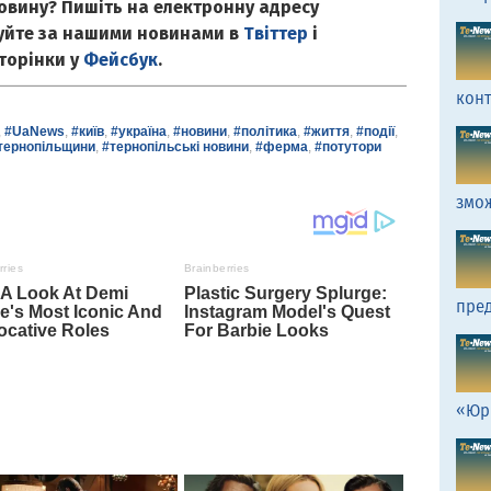
овину? Пишіть на електронну адресу
куйте за нашими новинами в
Твіттер
і
сторінки у
Фейсбук
.
кон
,
#UaNews
,
#київ
,
#україна
,
#новини
,
#політика
,
#життя
,
#події
,
тернопільщини
,
#тернопільські новини
,
#ферма
,
#потутори
змо
пред
«Юр