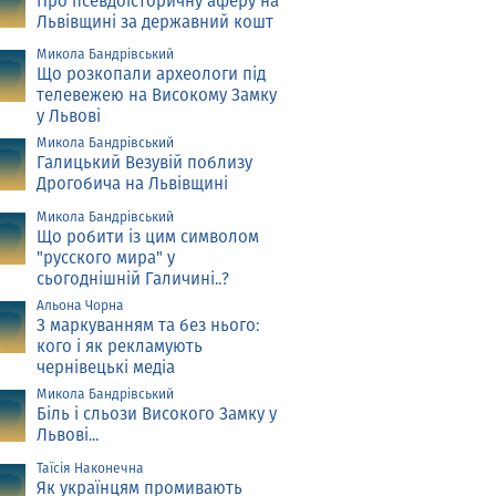
Про псевдоісторичну аферу на
Львівщині за державний кошт
Микола Бандрівський
Що розкопали археологи під
телевежею на Високому Замку
у Львові
Микола Бандрівський
Галицький Везувій поблизу
Дрогобича на Львівщині
Микола Бандрівський
Що робити із цим символом
"русского мира" у
сьогоднішній Галичині..?
Альона Чорна
З маркуванням та без нього:
кого і як рекламують
чернівецькі медіа
Микола Бандрівський
Біль і сльози Високого Замку у
Львові...
Таїсія Наконечна
Як українцям промивають