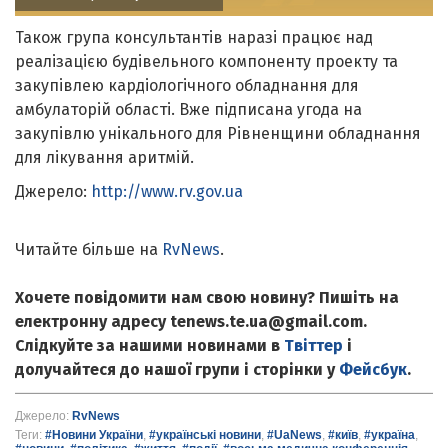
Також група консультантів наразі працює над
реалізацією будівельного компоненту проекту та
закупівлею кардіологічного обладнання для
амбулаторій області. Вже підписана угода на
закупівлю унікального для Рівненщини обладнання
для лікування аритмій.
Джерело:
http://www.rv.gov.ua
Читайте більше на
RvNews
.
Хочете повідомити нам свою новину? Пишіть на
електронну адресу tenews.te.ua@gmail.com.
Слідкуйте за нашими новинами в
Твіттер
і
долучайтеся до нашої групи і сторінки у
Фейсбук
.
Джерело:
RvNews
Теги:
#Новини України
,
#українські новини
,
#UaNews
,
#київ
,
#україна
,