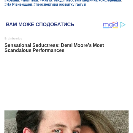
#новини
,
#політика
,
#життя
,
#події
,
#восьма медична конференція
,
#На Рівненщині
,
#перспективи розвитку галузі