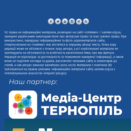
Усі права на інформаційні матеріали, розміщені на сайті «UANews» / uanews.org.ua,
захищені українським законодавством про авторське право та інші суміжні права. При
використанні, передруку інформаційних та фото-,відеоматеріалів сайту,
гіперпосилання на «UaNews» має міститися в першому абзаці тексту. Точка зору
редакції може не збігатися з точкою зору автора, а усі опубліковані матеріали не
претендують на об'єктивність та всебічність висвітлення теми, про яку йдеться.
Редакція не відповідає за достовірність та тлумачення наведеної інформації, а також
може не поділяти погляди та думки, висловлені читачами сайту в коментарях до
статей, а сам ресурс виконує винятково роль носія. Матеріали з поміткою (R)
публікуються на правах реклами. Інформаційні матеріали сайту uanews.org.ua є
інтелектуальною власністю інтернет-ресурсу