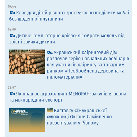
10:44
Клас для дітей різного зросту: як розподілити меблі
без щоденної плутанини
14:00
Дитяче комп’ютерне крісло: як обрати модель під
зріст і звички дитини
Український кліринговий дім
розпочав серію навчальних вебінарів
для учасників клірингу за товарним
ринком «Необроблена деревина та
пиломатеріали»
22:07
Як працює агрохолдинг MENORAH: закупівля зерна
та міжнародний експорт
Виставку «Ї» української
художниці Оксани Самійленко
презентували у Рівному