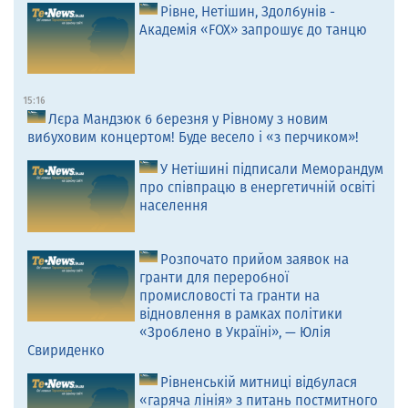
Рівне, Нетішин, Здолбунів -
Академія «FOX» запрошує до танцю
15:16
Лєра Мандзюк 6 березня у Рівному з новим
вибуховим концертом! Буде весело і «з перчиком»!
У Нетішині підписали Меморандум
про співпрацю в енергетичній освіті
населення
Розпочато прийом заявок на
гранти для переробної
промисловості та гранти на
відновлення в рамках політики
«Зроблено в Україні», — Юлія
Свириденко
Рівненській митниці відбулася
«гаряча лінія» з питань постмитного