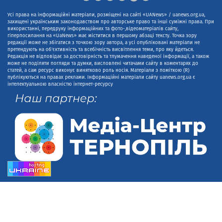
Усі права на інформаційні матеріали, розміщені на сайті «UANews» / uanews.org.ua,
захищені українським законодавством про авторське право та інші суміжні права. При
використанні, передруку інформаційних та фото-,відеоматеріалів сайту,
гіперпосилання на «UaNews» має міститися в першому абзаці тексту. Точка зору
редакції може не збігатися з точкою зору автора, а усі опубліковані матеріали не
претендують на об'єктивність та всебічність висвітлення теми, про яку йдеться.
Редакція не відповідає за достовірність та тлумачення наведеної інформації, а також
може не поділяти погляди та думки, висловлені читачами сайту в коментарях до
статей, а сам ресурс виконує винятково роль носія. Матеріали з поміткою (R)
публікуються на правах реклами. Інформаційні матеріали сайту uanews.org.ua є
інтелектуальною власністю інтернет-ресурсу