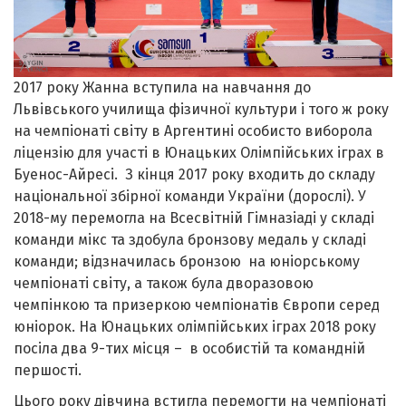
2017 року Жанна вступила на навчання до
Львівського училища фізичної культури і того ж року
на чемпіонаті світу в Аргентині особисто виборола
ліцензію для участі в Юнацьких Олімпійських іграх в
Буенос-Айресі. З кінця 2017 року входить до складу
національної збірної команди України (дорослі). У
2018-му перемогла на Всесвітній Гімназіаді у складі
команди мікс та здобула бронзову медаль у складі
команди; відзначилась бронзою на юніорському
чемпіонаті світу, а також була дворазовою
чемпінкою та призеркою чемпіонатів Європи серед
юніорок. На Юнацьких олімпійських іграх 2018 року
посіла два 9-тих місця – в особистій та командній
першості.
Цього року дівчина встигла перемогти на чемпіонаті