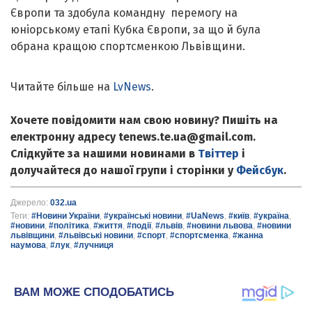
Європи та здобула командну перемогу на
юніорському етапі Кубка Європи, за що й була
обрана кращою спортсменкою Львівщини.
Читайте більше на
LvNews
.
Хочете повідомити нам свою новину? Пишіть на
електронну адресу tenews.te.ua@gmail.com.
Слідкуйте за нашими новинами в
Твіттер
і
долучайтеся до нашої групи і сторінки у
Фейсбук
.
Джерело:
032.ua
Теги:
#Новини України
,
#українські новини
,
#UaNews
,
#київ
,
#україна
,
#новини
,
#політика
,
#життя
,
#події
,
#львів
,
#новини львова
,
#новини
львівщини
,
#львівські новини
,
#спорт
,
#спортсменка
,
#жанна
наумова
,
#лук
,
#лучниця