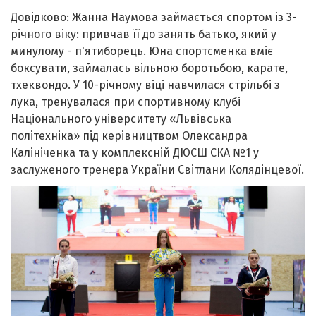
Довідково: Жанна Наумова займається спортом із 3-
річного віку: привчав її до занять батько, який у
минулому - п'ятиборець. Юна спортсменка вміє
боксувати, займалась вільною боротьбою, карате,
тхеквондо. У 10-річному віці навчилася стрільбі з
лука, тренувалася при спортивному клубі
Національного університету «Львівська
політехніка» під керівництвом Олександра
Калініченка та у комплексній ДЮСШ СКА №1 у
заслуженого тренера України Світлани Колядінцевої.