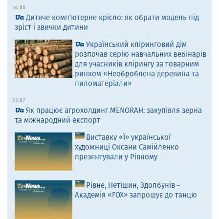
14:00
Дитяче комп’ютерне крісло: як обрати модель під
зріст і звички дитини
Український кліринговий дім
розпочав серію навчальних вебінарів
для учасників клірингу за товарним
ринком «Необроблена деревина та
пиломатеріали»
22:07
Як працює агрохолдинг MENORAH: закупівля зерна
та міжнародний експорт
Виставку «Ї» української
художниці Оксани Самійленко
презентували у Рівному
Рівне, Нетішин, Здолбунів -
Академія «FOX» запрошує до танцю