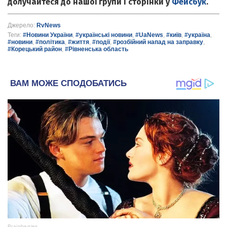
долучайтеся до нашої групи і сторінки у
Фейсбук
.
Джерело:
RvNews
Теги:
#Новини України
,
#українські новини
,
#UaNews
,
#київ
,
#україна
,
#новини
,
#політика
,
#життя
,
#події
,
#розбійний напад на заправку
,
#Корецький район
,
#Рівненська область