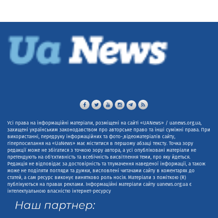
Усі права на інформаційні матеріали, розміщені на сайті «UANews» / uanews.org.ua,
захищені українським законодавством про авторське право та інші суміжні права. При
використанні, передруку інформаційних та фото-,відеоматеріалів сайту,
гіперпосилання на «UaNews» має міститися в першому абзаці тексту. Точка зору
редакції може не збігатися з точкою зору автора, а усі опубліковані матеріали не
претендують на об'єктивність та всебічність висвітлення теми, про яку йдеться.
Редакція не відповідає за достовірність та тлумачення наведеної інформації, а також
може не поділяти погляди та думки, висловлені читачами сайту в коментарях до
статей, а сам ресурс виконує винятково роль носія. Матеріали з поміткою (R)
публікуються на правах реклами. Інформаційні матеріали сайту uanews.org.ua є
інтелектуальною власністю інтернет-ресурсу