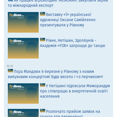
Як працює агрохолдинг MENORAH: закупівля зерна
та міжнародний експорт
Виставку «Ї» української
художниці Оксани Самійленко
презентували у Рівному
Рівне, Нетішин, Здолбунів -
Академія «FOX» запрошує до танцю
15:16
Лєра Мандзюк 6 березня у Рівному з новим
вибуховим концертом! Буде весело і «з перчиком»!
У Нетішині підписали Меморандум
про співпрацю в енергетичній освіті
населення
Розпочато прийом заявок на
гранти для переробної