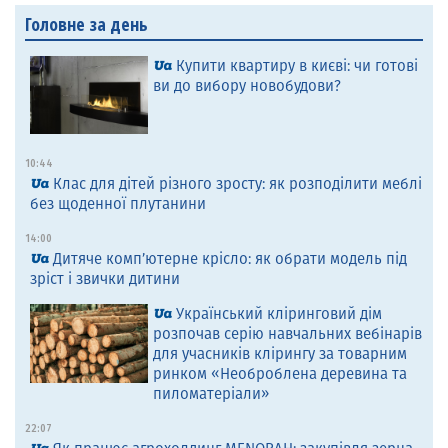
Головне за день
Купити квартиру в києві: чи готові
ви до вибору новобудови?
10:44
Клас для дітей різного зросту: як розподілити меблі
без щоденної плутанини
14:00
Дитяче комп’ютерне крісло: як обрати модель під
зріст і звички дитини
Український кліринговий дім
розпочав серію навчальних вебінарів
для учасників клірингу за товарним
ринком «Необроблена деревина та
пиломатеріали»
22:07