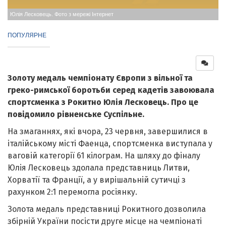
Юлія Лесковець. Фото з мережі Інтернет
ПОПУЛЯРНЕ
З
олоту медаль чемпіонату Європи з вільної та
греко-римської боротьби серед кадетів завоювала
спортсменка з Рокитно
Юлія Лесковець.
Про це
повідомило рівненське Суспільне.
На змаганнях, які вчора, 23 червня, завершилися в
італійському місті Фаенца, спортсменка виступала у
ваговій категорії 61 кілограм. На шляху до фіналу
Юлія Лесковець здолала представниць Литви,
Хорватії та Франції, а у вирішальній сутичці з
рахунком 2:1 перемогла росіянку.
Золота медаль представниці Рокитного дозволила
збірній України посісти друге місце на чемпіонаті