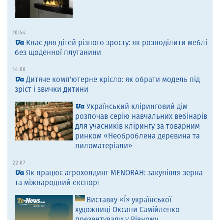
10:44
Клас для дітей різного зросту: як розподілити меблі
без щоденної плутанини
14:00
Дитяче комп’ютерне крісло: як обрати модель під
зріст і звички дитини
Український кліринговий дім
розпочав серію навчальних вебінарів
для учасників клірингу за товарним
ринком «Необроблена деревина та
пиломатеріали»
22:07
Як працює агрохолдинг MENORAH: закупівля зерна
та міжнародний експорт
Виставку «Ї» української
художниці Оксани Самійленко
презентували у Рівному