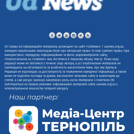
Усі права на інформаційні матеріали, розміщені на сайті «UANews» / uanews.org.ua,
захищені українським законодавством про авторське право та інші суміжні права. При
використанні, передруку інформаційних та фото-,відеоматеріалів сайту,
гіперпосилання на «UaNews» має міститися в першому абзаці тексту. Точка зору
редакції може не збігатися з точкою зору автора, а усі опубліковані матеріали не
претендують на об'єктивність та всебічність висвітлення теми, про яку йдеться.
Редакція не відповідає за достовірність та тлумачення наведеної інформації, а також
може не поділяти погляди та думки, висловлені читачами сайту в коментарях до
статей, а сам ресурс виконує винятково роль носія. Матеріали з поміткою (R)
публікуються на правах реклами. Інформаційні матеріали сайту uanews.org.ua є
інтелектуальною власністю інтернет-ресурсу