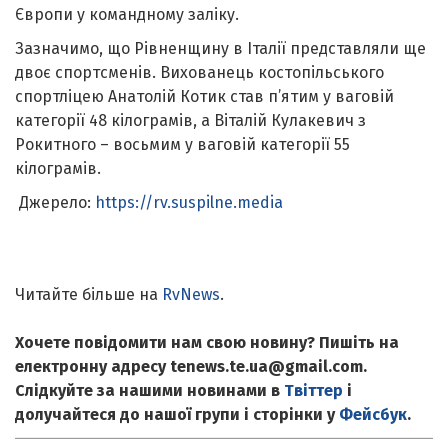
Європи у командному заліку.
Зазначимо, що Рівненщину в Італії представляли ще
двоє спортсменів. Вихованець костопільського
спортліцею Анатолій Котик став п’ятим у ваговій
категорії 48 кілограмів, а Віталій Кулакевич з
Рокитного – восьмим у ваговій категорії 55
кілограмів.
Джерело:
https://rv.suspilne.media
Читайте більше на
RvNews
.
Хочете повідомити нам свою новину? Пишіть на
електронну адресу tenews.te.ua@gmail.com.
Слідкуйте за нашими новинами в
Твіттер
і
долучайтеся до нашої групи і сторінки у
Фейсбук
.