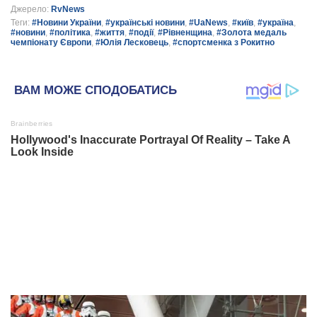
Джерело:
RvNews
Теги:
#Новини України
,
#українські новини
,
#UaNews
,
#київ
,
#україна
,
#новини
,
#політика
,
#життя
,
#події
,
#Рівненщина
,
#Золота медаль
чемпіонату Європи
,
#Юлія Лесковець
,
#спортсменка з Рокитно