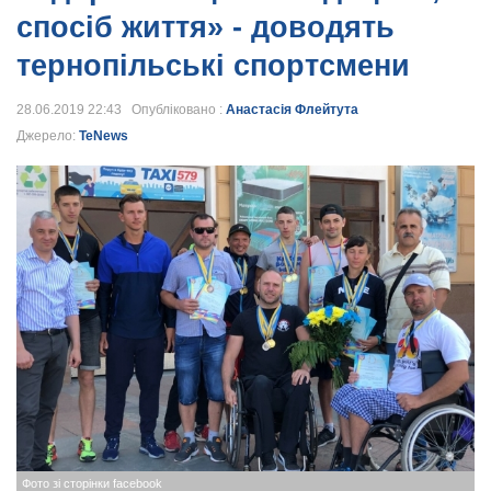
спосіб життя» - доводять
тернопільські спортсмени
28.06.2019 22:43 Опубліковано :
Анастасія Флейтута
Джерело:
TeNews
Фото зі сторінки facebook