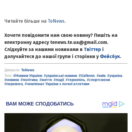
Читайте більше на
TeNews
.
Хочете повідомити нам свою новину? Пишіть на
електронну адресу tenews.te.ua@gmail.com.
Слідкуйте за нашими новинами в
Твіттер
і
долучайтеся до нашої групи і сторінки у
Фейсбук
.
Джерело:
TeNews
Теги:
#Новини України
,
#українські новини
,
#UaNews
,
#київ
,
#україна
,
#новини
,
#політика
,
#життя
,
#події
,
#тернопіль
,
#спортсмени
,
#перемога
,
#чемпіонат України з легкої атлетики