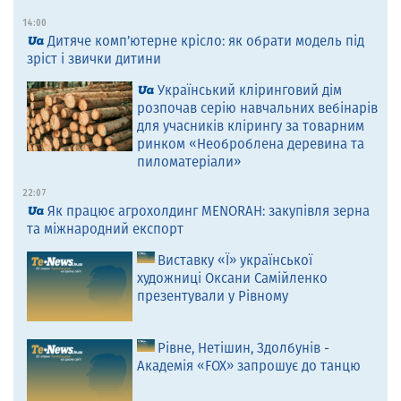
14:00
Дитяче комп’ютерне крісло: як обрати модель під
зріст і звички дитини
Український кліринговий дім
розпочав серію навчальних вебінарів
для учасників клірингу за товарним
ринком «Необроблена деревина та
пиломатеріали»
22:07
Як працює агрохолдинг MENORAH: закупівля зерна
та міжнародний експорт
Виставку «Ї» української
художниці Оксани Самійленко
презентували у Рівному
Рівне, Нетішин, Здолбунів -
Академія «FOX» запрошує до танцю