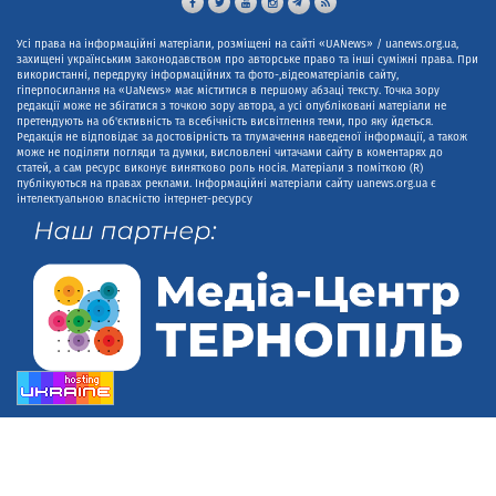
Усі права на інформаційні матеріали, розміщені на сайті «UANews» / uanews.org.ua,
захищені українським законодавством про авторське право та інші суміжні права. При
використанні, передруку інформаційних та фото-,відеоматеріалів сайту,
гіперпосилання на «UaNews» має міститися в першому абзаці тексту. Точка зору
редакції може не збігатися з точкою зору автора, а усі опубліковані матеріали не
претендують на об'єктивність та всебічність висвітлення теми, про яку йдеться.
Редакція не відповідає за достовірність та тлумачення наведеної інформації, а також
може не поділяти погляди та думки, висловлені читачами сайту в коментарях до
статей, а сам ресурс виконує винятково роль носія. Матеріали з поміткою (R)
публікуються на правах реклами. Інформаційні матеріали сайту uanews.org.ua є
інтелектуальною власністю інтернет-ресурсу