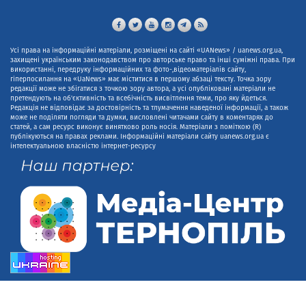
Усі права на інформаційні матеріали, розміщені на сайті «UANews» / uanews.org.ua,
захищені українським законодавством про авторське право та інші суміжні права. При
використанні, передруку інформаційних та фото-,відеоматеріалів сайту,
гіперпосилання на «UaNews» має міститися в першому абзаці тексту. Точка зору
редакції може не збігатися з точкою зору автора, а усі опубліковані матеріали не
претендують на об'єктивність та всебічність висвітлення теми, про яку йдеться.
Редакція не відповідає за достовірність та тлумачення наведеної інформації, а також
може не поділяти погляди та думки, висловлені читачами сайту в коментарях до
статей, а сам ресурс виконує винятково роль носія. Матеріали з поміткою (R)
публікуються на правах реклами. Інформаційні матеріали сайту uanews.org.ua є
інтелектуальною власністю інтернет-ресурсу