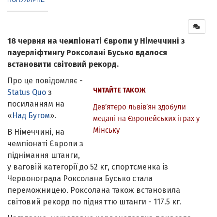
18 червня на чемпіонаті Європи у Німеччині з
пауерліфтингу Роксолані Бусько вдалося
встановити світовий рекорд.
Про це повідомляє -
ЧИТАЙТЕ ТАКОЖ
Status Quо
з
посиланням на
Дев’ятеро львів’ян здобули
«
Над Бугом
».
медалі на Європейських іграх у
Мінську
В Німеччині, на
чемпіонаті Європи з
піднімання штанги,
у ваговій категорії до 52 кг, спортсменка із
Червонограда Роксолана Бусько стала
переможницею. Роксолана також встановила
світовий рекорд по підняттю штанги - 117.5 кг.