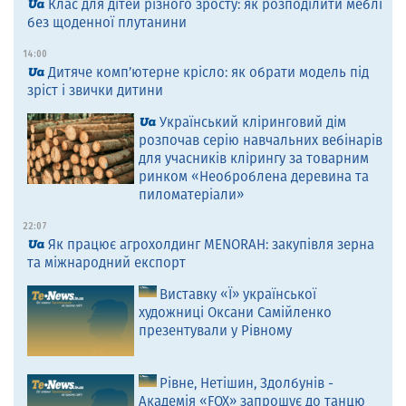
Клас для дітей різного зросту: як розподілити меблі
без щоденної плутанини
14:00
Дитяче комп’ютерне крісло: як обрати модель під
зріст і звички дитини
Український кліринговий дім
розпочав серію навчальних вебінарів
для учасників клірингу за товарним
ринком «Необроблена деревина та
пиломатеріали»
22:07
Як працює агрохолдинг MENORAH: закупівля зерна
та міжнародний експорт
Виставку «Ї» української
художниці Оксани Самійленко
презентували у Рівному
Рівне, Нетішин, Здолбунів -
Академія «FOX» запрошує до танцю