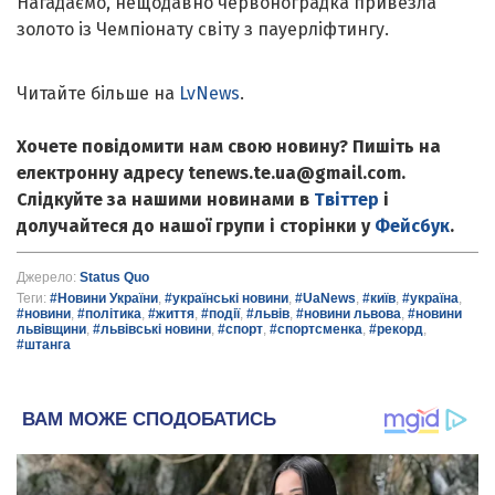
Нагадаємо, нещодавно червоноградка привезла
золото із Чемпіонату світу з пауерліфтингу.
Читайте більше на
LvNews
.
Хочете повідомити нам свою новину? Пишіть на
електронну адресу tenews.te.ua@gmail.com.
Слідкуйте за нашими новинами в
Твіттер
і
долучайтеся до нашої групи і сторінки у
Фейсбук
.
Джерело:
Status Quо
Теги:
#Новини України
,
#українські новини
,
#UaNews
,
#київ
,
#україна
,
#новини
,
#політика
,
#життя
,
#події
,
#львів
,
#новини львова
,
#новини
львівщини
,
#львівські новини
,
#спорт
,
#спортсменка
,
#рекорд
,
#штанга