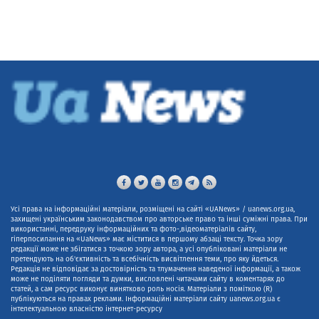
Усі права на інформаційні матеріали, розміщені на сайті «UANews» / uanews.org.ua,
захищені українським законодавством про авторське право та інші суміжні права. При
використанні, передруку інформаційних та фото-,відеоматеріалів сайту,
гіперпосилання на «UaNews» має міститися в першому абзаці тексту. Точка зору
редакції може не збігатися з точкою зору автора, а усі опубліковані матеріали не
претендують на об'єктивність та всебічність висвітлення теми, про яку йдеться.
Редакція не відповідає за достовірність та тлумачення наведеної інформації, а також
може не поділяти погляди та думки, висловлені читачами сайту в коментарях до
статей, а сам ресурс виконує винятково роль носія. Матеріали з поміткою (R)
публікуються на правах реклами. Інформаційні матеріали сайту uanews.org.ua є
інтелектуальною власністю інтернет-ресурсу