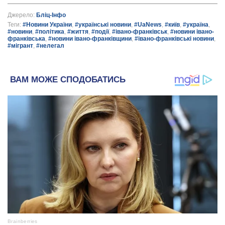
Джерело:
Бліц-Інфо
Теги:
#Новини України
,
#українські новини
,
#UaNews
,
#київ
,
#україна
,
#новини
,
#політика
,
#життя
,
#події
,
#івано-франківськ
,
#новини івано-
франківська
,
#новини івано-франківщини
,
#івано-франківські новини
,
#мігрант
,
#нелегал