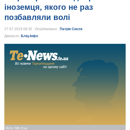
іноземця, якого не раз
позбавляли волі
27.07.2019 08:35 Опубліковано :
Патрік Скеля
Джерело:
Бліц-Інфо
Фото: blitz.if.ua.