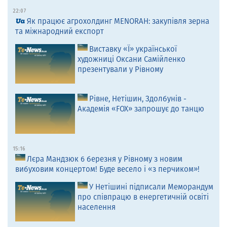
22:07
Як працює агрохолдинг MENORAH: закупівля зерна
та міжнародний експорт
Виставку «Ї» української
художниці Оксани Самійленко
презентували у Рівному
Рівне, Нетішин, Здолбунів -
Академія «FOX» запрошує до танцю
15:16
Лєра Мандзюк 6 березня у Рівному з новим
вибуховим концертом! Буде весело і «з перчиком»!
У Нетішині підписали Меморандум
про співпрацю в енергетичній освіті
населення