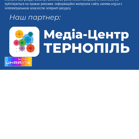
публікуються на правах реклами. Інформаційні матеріали сайту uanews.org.ua є
інтелектуальною власністю інтернет-ресурсу