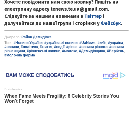
Хочете повідомити нам свою новину? Пишіть на
електронну адресу tenews.te.ua@gmail.com.
Слідкуйте за нашими новинами в
Твіттер
і
долучайтеся до нашої групи і сторінки у
Фейсбук
.
Джерело:
Район Демидівка
Теги:
#Новини України
,
#українські новини
,
#UaNews
,
#київ
,
#україна
,
#новини
,
#політика
,
#життя
,
#події
,
#рівне
,
#новини рівного
,
#новини
рівненщини
,
#рівненські новини
,
#молоко
,
#Демидівщина
,
#Вербень
,
#молочна ферма