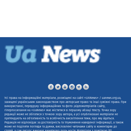
Усі права на інформаційні матеріали, розміщені на сайті «UANews» / uanews.org.ua,
захищені українським законодавством про авторське право та інші суміжні права. При
використанні, передруку інформаційних та фото-,відеоматеріалів сайту,
гіперпосилання на «UaNews» має міститися в першому абзаці тексту. Точка зору
редакції може не збігатися з точкою зору автора, а усі опубліковані матеріали не
претендують на об'єктивність та всебічність висвітлення теми, про яку йдеться.
Редакція не відповідає за достовірність та тлумачення наведеної інформації, а також
може не поділяти погляди та думки, висловлені читачами сайту в коментарях до
статей, а сам ресурс виконує винятково роль носія. Матеріали з поміткою (R)