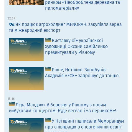
ринком «Необроблена деревина та
пиломатеріали»
22:07
Як працює агрохолдинг MENORAH: закупівля зерна
та міжнародний експорт
Виставку «Ї» української
художниці Оксани Самійленко
презентували у Рівному
Рівне, Нетішин, Здолбунів -
Академія «FOX» запрошує до танцю
15:16
Лєра Мандзюк 6 березня у Рівному з новим
вибуховим концертом! Буде весело і «з перчиком»!
У Нетішині підписали Меморандум
про співпрацю в енергетичній освіті