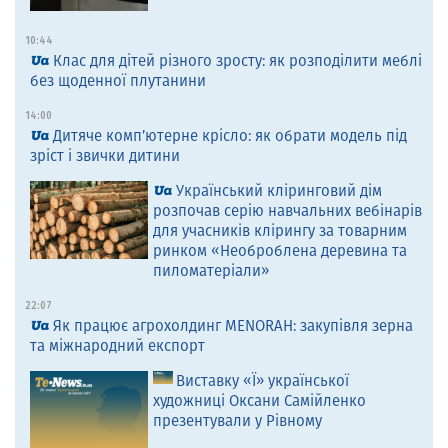
10:44
Клас для дітей різного зросту: як розподілити меблі
без щоденної плутанини
14:00
Дитяче комп’ютерне крісло: як обрати модель під
зріст і звички дитини
Український кліринговий дім
розпочав серію навчальних вебінарів
для учасників клірингу за товарним
ринком «Необроблена деревина та
пиломатеріали»
22:07
Як працює агрохолдинг MENORAH: закупівля зерна
та міжнародний експорт
Виставку «Ї» української
художниці Оксани Самійленко
презентували у Рівному