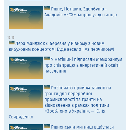
Рівне, Нетішин, Здолбунів -
Академія «FOX» запрошує до танцю
15:16
Лєра Мандзюк 6 березня у Рівному з новим
вибуховим концертом! Буде весело і «з перчиком»!
У Нетішині підписали Меморандум
про співпрацю в енергетичній освіті
населення
Розпочато прийом заявок на
гранти для переробної
промисловості та гранти на
відновлення в рамках політики
«Зроблено в Україні», — Юлія
Свириденко
Рівненській митниці відбулася