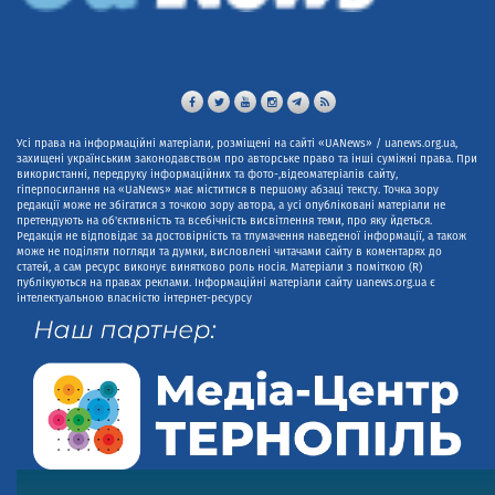
Усі права на інформаційні матеріали, розміщені на сайті «UANews» / uanews.org.ua,
захищені українським законодавством про авторське право та інші суміжні права. При
використанні, передруку інформаційних та фото-,відеоматеріалів сайту,
гіперпосилання на «UaNews» має міститися в першому абзаці тексту. Точка зору
редакції може не збігатися з точкою зору автора, а усі опубліковані матеріали не
претендують на об'єктивність та всебічність висвітлення теми, про яку йдеться.
Редакція не відповідає за достовірність та тлумачення наведеної інформації, а також
може не поділяти погляди та думки, висловлені читачами сайту в коментарях до
статей, а сам ресурс виконує винятково роль носія. Матеріали з поміткою (R)
публікуються на правах реклами. Інформаційні матеріали сайту uanews.org.ua є
інтелектуальною власністю інтернет-ресурсу