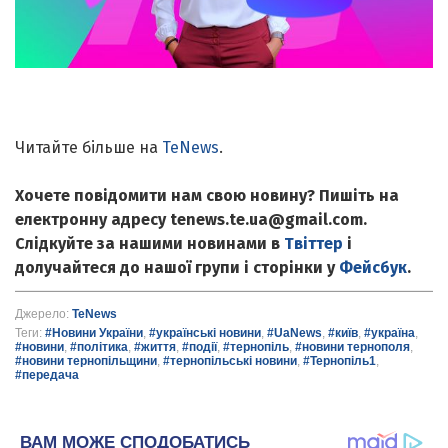
Читайте більше на
TeNews
.
Хочете повідомити нам свою новину? Пишіть на
електронну адресу tenews.te.ua@gmail.com.
Слідкуйте за нашими новинами в
Твіттер
і
долучайтеся до нашої групи і сторінки у
Фейсбук
.
Джерело:
TeNews
Теги:
#Новини України
,
#українські новини
,
#UaNews
,
#київ
,
#україна
,
#новини
,
#політика
,
#життя
,
#події
,
#тернопіль
,
#новини тернополя
,
#новини тернопільщини
,
#тернопільські новини
,
#Тернопіль1
,
#передача