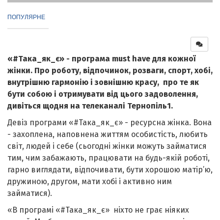
ПОПУЛЯРНЕ
«#Така_як_є» - програма must have для кожної
жінки. Про роботу, відпочинок, розваги, спорт, хобі,
внутрішню гармонію і зовнішню красу, про те як
бути собою і отримувати від цього задоволення,
дивіться щодня на телеканалі Тернопіль1.
Девіз програми «#Така_як_є» - ресурсна жінка. Вона
- захоплена, наповнена життям особистість, любить
світ, людей і себе (сьогодні жінки можуть займатися
тим, чим забажають, працювати на будь-якій роботі,
гарно виглядати, відпочивати, бути хорошою матір’ю,
дружиною, другом, мати хобі і активно ним
займатися).
«В програмі «#Така_як_є» ніхто не грає ніяких