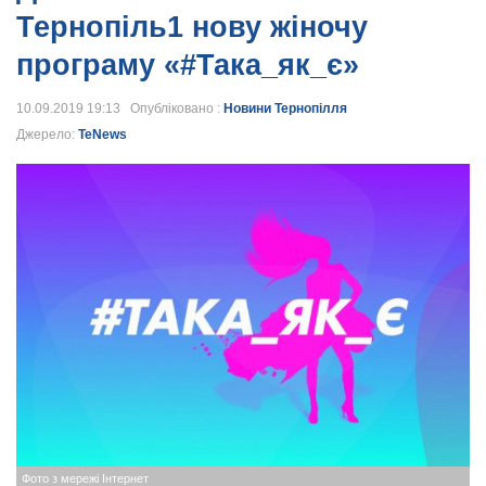
Тернопіль1 нову жіночу
програму «#Така_як_є»
10.09.2019 19:13 Опубліковано :
Новини Тернопілля
Джерело:
TeNews
Фото з мережі Інтернет