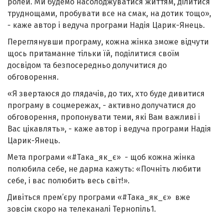
ролей. Ми будемо насолоджуватися життям, ділитися
труднощами, пробувати все на смак, на дотик тощо»,
- каже автор і ведуча програми Надія Царик-Янець.
Переглянувши програму, кожна жінка зможе відчути
щось притаманне тільки їй, поділитися своїм
досвідом та безпосередньо долучитися до
обговорення.
«Я звертаюся до глядачів, до тих, хто буде дивитися
програму в соцмережах, - активно долучатися до
обговорення, пропонувати теми, які Вам важливі і
Вас цікавлять», - каже автор і ведуча програми Надія
Царик-Янець.
Мета програми «#Така_як_є» - щоб кожна жінка
полюбила себе, не дарма кажуть: «Почніть любити
себе, і вас полюбить весь світ!».
Дивіться прем’єру програми «#Така_як_є» вже
зовсім скоро на телеканалі Тернопіль1.