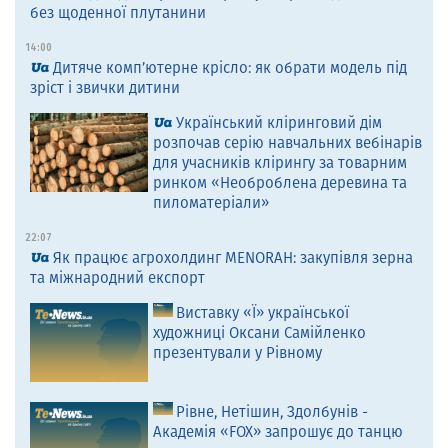
без щоденної плутанини
14:00
Дитяче комп’ютерне крісло: як обрати модель під
зріст і звички дитини
Український кліринговий дім
розпочав серію навчальних вебінарів
для учасників клірингу за товарним
ринком «Необроблена деревина та
пиломатеріали»
22:07
Як працює агрохолдинг MENORAH: закупівля зерна
та міжнародний експорт
Виставку «Ї» української
художниці Оксани Самійленко
презентували у Рівному
Рівне, Нетішин, Здолбунів -
Академія «FOX» запрошує до танцю