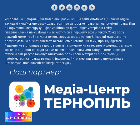
Усі права на інформаційні матеріали, розміщені на сайті «UANews» / uanews.org.ua,
захищені українським законодавством про авторське право та інші суміжні права. При
використанні, передруку інформаційних та фото-,відеоматеріалів сайту,
гіперпосилання на «UaNews» має міститися в першому абзаці тексту. Точка зору
редакції може не збігатися з точкою зору автора, а усі опубліковані матеріали не
претендують на об'єктивність та всебічність висвітлення теми, про яку йдеться.
Редакція не відповідає за достовірність та тлумачення наведеної інформації, а також
може не поділяти погляди та думки, висловлені читачами сайту в коментарях до
статей, а сам ресурс виконує винятково роль носія. Матеріали з поміткою (R)
публікуються на правах реклами. Інформаційні матеріали сайту uanews.org.ua є
інтелектуальною власністю інтернет-ресурсу