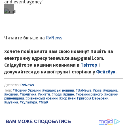
and event agency”
Читайте більше на
RvNews
.
Хочете повідомити нам свою новину? Пишіть на
електронну адресу tenews.te.ua@gmail.com.
Слідкуйте за нашими новинами в
Твіттер
і
долучайтеся до нашої групи і сторінки у
Фейсбук
.
Джерело:
RvNews
Теги:
#Новини України
,
#українські новини
,
#UaNews
,
#київ
,
#україна
,
#новини
,
#політика
,
#життя
,
#події
,
#рівне
,
#новини рівного
,
#новини
рівненщини
,
#рівненські новини
,
#хор імені Григорія Верьовки
,
#музика
,
#культура
,
#МБК