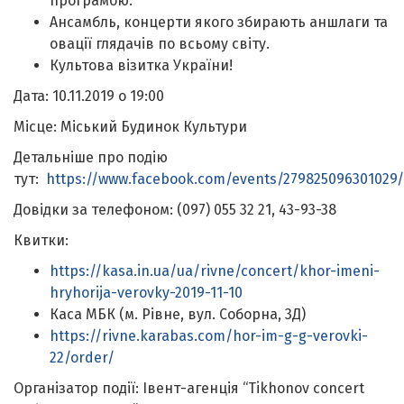
програмою.
Ансамбль, концерти якого збирають аншлаги та
овації глядачів по всьому світу.
Культова візитка України!
Дата: 10.11.2019 о 19:00
Місце: Міський Будинок Культури
Детальніше про подію
тут:
https://www.facebook.com/events/279825096301029/
Довідки за телефоном: (097) 055 32 21, 43-93-38
Квитки:
https://kasa.in.ua/ua/rivne/concert/khor-imeni-
hryhorija-verovky-2019-11-10
Каса МБК (м. Рівне, вул. Соборна, 3Д)
https://rivne.karabas.com/hor-im-g-g-verovki-
22/order/
Організатор події: Івент-агенція “Tikhonov сoncert