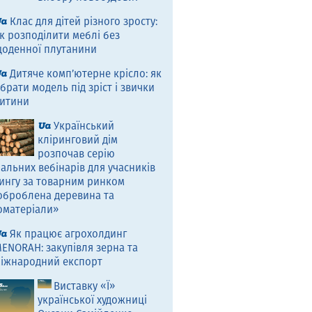
Клас для дітей різного зросту:
к розподілити меблі без
оденної плутанини
Дитяче комп’ютерне крісло: як
брати модель під зріст і звички
итини
Український
кліринговий дім
розпочав серію
альних вебінарів для учасників
ингу за товарним ринком
оброблена деревина та
оматеріали»
Як працює агрохолдинг
ENORAH: закупівля зерна та
іжнародний експорт
Виставку «Ї»
української художниці