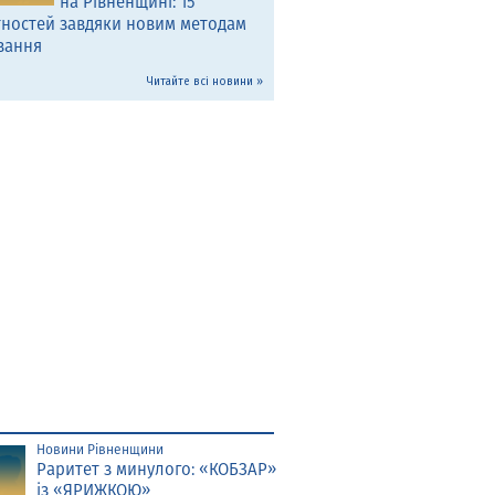
на Рівненщині: 15
тностей завдяки новим методам
вання
Читайте всі новини »
Новини Рівненщини
Раритет з минулого: «КОБЗАР»
із «ЯРИЖКОЮ»