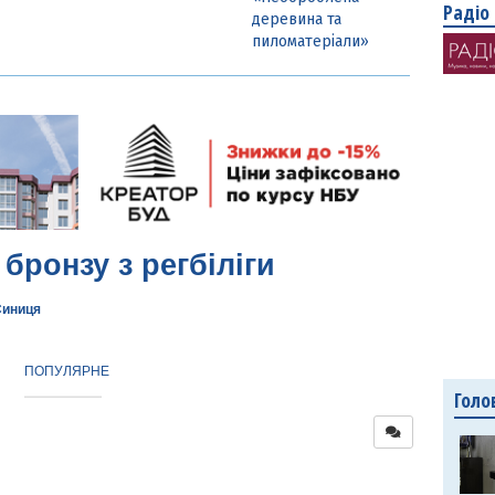
Радіо
деревина та
пиломатеріали»
бронзу з регбіліги
Синиця
ПОПУЛЯРНЕ
Голо