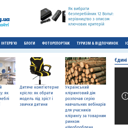
Як вибрати
безперебійник 12 Вольт:
керівництво з описом
ключових критерій
ІНТЕРВ'Ю
БЛОГИ
ФОТОРЕПОРТАЖ
ТУРИЗМ & ВІДПОЧИНОК
І
Єдині
й
Дитяче комп’ютерне
Український
у: як
крісло: як обрати
кліринговий дім
меблі
модель під зріст і
розпочав серію
ї
звички дитини
навчальних вебінарів
для учасників
клірингу за товарним
ринком
«Необроблена