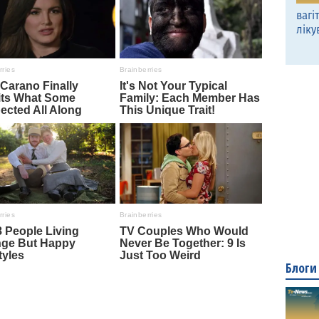
вагі
ліку
Блоги