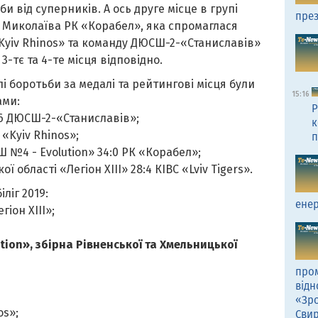
и від суперників. А ось друге місце в групі
през
з Миколаїва РК
«
Корабел
»
, яка спромаглася
Kyiv Rhinos
»
та команду ДЮСШ-2-
«
Станиславів
»
3-тє та 4-те місця відповідно.
і боротьби за медалі та рейтингові місця були
15:16
ами:
Р
6 ДЮСШ-2-
«
Станиславів
»;
к
6
«
Kyiv Rhinos
»
;
п
Ш №4 - Evolution
»
34:0 РК
«
Корабел
»;
кої області
«
Легіон ХІІІ
»
28:4 КІВС
«
Lviv Tigers
»
.
ліг 2019:
енер
егіон ХІІІ
»
;
tion
»
, збірна Рівненської та Хмельницької
пром
відн
«Зро
os
»
;
Сви