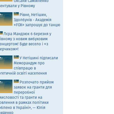
Оксани Самійленко
ентували у Рівному
Рівне, Нетішин,
Здолбунів - Академія
«FOX» запрошує до танцю
Лєра Мандзюк 6 березня у
івному з новим вибуховим
онцертом! Буде весело і «з
ерчиком»!
У Нетішині підписали
Меморандум про
співпрацю в
гетичній освіті населення
Розпочато прийом
заявок на гранти для
переробної
исловості та гранти на
овлення в рамках політики
блено в Україні», — Юлія
риденко