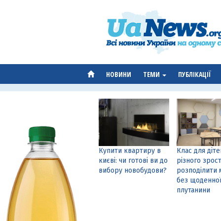
НОВИНИ
ТЕМИ
ПУБЛІКАЦІЇ
Купити квартиру в
Клас для діте
києві: чи готові ви до
різного зрост
вибору новобудови?
розподілити 
без щоденно
плутанини