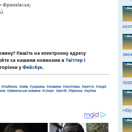
о-Франківськ;
).
кон
овину? Пишіть на електронну адресу
змо
куйте за нашими новинами в
Твіттер
і
сторінки у
Фейсбук
.
пред
,
#UaNews
,
#київ
,
#україна
,
#новини
,
#політика
,
#життя
,
#події
,
ини
,
#рівненські новини
,
#спорт
,
#регбі
,
#бронза
,
#кубок
«Юр