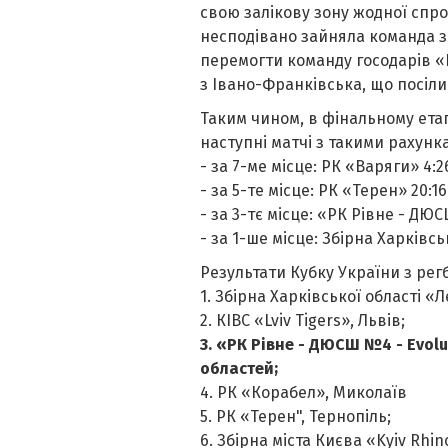
свою залікову зону жодної спроб
несподівано зайняла команда 
перемогти команду госодарів
«
з Івано-Франківська, що посіли 
Таким чином, в фінальному етап
наступні матчі з такими рахунк
- за 7-ме місце: РК
«
Варяги
»
4:2
- за 5-те місце: РК
«
Терен
»
20:1
- за 3-тє місце:
«
РК Рівне - ДЮС
- за 1-ше місце: Збірна Харківсь
Результати Кубку України з регбі
1. Збірна Харківської області
«
Л
2. КІВС
«
Lviv Tigers
»
, Львів;
3.
«
РК Рівне - ДЮСШ №4 - Evolu
областей;
4. РК
«
Корабел
»
, Миколаїв
5. РК
«
Терен", Тернопіль;
6. Збірна міста Києва
«
Kyiv Rhin