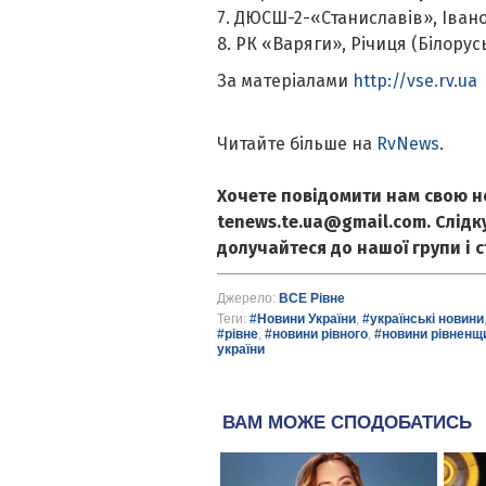
7. ДЮСШ-2-
«
Станиславів
»
, Іван
8. РК
«
Варяги
»
, Річиця (Білорусь
За матеріалами
http://vse.rv.ua
Читайте більше на
RvNews
.
Хочете повідомити нам свою н
tenews.te.ua@gmail.com. Слід
долучайтеся до нашої групи і 
Джерело:
ВСЕ Рівне
Теги:
#Новини України
,
#українські новини
#рівне
,
#новини рівного
,
#новини рівненщ
україни