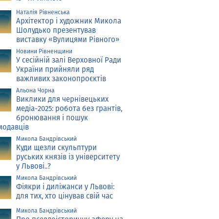
Наталія Рівненська
Архітектор і художник Микола
Шолудько презентував
виставку «Вулицями Рівного»
Новини Рівненщини
У сесійній залі Верховної Ради
України прийняли ряд
важливих законопроєктів
Альона Чорна
Виклики для чернівецьких
медіа-2025: робота без грантів,
бронювання і пошук
модавців
Микола Бандрівський
Куди щезли скульптури
руських князів із університету
у Львові..?
Микола Бандрівський
Фіякри і диліжанси у Львові:
для тих, хто цінував свій час
Микола Бандрівський