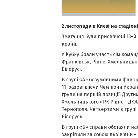
2 листопада в Києві на стадіон
Змагання були присвячені 13-й 
країні.
У Кубку брали участь сім команд
Франківськ, Рівне, Хмельницький
Білорусі.
В групі
«
А
»
безумовними фаворит
11-разові діючи Чемпіони Украї
групи на першій позиції. Другим
Хмельницького
«
РК Рівне - ДЮС
Тернополя. Четвертими в групі
Білорусь.
В групі
«
Б
»
справи обстаяли на
закріпили за собою львів'яни -