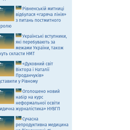
Рівненській митниці
відбулася «гаряча лінія»
з питань постмитного
тролю
Українські вступники,
які перебувають за
межами України, також
жуть скласти НМТ
«Духовний світ
Віктора і Наталії
Проданчуків»
ставили у Рівному
Оголошено новий
набір на курс
неформальної освіти
идична журналістика» НУВГП
Сучасна
репродуктивна медицина