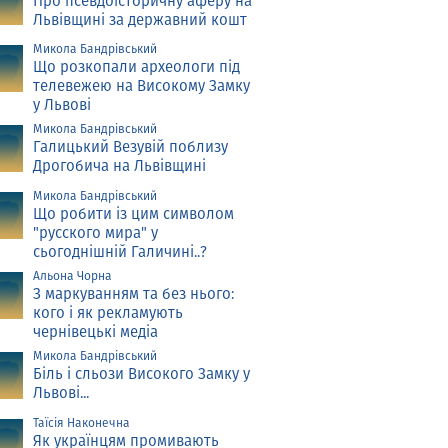
Про псевдоісторичну аферу на
Львівщині за державний кошт
Микола Бандрівський
Що розкопали археологи під
телевежею на Високому Замку
у Львові
Микола Бандрівський
Галицький Везувій поблизу
Дрогобича на Львівщині
Микола Бандрівський
Що робити із цим символом
"русского мира" у
сьогоднішній Галичині..?
Альона Чорна
З маркуванням та без нього:
кого і як рекламують
чернівецькі медіа
Микола Бандрівський
Біль і сльози Високого Замку у
Львові...
Таїсія Наконечна
Як українцям промивають