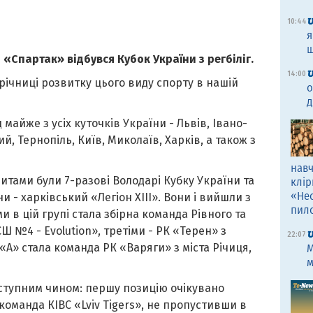
10:44
я
щ
і
«
Спартак
»
відбувся Кубок України з регбіліг.
14:00
річниці розвитку цього виду спорту в нашій
о
д
 майже з усіх куточків України - Львів, Івано-
, Тернопіль, Київ, Миколаїв, Харків, а також з
навч
ами були 7-разові Володарі Кубку України та
клір
«Не
ни - харківський
«
Легіон ХІІІ
»
. Вони і вийшли з
пил
и в цій групі стала збірна команда Рівного та
Ш №4 - Evolution
»
, третіми - РК
«
Терен
»
з
22:07
«
А
»
стала команда РК
«
Варяги
»
з міста Річиця,
M
м
ступним чином: першу позицію очікувано
 команда КІВС
«
Lviv Tigers
»
, не пропустивши в