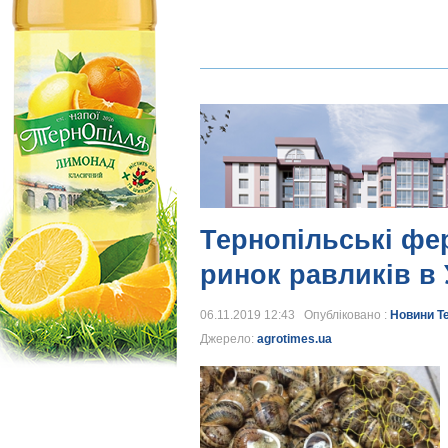
Тернопільські фе
ринок равликів в 
06.11.2019 12:43 Опубліковано :
Новини Т
Джерело:
agrotimes.ua