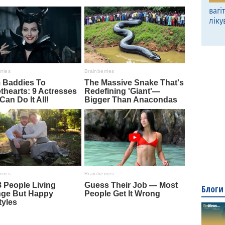
вагі
ліку
Блоги