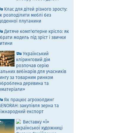
Клас для дітей різного зросту:
к розподілити меблі без
оденної плутанини
Дитяче комп’ютерне крісло: як
брати модель під зріст і звички
итини
Український
кліринговий дім
розпочав серію
альних вебінарів для учасників
ингу за товарним ринком
оброблена деревина та
оматеріали»
Як працює агрохолдинг
ENORAH: закупівля зерна та
іжнародний експорт
Виставку «Ї»
української художниці