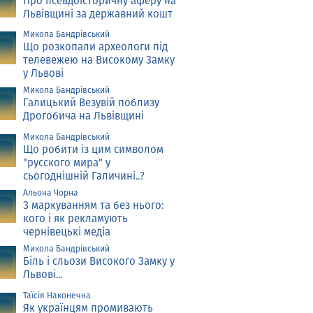
Про псевдоісторичну аферу на
Львівщині за державний кошт
Микола Бандрівський
Що розкопали археологи під
телевежею на Високому Замку
у Львові
Микола Бандрівський
Галицький Везувій поблизу
Дрогобича на Львівщині
Микола Бандрівський
Що робити із цим символом
"русского мира" у
сьогоднішній Галичині..?
Альона Чорна
З маркуванням та без нього:
кого і як рекламують
чернівецькі медіа
Микола Бандрівський
Біль і сльози Високого Замку у
Львові...
Таїсія Наконечна
Як українцям промивають