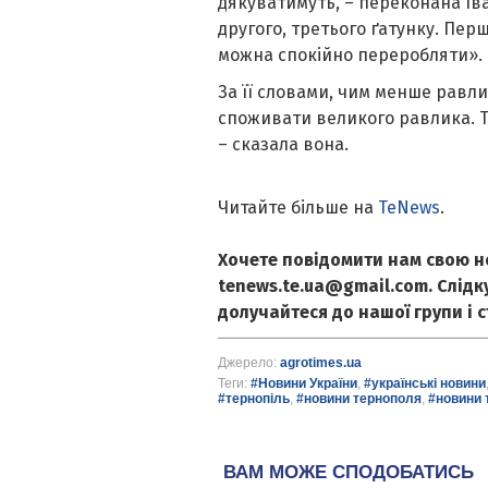
дякуватимуть, – переконана Іва
другого, третього ґатунку. Перш
можна спокійно переробляти».
За її словами, чим менше равли
споживати великого равлика. Т
– сказала вона.
Читайте більше на
TeNews
.
Хочете повідомити нам свою н
tenews.te.ua@gmail.com. Слід
долучайтеся до нашої групи і 
Джерело:
agrotimes.ua
Теги:
#Новини України
,
#українські новини
#тернопіль
,
#новини тернополя
,
#новини 