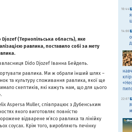
10:44
я
щ
14:00
о
Djozef (Тернопільська область), яке
д
лізацією равлика, поставило собі за мету
авлика.
ввласниця Dido Djozef Іванна Бейдель.
навч
портувати равлика. Ми ж обрали інший шлях –
клір
нок та культуру споживання равлика, якої ще
«Не
 чимало скептиків, які кажуть нам, що для цього
пил
.
22:07
lix Aspersa Muller, співпрацює з Дубенським
M
м
остях якого виготовляє повністю
орожене відварене м’ясо равлика та лінійку
ох соусах. Крім того, виробляють печінку