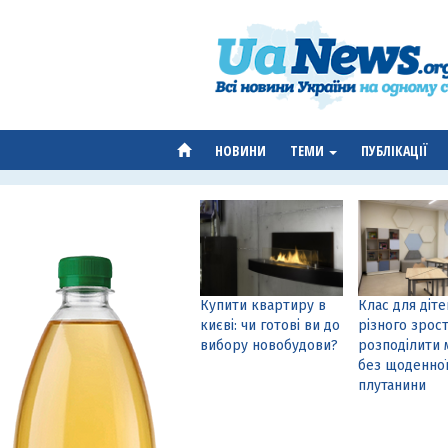
НОВИНИ
ТЕМИ
ПУБЛІКАЦІЇ
Купити квартиру в
Клас для діте
києві: чи готові ви до
різного зрост
вибору новобудови?
розподілити 
без щоденно
плутанини