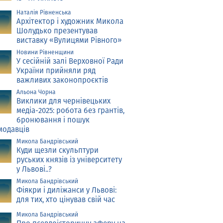
Наталія Рівненська
Архітектор і художник Микола
Шолудько презентував
виставку «Вулицями Рівного»
Новини Рівненщини
У сесійній залі Верховної Ради
України прийняли ряд
важливих законопроєктів
Альона Чорна
Виклики для чернівецьких
медіа-2025: робота без грантів,
бронювання і пошук
модавців
Микола Бандрівський
Куди щезли скульптури
руських князів із університету
у Львові..?
Микола Бандрівський
Фіякри і диліжанси у Львові:
для тих, хто цінував свій час
Микола Бандрівський