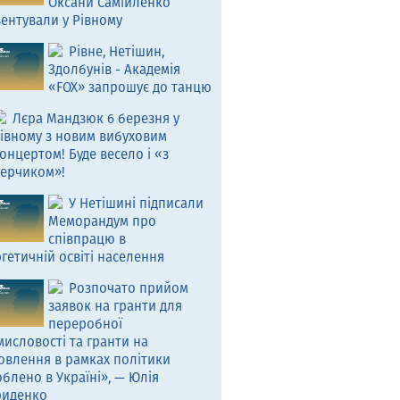
Оксани Самійленко
ентували у Рівному
Рівне, Нетішин,
Здолбунів - Академія
«FOX» запрошує до танцю
Лєра Мандзюк 6 березня у
івному з новим вибуховим
онцертом! Буде весело і «з
ерчиком»!
У Нетішині підписали
Меморандум про
співпрацю в
гетичній освіті населення
Розпочато прийом
заявок на гранти для
переробної
исловості та гранти на
овлення в рамках політики
блено в Україні», — Юлія
риденко