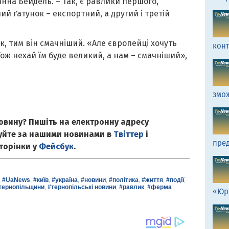
нна Бейдель. – Так, є равлики першого,
ий ґатунок – експортний, а другий і третій
к, тим він смачніший. «Але європейці хочуть
кон
ож нехай їм буде великий, а нам – смачніший»,
змо
овину? Пишіть на електронну адресу
куйте за нашими новинами в
Твіттер
і
пред
сторінки у
Фейсбук
.
,
#UaNews
,
#київ
,
#україна
,
#новини
,
#політика
,
#життя
,
#події
,
тернопільщини
,
#тернопільські новини
,
#равлик
,
#ферма
«Юр