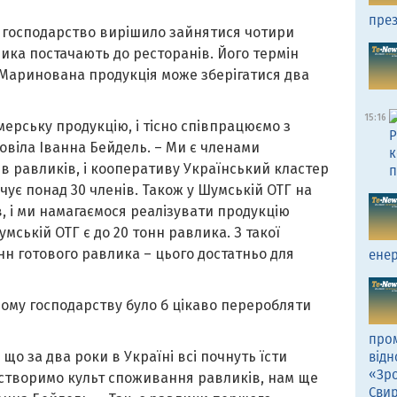
през
і господарство вирішило зайнятися чотири
ика постачають до ресторанів. Його термін
. Маринована продукція може зберігатися два
15:16
ерську продукцію, і тісно співпрацюємо з
Р
овіла Іванна Бейдель. – Ми є членами
к
ів равликів, і кооперативу Український кластер
п
чує понад 30 членів. Також у Шумській ОТГ на
, і ми намагаємося реалізувати продукцію
мській ОТГ є до 20 тонн равлика. З такої
нн готового равлика – цього достатньо для
енер
ому господарству було б цікаво переробляти
пром
о за два роки в Україні всі почнуть їсти
відн
«Зро
ми створимо культ споживання равликів, нам ще
Сви