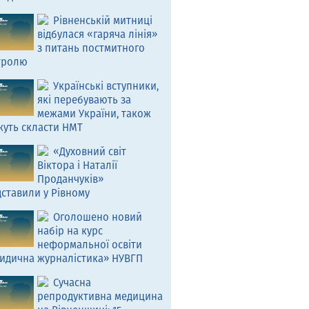
Рівненській митниці
відбулася «гаряча лінія»
з питань постмитного
тролю
Українські вступники,
які перебувають за
межами України, також
жуть скласти НМТ
«Духовний світ
Віктора і Наталії
Проданчуків»
ставили у Рівному
Оголошено новий
набір на курс
неформальної освіти
идична журналістика» НУВГП
Сучасна
репродуктивна медицина