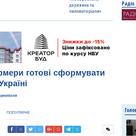
Радіо
деревина та
пиломатеріали»
рмери готові сформувати
Україні
ернопілля
Голо
ПОПУЛЯРНЕ