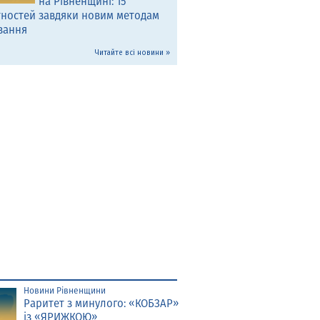
на Рівненщині: 15
тностей завдяки новим методам
вання
Читайте всі новини »
Новини Рівненщини
Раритет з минулого: «КОБЗАР»
із «ЯРИЖКОЮ»