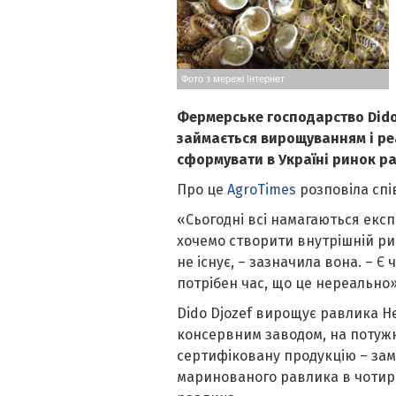
Фото з мережі Інтернет
Фермерське господарство Dido 
займається вирощуванням і реа
сформувати в Україні ринок р
Про це
AgroTimes
розповіла спі
«Сьогодні всі намагаються екс
хочемо створити внутрішній ри
не існує, – зазначила вона. – Є
потрібен час, що це нереально»
Dido Djozef вирощує равлика He
консервним заводом, на потужн
сертифіковану продукцію – зам
маринованого равлика в чотирь