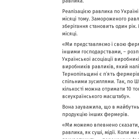
равлика.
Реалізацією равлика по Україн
місяці тому. Замороженого равл
зберігання становить один рік
місяці.
«Ми представляємо і свою ферм
іншими господарствами, – розп
Української асоціації виробник
виробників равликів, який налі
Тернопільщині є п’ять фермерів
спільними зусиллями. Так, по Шу
кількості можна отримати 10 то
всеукраїнського масштабу».
Вона зауважила, що в майбутнь
продукцію інших фермерів.
«Ми можемо впевнено сказати, щ
равлика, як суші, мідії. Коли 