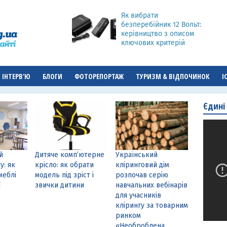
Як вибрати
безперебійник 12 Вольт:
керівництво з описом
ключових критерій
ІНТЕРВ'Ю
БЛОГИ
ФОТОРЕПОРТАЖ
ТУРИЗМ & ВІДПОЧИНОК
І
Єдині
й
Дитяче комп’ютерне
Український
у: як
крісло: як обрати
кліринговий дім
меблі
модель під зріст і
розпочав серію
ї
звички дитини
навчальних вебінарів
для учасників
клірингу за товарним
ринком
«Необроблена