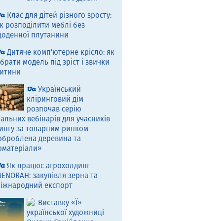
Клас для дітей різного зросту:
к розподілити меблі без
оденної плутанини
Дитяче комп’ютерне крісло: як
брати модель під зріст і звички
итини
Український
кліринговий дім
розпочав серію
альних вебінарів для учасників
ингу за товарним ринком
оброблена деревина та
оматеріали»
Як працює агрохолдинг
ENORAH: закупівля зерна та
іжнародний експорт
Виставку «Ї»
української художниці