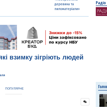
Радіо
деревина та
пиломатеріали»
які взимку зігріють людей
келя
Голо
ПОПУЛЯРНЕ