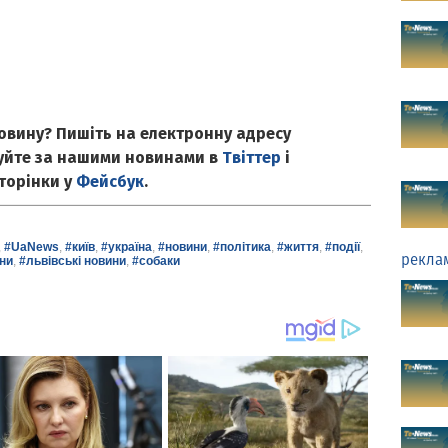
овину? Пишіть на електронну адресу
куйте за нашими новинами в
Твіттер
і
сторінки у
Фейсбук
.
,
#UaNews
,
#київ
,
#україна
,
#новини
,
#політика
,
#життя
,
#події
,
рекла
ни
,
#львівські новини
,
#собаки