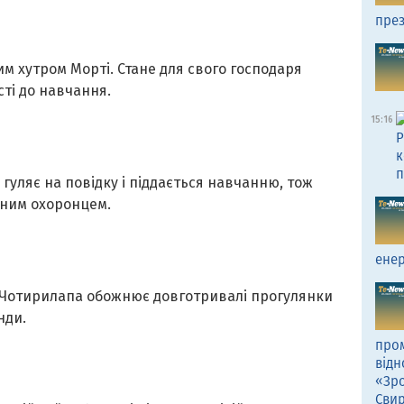
през
м хутром Морті. Стане для свого господаря
сті до навчання.
15:16
Р
к
п
гуляє на повідку і піддається навчанню, тож
ьним охоронцем.
енер
. Чотирилапа обожнює довготривалі прогулянки
нди.
пром
відн
«Зро
Сви