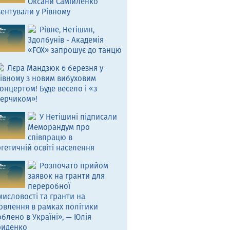
Оксани Самійленко
ентували у Рівному
Рівне, Нетішин,
Здолбунів - Академія
«FOX» запрошує до танцю
Лєра Мандзюк 6 березня у
івному з новим вибуховим
онцертом! Буде весело і «з
ерчиком»!
У Нетішині підписали
Меморандум про
співпрацю в
гетичній освіті населення
Розпочато прийом
заявок на гранти для
переробної
исловості та гранти на
овлення в рамках політики
блено в Україні», — Юлія
риденко