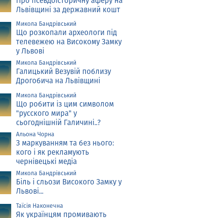
Про псевдоісторичну аферу на
Львівщині за державний кошт
Микола Бандрівський
Що розкопали археологи під
телевежею на Високому Замку
у Львові
Микола Бандрівський
Галицький Везувій поблизу
Дрогобича на Львівщині
Микола Бандрівський
Що робити із цим символом
"русского мира" у
сьогоднішній Галичині..?
Альона Чорна
З маркуванням та без нього:
кого і як рекламують
чернівецькі медіа
Микола Бандрівський
Біль і сльози Високого Замку у
Львові...
Таїсія Наконечна
Як українцям промивають