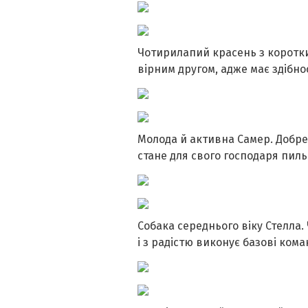
Чотирилапий красень з коротки
вірним другом, адже має здібно
Молода й активна Самер. Добре 
стане для свого господаря пил
Собака середнього віку Стелла
і з радістю виконує базові кома