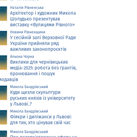
Наталія Рівненська
Архітектор і художник Микола
Шолудько презентував
виставку «Вулицями Рівного»
Новини Рівненщини
У сесійній залі Верховної Ради
України прийняли ряд
важливих законопроєктів
Альона Чорна
Виклики для чернівецьких
медіа-2025: робота без грантів,
бронювання і пошук
модавців
Микола Бандрівський
Куди щезли скульптури
руських князів із університету
у Львові..?
Микола Бандрівський
Фіякри і диліжанси у Львові:
для тих, хто цінував свій час
Микола Бандрівський