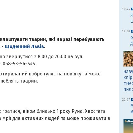
10:44
я
щ
14:00
о
рилаштувати тварин, які наразі перебувають
д
 -
Щоденний Львів
.
о звернутися з 8:00 до 20:00 на вул.
: 068−53−54−545.
навч
отирилапий добре гуляє на повідку та може
клір
і люблять тварин.
«Не
пил
22:07
M
гратися, віком близько 1 року Руна. Хвостата
м
мрії для активних людей та може проживати в