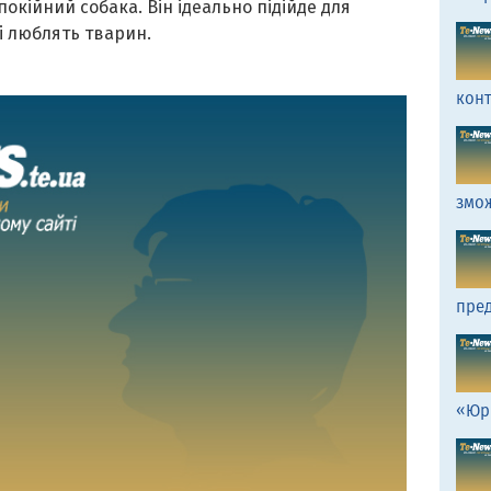
окійний собака. Він ідеально підійде для
кі люблять тварин.
кон
змо
пред
«Юр