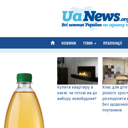
НОВИНИ
ТЕМИ
ПУБЛІКАЦІЇ
Купити квартиру в
Клас для діте
києві: чи готові ви до
різного зрост
вибору новобудови?
розподілити 
без щоденно
плутанини