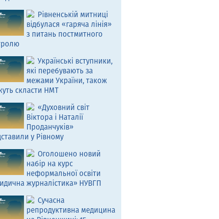
Рівненській митниці
відбулася «гаряча лінія»
з питань постмитного
тролю
Українські вступники,
які перебувають за
межами України, також
жуть скласти НМТ
«Духовний світ
Віктора і Наталії
Проданчуків»
ставили у Рівному
Оголошено новий
набір на курс
неформальної освіти
идична журналістика» НУВГП
Сучасна
репродуктивна медицина