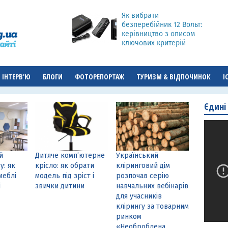
Як вибрати
безперебійник 12 Вольт:
керівництво з описом
ключових критерій
ІНТЕРВ'Ю
БЛОГИ
ФОТОРЕПОРТАЖ
ТУРИЗМ & ВІДПОЧИНОК
І
Єдині
й
Дитяче комп’ютерне
Український
у: як
крісло: як обрати
кліринговий дім
меблі
модель під зріст і
розпочав серію
ї
звички дитини
навчальних вебінарів
для учасників
клірингу за товарним
ринком
«Необроблена