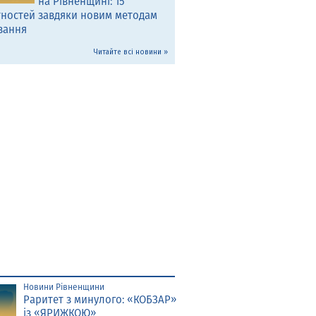
на Рівненщині: 15
тностей завдяки новим методам
вання
Читайте всі новини »
Новини Рівненщини
Раритет з минулого: «КОБЗАР»
із «ЯРИЖКОЮ»