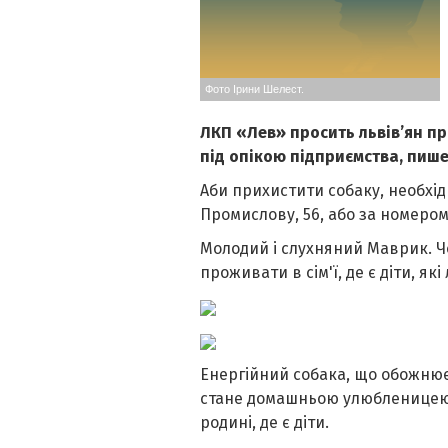
Фото Ірини Шелест.
ЛКП «Лев» просить львів’ян п
під опікою підприємства, пише
Аби прихистити собаку, необхідн
Промислову, 56, або за номером
Молодий і слухняний Маврик. Ч
проживати в сім'ї, де є діти, як
Енергійний собака, що обожнює 
стане домашньою улюбленицею 
родині, де є діти.