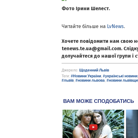
Фото Ірини Шелест.
Читайте більше на
LvNews
.
Хочете повідомити нам свою н
tenews.te.ua@gmail.com. Слід
долучайтеся до нашої групи і 
Джерело:
Щоденний Львів
Теги:
#Новини України
,
#українські новини
#львів
,
#новини львова
,
#новини львівщи