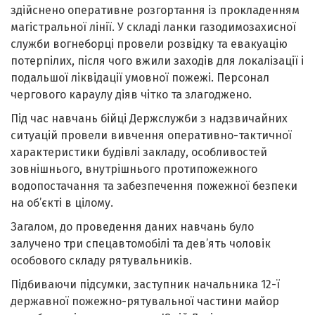
здійснено оперативне розгортання із прокладенням
магістральної лінії. У складі ланки газодимозахисної
служби вогнеборці провели розвідку та евакуацію
потерпілих, після чого вжили заходів для локалізації і
подальшої ліквідації умовної пожежі. Персонал
чергового караулу діяв чітко та злагоджено.
Під час навчань бійці Держслужби з надзвичайних
ситуацій провели вивчення оперативно-тактичної
характеристики будівлі закладу, особливостей
зовнішнього, внутрішнього протипожежного
водопостачання та забезпечення пожежної безпеки
на об’єкті в цілому.
Загалом, до проведення даних навчань було
залучено три спецавтомобілі та дев’ять чоловік
особового складу рятувальників.
Підбиваючи підсумки, заступник начальника 12-ї
державної пожежно-рятувальної частини майор