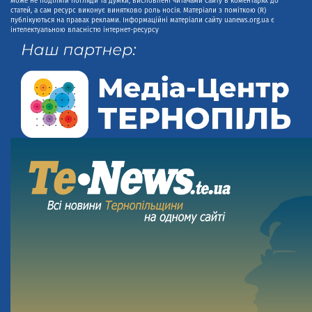
може не поділяти погляди та думки, висловлені читачами сайту в коментарях до
статей, а сам ресурс виконує винятково роль носія. Матеріали з поміткою (R)
публікуються на правах реклами. Інформаційні матеріали сайту uanews.org.ua є
інтелектуальною власністю інтернет-ресурсу