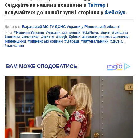
Слідкуйте за нашими новинами в
Твіттер
і
долучайтеся до нашої групи і сторінки у
Фейсбук
.
Джерело:
Вараський МС ГУ ДСНС України у Рівненській області
Теги:
#Новини України
,
#українські новини
,
#UaNews
,
#київ
,
#україна
,
#новини
,
#політика
,
#життя
,
#події
,
#рівне
,
#новини рівного
,
#новини
рівненщини
,
#рівненські новини
,
#Вараш
,
#рятувальники
,
#ДСНС
,
#навчання