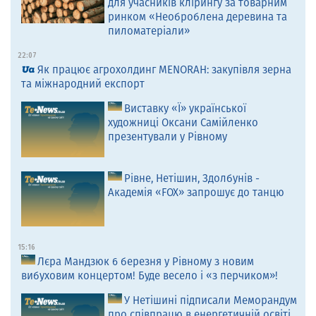
для учасників клірингу за товарним
ринком «Необроблена деревина та
пиломатеріали»
22:07
Як працює агрохолдинг MENORAH: закупівля зерна
та міжнародний експорт
Виставку «Ї» української
художниці Оксани Самійленко
презентували у Рівному
Рівне, Нетішин, Здолбунів -
Академія «FOX» запрошує до танцю
15:16
Лєра Мандзюк 6 березня у Рівному з новим
вибуховим концертом! Буде весело і «з перчиком»!
У Нетішині підписали Меморандум
про співпрацю в енергетичній освіті