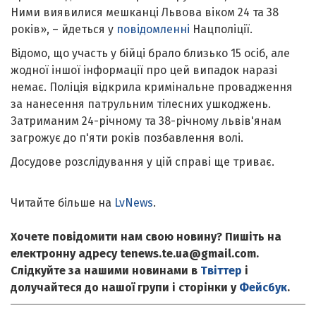
Ними виявилися мешканці Львова віком 24 та 38
років», – йдеться у
повідомленні
Нацполіції.
Відомо, що участь у бійці брало близько 15 осіб, але
жодної іншої інформації про цей випадок наразі
немає. Поліція відкрила кримінальне провадження
за нанесення патрульним тілесних ушкоджень.
Затриманим 24-річному та 38-річному львів'янам
загрожує до п'яти років позбавлення волі.
Досудове розслідування у цій справі ще триває.
Читайте більше на
LvNews
.
Хочете повідомити нам свою новину? Пишіть на
електронну адресу tenews.te.ua@gmail.com.
Слідкуйте за нашими новинами в
Твіттер
і
долучайтеся до нашої групи і сторінки у
Фейсбук
.