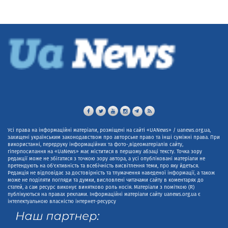
Усі права на інформаційні матеріали, розміщені на сайті «UANews» / uanews.org.ua,
захищені українським законодавством про авторське право та інші суміжні права. При
використанні, передруку інформаційних та фото-,відеоматеріалів сайту,
гіперпосилання на «UaNews» має міститися в першому абзаці тексту. Точка зору
редакції може не збігатися з точкою зору автора, а усі опубліковані матеріали не
претендують на об'єктивність та всебічність висвітлення теми, про яку йдеться.
Редакція не відповідає за достовірність та тлумачення наведеної інформації, а також
може не поділяти погляди та думки, висловлені читачами сайту в коментарях до
статей, а сам ресурс виконує винятково роль носія. Матеріали з поміткою (R)
публікуються на правах реклами. Інформаційні матеріали сайту uanews.org.ua є
інтелектуальною власністю інтернет-ресурсу