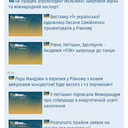
Як працює агрохолдинг MENORAH: закупівля зерна
та міжнародний експорт
Виставку «Ї» української
художниці Оксани Самійленко
презентували у Рівному
Рівне, Нетішин, Здолбунів -
Академія «FOX» запрошує до танцю
15:16
Лєра Мандзюк 6 березня у Рівному з новим
вибуховим концертом! Буде весело і «з перчиком»!
У Нетішині підписали Меморандум
про співпрацю в енергетичній освіті
населення
Розпочато прийом заявок на