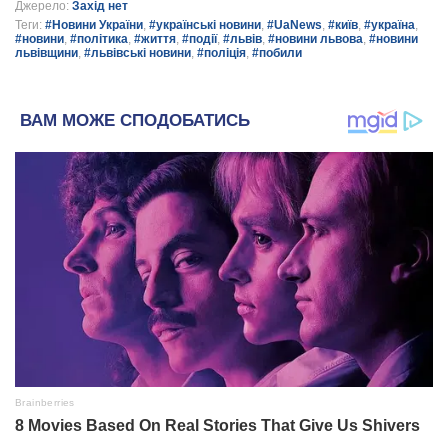
Джерело:
Захід нет
Теги:
#Новини України
,
#українські новини
,
#UaNews
,
#київ
,
#україна
,
#новини
,
#політика
,
#життя
,
#події
,
#львів
,
#новини львова
,
#новини
львівщини
,
#львівські новини
,
#поліція
,
#побили