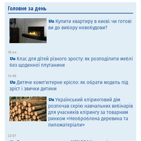
Головне за день
Купити квартиру в києві: чи готові
ви до вибору новобудови?
10:44
Клас для дітей різного зросту: як розподілити меблі
без щоденної плутанини
14:00
Дитяче комп’ютерне крісло: як обрати модель під
зріст і звички дитини
Український кліринговий дім
розпочав серію навчальних вебінарів
для учасників клірингу за товарним
ринком «Необроблена деревина та
пиломатеріали»
22:07