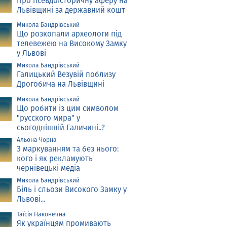
Про псевдоісторичну аферу на
Львівщині за державний кошт
Микола Бандрівський
Що розкопали археологи під
телевежею на Високому Замку
у Львові
Микола Бандрівський
Галицький Везувій поблизу
Дрогобича на Львівщині
Микола Бандрівський
Що робити із цим символом
"русского мира" у
сьогоднішній Галичині..?
Альона Чорна
З маркуванням та без нього:
кого і як рекламують
чернівецькі медіа
Микола Бандрівський
Біль і сльози Високого Замку у
Львові...
Таїсія Наконечна
Як українцям промивають