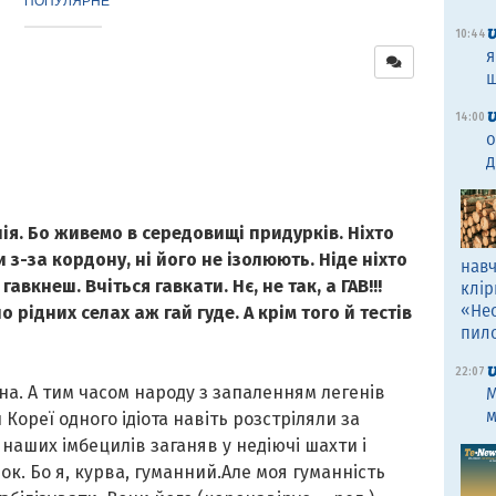
ПОПУЛЯРНЕ
10:44
я
щ
14:00
о
д
лія. Бо живемо в середовищі придурків. Ніхто
 з-за кордону, ні його не ізолюють. Ніде ніхто
навч
авкнеш. Вчіться гавкати. Нє, не так, а ГАВ!!!
клір
«Не
 рідних селах аж гай гуде. А крім того й тестів
пил
22:07
ьна. А тим часом народу з запаленням легенів
M
м
 Кореї одного ідіота навіть розстріляли за
наших імбецилів заганяв у недіючі шахти і
ок. Бо я, курва, гуманний.Але моя гуманність