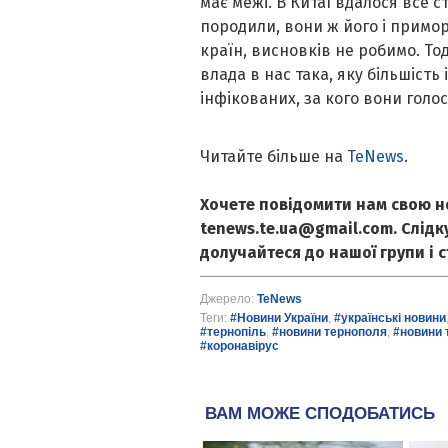
має межі. В Китаї вдалося все ст
породили, вони ж його і примор
країн, висновків не робимо. То
влада в нас така, яку більшість 
інфікованих, за кого вони голо
Читайте більше на
TeNews
.
Хочете повідомити нам свою н
tenews.te.ua@gmail.com. Слід
долучайтеся до нашої групи і 
Джерело:
TeNews
Теги:
#Новини України
,
#українські новини
#тернопіль
,
#новини тернополя
,
#новини 
#коронавірус