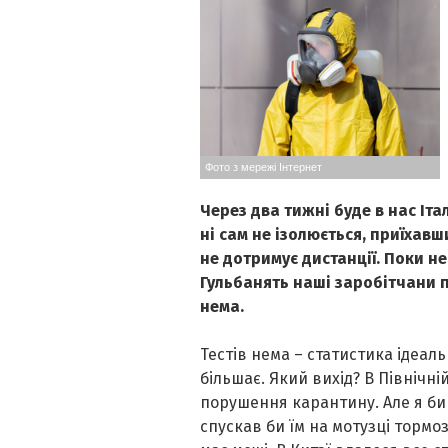
Фото з мережі Інтернет
Через два тижні буде в нас Іта
ні сам не ізолюється, приїхавши
не дотримує дистанції. Поки не г
Гульбанять наші заробітчани по
нема.
Тестів нема – статистика ідеал
більшає. Який вихід? В Північній
порушення карантину. Але я би 
спускав би їм на мотузці тормоз