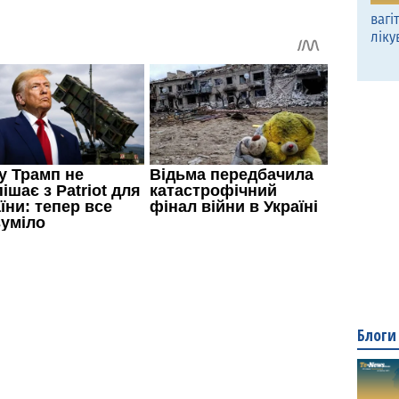
вагі
ліку
Блоги