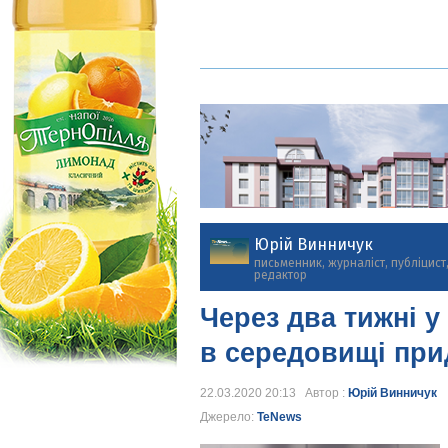
Юрій Винничук
письменник, журналіст, публіцист
редактор
Через два тижні у
в середовищі при
22.03.2020 20:13 Автор :
Юрій Винничук
Джерело:
TeNews