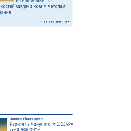
на Рівненщині: 15
тностей завдяки новим методам
вання
Читайте всі новини »
Новини Рівненщини
Раритет з минулого: «КОБЗАР»
із «ЯРИЖКОЮ»