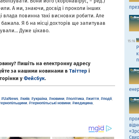
абілізувати. Вони його (коронавірус, – ред.)
през
или. А ми, знаючи, досвід і проколи інших
ді влада повинна такі висновки робити. Але
і бажала. Я б на місці дохторів ще запитував
сували… Дуже цікаво.
15:16
Р
к
п
овину? Пишіть на електронну адресу
куйте за нашими новинами в
Твіттер
і
сторінки у
Фейсбук
.
енер
,
#UaNews
,
#київ
,
#україна
,
#новини
,
#політика
,
#життя
,
#події
,
тернопільщини
,
#тернопільські новини
,
#медицина
,
пром
відн
«Зро
Сви