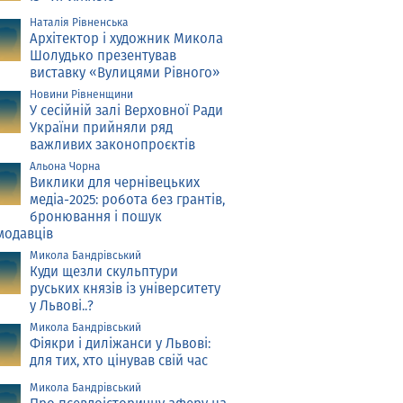
Наталія Рівненська
Архітектор і художник Микола
Шолудько презентував
виставку «Вулицями Рівного»
Новини Рівненщини
У сесійній залі Верховної Ради
України прийняли ряд
важливих законопроєктів
Альона Чорна
Виклики для чернівецьких
медіа-2025: робота без грантів,
бронювання і пошук
модавців
Микола Бандрівський
Куди щезли скульптури
руських князів із університету
у Львові..?
Микола Бандрівський
Фіякри і диліжанси у Львові:
для тих, хто цінував свій час
Микола Бандрівський