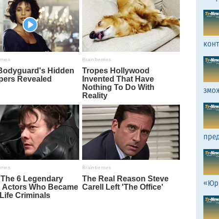
кон
змо
пред
«Юр