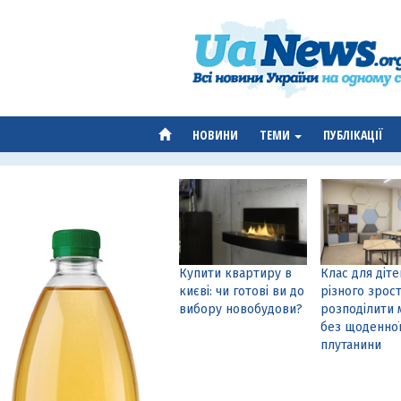
НОВИНИ
ТЕМИ
ПУБЛІКАЦІЇ
Купити квартиру в
Клас для діте
києві: чи готові ви до
різного зрост
вибору новобудови?
розподілити 
без щоденно
плутанини