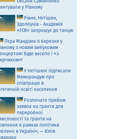
Оксани Самійленко
ентували у Рівному
Рівне, Нетішин,
Здолбунів - Академія
«FOX» запрошує до танцю
Лєра Мандзюк 6 березня у
івному з новим вибуховим
онцертом! Буде весело і «з
ерчиком»!
У Нетішині підписали
Меморандум про
співпрацю в
гетичній освіті населення
Розпочато прийом
заявок на гранти для
переробної
исловості та гранти на
овлення в рамках політики
блено в Україні», — Юлія
риденко