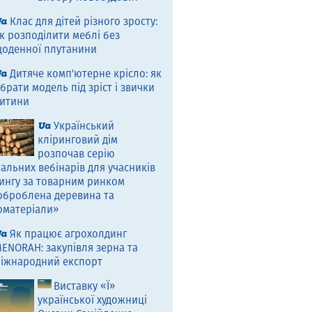
Клас для дітей різного зросту:
к розподілити меблі без
оденної плутанини
Дитяче комп’ютерне крісло: як
брати модель під зріст і звички
итини
Український
кліринговий дім
розпочав серію
альних вебінарів для учасників
ингу за товарним ринком
оброблена деревина та
оматеріали»
Як працює агрохолдинг
ENORAH: закупівля зерна та
іжнародний експорт
Виставку «Ї»
української художниці