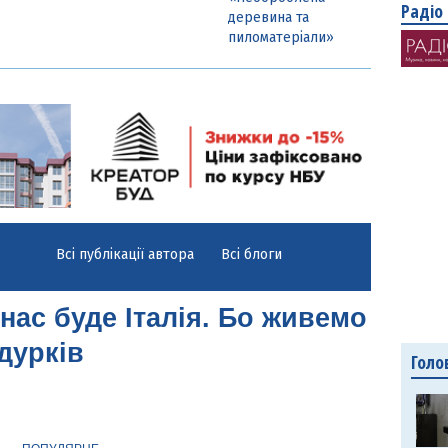
Радіо
деревина та
пиломатеріали»
Всі публікації автора
Всі блоги
,
 нас буде Італія. Бо живемо
дурків
Голо