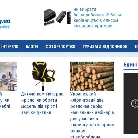
Як вибрати
безперебійник 12 Вольт:
керівництво з описом
ключових критерій
ІНТЕРВ'Ю
БЛОГИ
ФОТОРЕПОРТАЖ
ТУРИЗМ & ВІДПОЧИНОК
І
Єдині
й
Дитяче комп’ютерне
Український
у: як
крісло: як обрати
кліринговий дім
меблі
модель під зріст і
розпочав серію
ї
звички дитини
навчальних вебінарів
для учасників
клірингу за товарним
ринком
«Необроблена