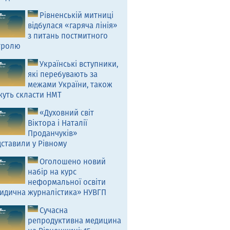
Рівненській митниці
відбулася «гаряча лінія»
з питань постмитного
тролю
Українські вступники,
які перебувають за
межами України, також
жуть скласти НМТ
«Духовний світ
Віктора і Наталії
Проданчуків»
ставили у Рівному
Оголошено новий
набір на курс
неформальної освіти
идична журналістика» НУВГП
Сучасна
репродуктивна медицина