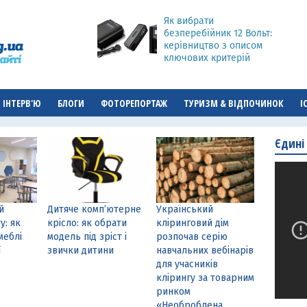
Як вибрати
безперебійник 12 Вольт:
керівництво з описом
ключових критерій
ІНТЕРВ'Ю
БЛОГИ
ФОТОРЕПОРТАЖ
ТУРИЗМ & ВІДПОЧИНОК
І
Єдині
й
Дитяче комп’ютерне
Український
у: як
крісло: як обрати
кліринговий дім
меблі
модель під зріст і
розпочав серію
ї
звички дитини
навчальних вебінарів
для учасників
клірингу за товарним
ринком
«Необроблена