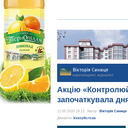
Вікторія Синиця
кореспондент, журналіст
Акцію «Контролюй
започаткувала дн
12.05.2020 19:13 Автор :
Вікторія Синиця
Джерело:
kvasyliv.rv.ua