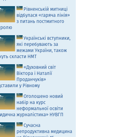
Рівненській митниці
відбулася «гаряча лінія»
з питань постмитного
тролю
Українські вступники,
які перебувають за
межами України, також
жуть скласти НМТ
«Духовний світ
Віктора і Наталії
Проданчуків»
ставили у Рівному
Оголошено новий
набір на курс
неформальної освіти
идична журналістика» НУВГП
Сучасна
репродуктивна медицина