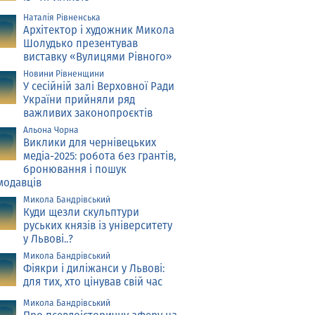
Наталія Рівненська
Архітектор і художник Микола
Шолудько презентував
виставку «Вулицями Рівного»
Новини Рівненщини
У сесійній залі Верховної Ради
України прийняли ряд
важливих законопроєктів
Альона Чорна
Виклики для чернівецьких
медіа-2025: робота без грантів,
бронювання і пошук
модавців
Микола Бандрівський
Куди щезли скульптури
руських князів із університету
у Львові..?
Микола Бандрівський
Фіякри і диліжанси у Львові:
для тих, хто цінував свій час
Микола Бандрівський