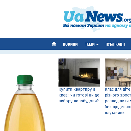
НОВИНИ
ТЕМИ
ПУБЛІКАЦІЇ
Купити квартиру в
Клас для діте
києві: чи готові ви до
різного зрост
вибору новобудови?
розподілити 
без щоденно
плутанини