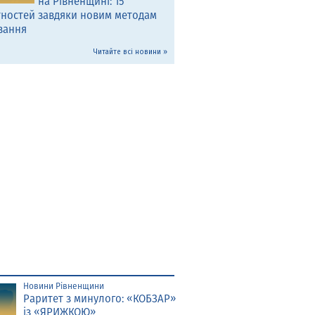
на Рівненщині: 15
тностей завдяки новим методам
вання
Читайте всі новини »
Новини Рівненщини
Раритет з минулого: «КОБЗАР»
із «ЯРИЖКОЮ»