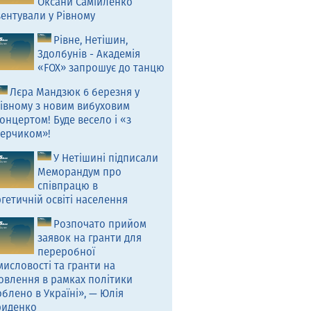
Оксани Самійленко
ентували у Рівному
Рівне, Нетішин,
Здолбунів - Академія
«FOX» запрошує до танцю
Лєра Мандзюк 6 березня у
івному з новим вибуховим
онцертом! Буде весело і «з
ерчиком»!
У Нетішині підписали
Меморандум про
співпрацю в
гетичній освіті населення
Розпочато прийом
заявок на гранти для
переробної
исловості та гранти на
овлення в рамках політики
блено в Україні», — Юлія
риденко