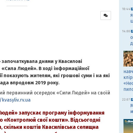
10:44
я
щ
14:00
о
д
 започаткувала днями у Квасилові
 «Сила Людей». В ході інформаційної
навч
 показують жителям, які грошові суми і на які
клір
рада впродовж 2019 року.
«Не
пил
кий первинний осередок «Сили Людей» на своїй
/kvasyliv.rv.ua
22:07
M
м
 Людей» запускає програму інформування
ю «Контролюй свої кошти». Відсьогодні
, скільки коштів Квасилівська селищна