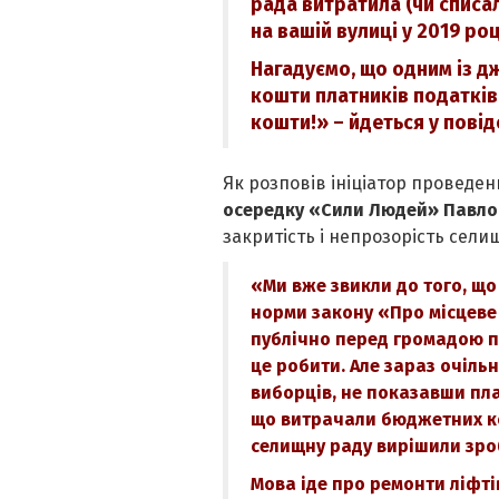
рада витратила (чи списа
на вашій вулиці у 2019 ро
Нагадуємо, що одним із 
кошти платників податків
кошти!» – йдеться у повід
Як розповів ініціатор проведен
осередку «Сили Людей» Павло
закритість і непрозорість сели
«Ми вже звикли до того, щ
норми закону «Про місцеве
публічно перед громадою п
це робити. Але зараз очіль
виборців, не показавши пла
що витрачали бюджетних ко
селищну раду вирішили зро
Мова іде про ремонти ліфтів