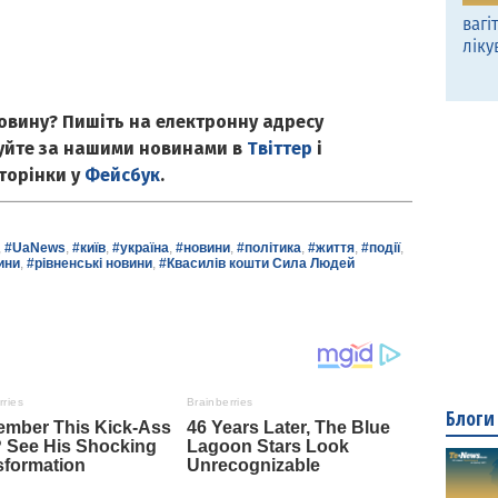
вагі
ліку
овину? Пишіть на електронну адресу
куйте за нашими новинами в
Твіттер
і
сторінки у
Фейсбук
.
,
#UaNews
,
#київ
,
#україна
,
#новини
,
#політика
,
#життя
,
#події
,
ини
,
#рівненські новини
,
#Квасилів кошти Сила Людей
Блоги