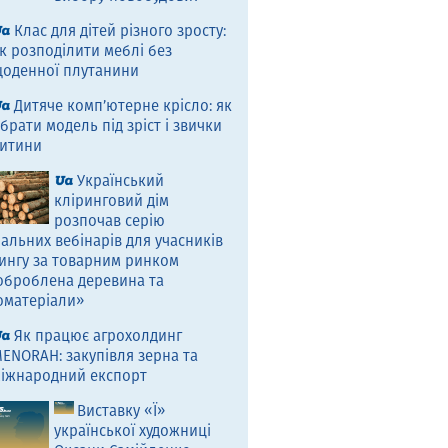
Клас для дітей різного зросту:
к розподілити меблі без
оденної плутанини
Дитяче комп’ютерне крісло: як
брати модель під зріст і звички
итини
Український
кліринговий дім
розпочав серію
альних вебінарів для учасників
ингу за товарним ринком
оброблена деревина та
оматеріали»
Як працює агрохолдинг
ENORAH: закупівля зерна та
іжнародний експорт
Виставку «Ї»
української художниці