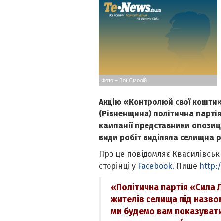
Фото – Зої Смолій
Акцію «Контролюй свої кошти»
(Рівненщина) політична партія
кампанії представники опозиції
види робіт виділяла селищна 
Про це повідомляє Квасилівсь
сторінці у
Facebook.
Пише
http:/
«Політична партія «Сила
жителів селища під назво
ми будемо вам показувати