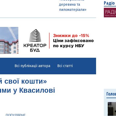
Радіо
деревина та
пиломатеріали»
Всі публікації автора
Всі статті
 свої кошти»
ями у Квасилові
Голо
ПОПУЛЯРНЕ