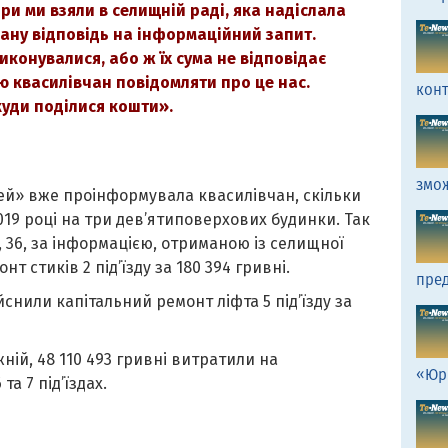
ри ми взяли в селищній раді, яка надіслала
ану відповідь на інформаційний запит.
иконувалися, або ж їх сума не відповідає
ю квасилівчан повідомляти про це нас.
кон
куди поділися кошти».
змо
дей» вже проінформувала квасилівчан, скільки
19 році на три дев’ятиповерхових будинки. Так
, 36, за інформацією, отриманою із селищної
т стиків 2 під’їзду за 180 394 гривні.
пред
йснили капітальний ремонт ліфта 5 під’їзду за
жній, 48 110 493 гривні витратили на
«Юр
та 7 під’їздах.