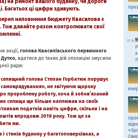
ла) на ремонт вашого будинку, чи дороги
през
ці. Багатьох ці цифри здивують.
джерел наповнення бюджету Квасилова є
. Тож давайте разом контролювати свої
омленні.
15:16
Р
ня акції,
голова Квасилівського первинного
к
 Дутко,
вдатися до таких дій опозицію змусила
п
щної ради:
о селищний голова Степан Горбатюк порушує
 самоврядування», не звітуючи щороку
енер
ро пророблену роботу, хоча й зобов’язаний
ник селища ще більше наплював на своїх
тникам податків навіть цифри, скільки і на
штів впродовж 2019 року. Тож це за
пром
бити ми.
відн
«Зро
 і стиків будинку у багатоповерхівках, а
Сви