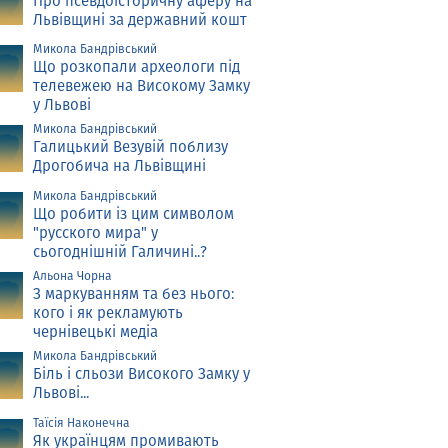
Про псевдоісторичну аферу на
Львівщині за державний кошт
Микола Бандрівський
Що розкопали археологи під
телевежею на Високому Замку
у Львові
Микола Бандрівський
Галицький Везувій поблизу
Дрогобича на Львівщині
Микола Бандрівський
Що робити із цим символом
"русского мира" у
сьогоднішній Галичині..?
Альона Чорна
З маркуванням та без нього:
кого і як рекламують
чернівецькі медіа
Микола Бандрівський
Біль і сльози Високого Замку у
Львові...
Таїсія Наконечна
Як українцям промивають