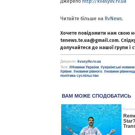
Джерело
http://kvasyliv.rv.ua
Читайте більше на
RvNews
.
Хочете повідомити нам свою н
tenews.te.ua@gmail.com. Слід
долучайтеся до нашої групи і 
Джерело:
kvasyliv.rv.ua
Теги:
#Новини України
,
#українські новини
#рівне
,
#новини рівного
,
#новини рівненщ
політика суспільство